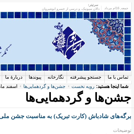
سرتیتر:
جمعه
, 16ام مرداد
دالان سیونیک، و درسی از خسرو انوشیروان
تماس با ما
جستجو پیشرفته
نگارخانه
پیوندها
دربارهٔ ما
شما اینجا هستید:
رویه نخست
جشن‌ها و گردهمایی‌ها
اسفند ماه
جشن‌ها و گردهمایی‌ها
برگه‌های شادباش (کارت تبریک) به مناسبت جشن ملی اسف
توضیحات