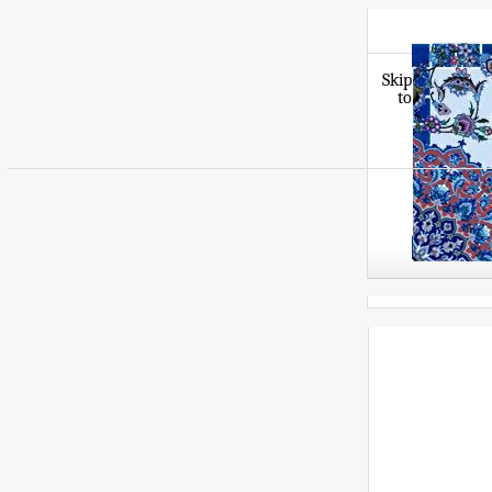
Skip
to