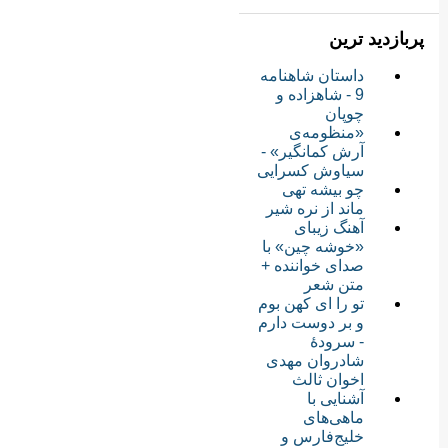
پربازدید ترین
داستان شاهنامه
9 - شاهزاده و
چوپان
«منظومه‌ی
آرش کمانگیر» -
سیاوش کسرایی
چو بیشه تهی
ماند از نره شیر
آهنگ زیبای
«خوشه چین» با
صدای خواننده +
متن شعر
تو را ای کهن بوم
و بر دوست دارم
- سرودهٔ
شادروان مهدی
اخوان ثالث
آشنایی با
ماهی‌های
خلیج‌فارس و