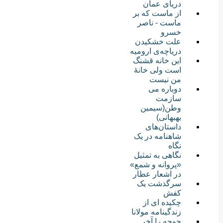
دریای عمان
از ماست که بر
ماست - ناصر
خسرو
علت خشکیدن
دریاچه‌ی ارومیه
این خانه قشنگ
است ولی خانۀ
من نیست
دوباره می
سازمت
وطن(سیمین
بهبهانی)
داستان‌های
شاهنامه در یک
نگاه
نگاهی به تمثیل
«پروانه و شمع»
در اشعار عطار
سرگذشت یک
کفش
چکیده ای از
زندگینامه مولانا
جوجه را آخر