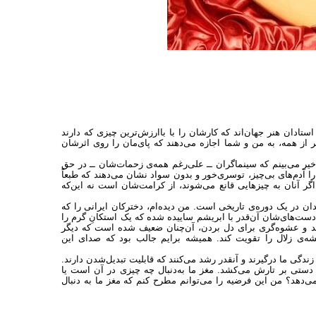
تادان هنر جهان‌اند که کارشان را با باارزش‌ترین چیزی که دارند
تر از همه‌، به من و شما اجازه می‌دهند که پای‌مان را روی اثرشان
خیر می‌بینم که سینماگران ــ علی‌رغم همه‌ی زحمات‌شان ــ در حق
ا آدم‌های بی‌چیز، توسری‌خور و بدون سواد نشان می‌دهند که طبعاً
اگر آنان به چیزهایی قانع می‌شوند، از کرامت‌شان است نه این‌که
 در یک دوره‌ی تاریخی است. من دیده‌ام، دخترکان ایرانی را که
دست‌های‌شان آن‌قدر با ابریشم ساییده ‌شده که یک استکانِ گرم را
شد و عشوه‌گری برای دل ‌بردن، آن‌چنان ضعیف شده است که دیگر
ه‌ی زلال را تقویت کند. همیشه برایم جالب بود که صدای این
دگی ما درگیرند و آنقدر رشد می‌کنند که قابلیت تبدیل‌شدن دارند.
، دستی بر تارش می‌کشد. مغز ما به‌دنبال چه چیزی در آن است یا
می‌دهد؟ من این فرضیه را می‌توانم مطرح کنم که مغز ما به دنبال