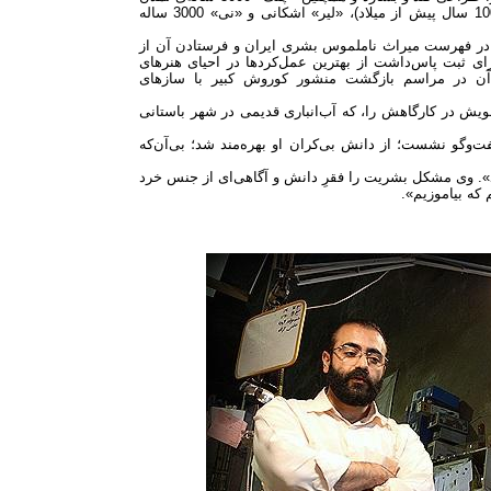
ایلام، «بربت» جام ارجان (1000 سال پیش از میلاد)، «بربت» ایلامی (1000 سال پیش از میلاد)، «لیر» اشکانی و «نی» 3000 ساله
 در فهرست میراث ناملموس بشری ایران و فرستادن آن از
 ثبت پاس‌داشت از بهترین عمل‌کردها در احیای هنرهای
آن در مراسم بازگشت منشور کوروش کبیر با سازهای
خویش در کارگاهش را، که آب‌انباری قدیمی در شهر باستانی
گفت‌وگو نشست؛ از دانش بی‌کران او بهره‌مند شد؛ بی‌آن‌که
. وی مشکل بشریت را فقرِ دانش و آگاهی‌ای از جنس خرد
م که بیاموزیم».