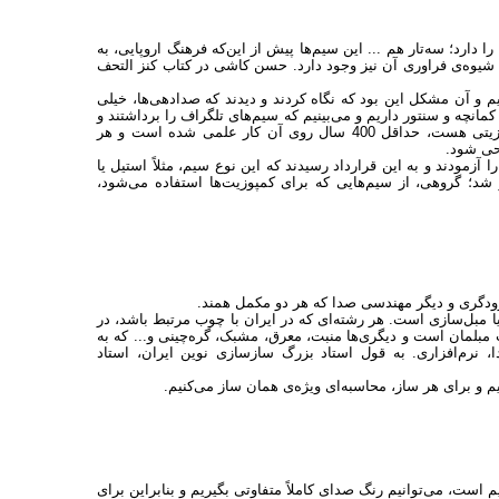
 دارد؛ سه‌تار هم ... این سیم‌ها پیش از این‌که فرهنگ اروپایی، به
. شیوه‌ی فراوری آن نیز وجود دارد. حسن کاشی در کتاب کنز التحف
م و آن مشکل این بود که نگاه کردند و دیدند که صدادهی‌ها، خیلی
نچه و سنتور داریم و می‌بینیم که سیم‌های تلگراف را برداشتند و
روی ساز کشیدند و هیچ‌کس نگفت که خب، اگر روی ویولون یا گیتار، سیم کمپوزیتی هست، حداقل 400 سال روی آن کار علمی شده است و هر
حی شود.
آزمودند و به این قرارداد رسیدند که این نوع سیم، مثلاً استیل یا
 شد؛ گروهی، از سیم‌هایی که برای کمپوزیت‌ها استفاده می‌شود،
رودگری و دیگر مهندسی صدا که هر دو مکمل همند.
جاری یا مبل‌سازی است. هر رشته‌ای که در ایران با چوب مرتبط باشد، در
مبلمان است و دیگری‌ها منبت، معرق، مشبک، گره‌چینی و... که به
نرم‌افزاری. به قول استاد بزرگ سازسازی نوین ایران، استاد
 و برای هر ساز، محاسبه‌‌ای ویژه‌ی همان ساز می‌کنیم.
 است، می‌توانیم رنگ صدای کاملاً متفاوتی بگیریم و بنابراین برای