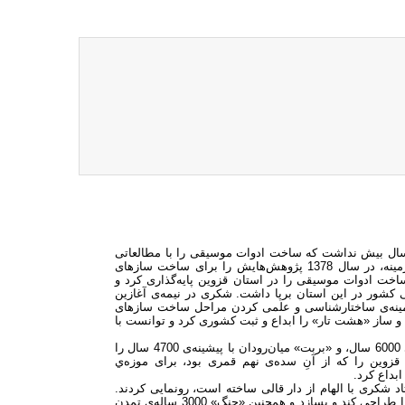
‌الله شکری» به سال 1354 خورشیدی در شهر قزوین زاده شد. 17 سال بیش نداشت که ساخت ادوات موسیقی را با مطالعاتی
گسترده برای علمی ‌کردن ساخت سازهای معاصر آغاز کرد. با این پیش‌زمینه، در سال 1378 پژوهش‌هایش را برای ساخت سازهای
اخت ادوات موسیقی را در استان قزوین پایه‌گذاری کرد و
کشور در این استان برپا داشت. شکری در نیمه‌ی آغازین
 زمینه‌ی ساختارشناسی و علمی‌ کردن مراحل ساخت سازهای
 و ساز «هشت تار» را ابداع و ثبت کشوری کرد و توانست با
شکری در نیمه‌ی دوم دهه‌ی 80 کهن‌ترین «چنگ» ایران و جهان، با دیرینگی 6000 سال، و «بربت» میان‌رودان با پیشینه‌ی 4700 سال را
ین را که از آنِ سده‌ی نهم قمری بود، برای موزه‌ي
بداع کرد.
که استاد شکری با الهام از دار قالی ساخته است، رونمایی کردند.
شکری در دو سال اخیر توانسته است نخستین دستگاه سیم‌ساز در ایران را طراحی کند و بسازد و همچنین «چنگ» 3000 ساله‌ی تمدن