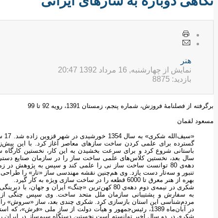
نگاهی دوباره به سازهای ایرانی
هنر
نمایش از چهارشنبه, 16 مرداد 1392 20:47
بازدید: 8875
برگرفته از فصلنامۀ فروزش، شماره پنجم، زمستان 1391، رویه 92 تا 99
مسعود لقمان
«سیف
باستانی شروع کرد و برای سرعت‌ بخشیدن به این کار، نخستین کارگاه س
سال بعد، نخستین کلاس‌های علمی ساخت ساز را در سازمان صنایع دستی 
دهه‌ی 80 توانست ساخت ساز نی را علمی کند و سپس به پژوهش در
تنبور و سه‌تار دست یازد. وی هم‌چنین نقشه مهندسی ساز «تار» را طراحی
بهره از هنر معرق تا 6000 قطعه را در ساخت سازی ویژه به کار گیرد.
به سفارش و پشتیبانی سازمان ملل متحد ساخت. وی سپس چنگی از قزو
مردم‌شناسی این استان بازسازی کرد. شکری چندی بعد، ساز «سروش» را ا
در آبان‌ماه 1389، رئیس‌جمهور و هیأت دولت از ساز ملی «فرش»، 