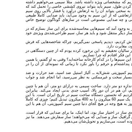
یم که مشخصاتی ویژه داشته باشد. مثلا سیمی می‌خواهیم داشته
 1500 هرتز را به ما بدهد. با کوتاه ‌کردن طول، سیم باید بتواند نیروی کششی خاصی را تحمل کند که
 سختی بتواند آن را به ارتعاش درآورد یا فشار بالایی روی سیم
تعاشی که از این سیم به وجود می‌آید، باید صدایی کاملاً طبیعی
بیعی و چه صدایی مصنوعی است در سازهای گوناگون توضیح خاص
به وجود آمد که سیم‌هایی محاسبه‌شده برای این ساز بسازم که در
ز دیگر منتقل شود و باید هر ساز، سیم طراحی‌شده‌ی ویژه‌ی خود
اش کردیم، دیدیم پاسخی نمی‌گیریم، چراکه شاخصه‌هایی که فرش
، مغایرت دارد.
 سالیان تحقیقم به این برخورد کرده بودم که از چنین دستگاهی در
این فکر افتادم که چرا نسازیم.
ن سیم‌ها را در کدام کارخانه ساخته‌اید؟ وقتی به او گفتم، با همین
نداشته‌ام و حرفم را باور نکرد تا زمانی که نمونه‌ای از آن را در
سیم کمپوزیتی شش‌لایه ــ آلیاژ استیل ضد اسید، ضد حرارت و ضد
ر بسیار سخت و غیرممکنی به نظر می‌رسید، اما انجام شد و جواب
یم آن نیز طولی به اندازه دو متر دارد. ساخت سیمی به درازای دو متر، آن‌ هم با چنین
ن‌ هم در آن دور بالا، آسیب‌ جدی بدنی ایجاد می‌کند. بنابراین
دیم که نخستین دستگاه ساخت سیم در تاریخ ایران است. با این
دستگاه به کمپوزیت‌هایی رسیدم که برای خود من هم باورکردنی نیست. توانستیم یک سیم 60 میکرون را به 400 میکرون تبدیل کنیم؛ چیزی که کاملاً
 به هیچ وجه در هیچ کجای دنیا چنین سیم کمپوزیتی، آن‌ هم با این
‌ی ساز در اختیار ساز بود، اما اینک، ما برای صدایی که قرار است،
 گرافیک ساز و صدایی که می‌خواهند؛ ساز سفارش می‌دهند. ما نیز
وده است، می‌سازیم و تحویل‌شان می‌دهیم.