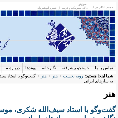
سرتیتر:
جمعه
, 16ام مرداد
دالان سیونیک، و درسی از خسرو انوشیروان
تماس با ما
جستجو پیشرفته
نگارخانه
پیوندها
دربارهٔ ما
شما اینجا هستید:
رویه نخست
هنر
هنر
گفت‌وگو با استاد سیف
به سازهای ایرانی
هنر
گفت‌وگو با استاد سیف‌الله شکری، موسی