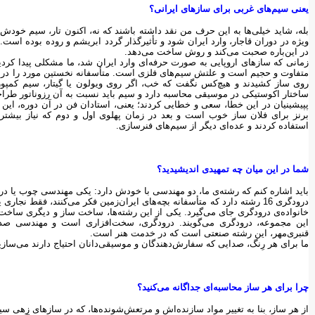
یعنی سیم‌های غربی برای سازهای ایرانی؟
بله، شاید خیلی‌ها به این حرف من نقد داشته باشند که نه، اکنون تار، سیم خودش را
ویژه در دوران قاجار، وارد ایران شود و تأثیرگذار گردد ابریشم و روده بوده است
در این‌باره صحبت می‌کند و روش ساخت می‌دهد.
زمانی که سازهای اروپایی به صورت حرفه‌ای وارد ایران شد، ما مشکلی پیدا کردی
متفاوت و حجیم است و علتش سیم‌های فلزی است. متأسفانه نخستین مورد را در کما
ساختار اکوستیکی در موسیقی محاسبه دارد و سیم باید نسبت به آن رزوناتور طرا
پپیشینیان در این خطا، سعی و خطایی کردند؛ یعنی، استادان فن در آن دوره، این را 
برنز برای فلان ساز خوب است و بعد در زمان پهلوی‌ اول و دوم که نیاز بیشتر
استفاده کردند و عده‌ای دیگر از سیم‌های فنرسازی.
شما در این میان چه تمهیدی اندیشیدید؟
باید اشاره کنم که رشته‌ی ما، دو مهندسی با خودش دارد: یکی مهندسی چوب یا د
درودگری 16 رشته دارد که متأسفانه بچه‌های ایران‌زمین فکر می‌کنند، فقط ن
خانواده‌ی درودگری جای می‌گیرد. یکی از این رشته‌ها، ساخت ساز و دیگری ساخت 
این مجموعه، درودگری می‌گویند. درودگری، سخت‌افزاری است و مهندسی صدا، 
قنبری‌مهر، این رشته صنعتی است که در خدمت هنر است.
ما برای هر رِنگ، صدایی که سفارش‌دهندگان و موسیقی‌دانان احتیاج دارند می‌سازیم
چرا برای هر ساز محاسبه‌ای جداگانه می‌کنید؟
از هر ساز، بنا به تغییر مواد سازنده‌اش و مرتعش‌شونده‌ها، که در سازهای زهی سیم