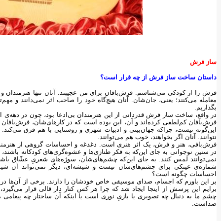
ساز فرش
داستان ساخت ساز فرش از چه قرار است؟
فرش را از کودکی می‌شناسم. فرش‌بافان برای من عجیبند. آنان تنها هنرمندان و اس
معامله می‌کنند؛ یعنی، جان‌شان. آنان هیچ‌گاه خود را صاحب اثر نمی‌دانند و مهم‌
بگذاریم.
در واقع، ساخت ساز فرش قدردانی از این هنرمندان بی‌ادعا بود، چون در دهه‌ی ا
فر‌ش‌بافان کم‌لطفی کرده‌اند و آن، این بوده است که در کارهای‌شان، فرش‌بافان ر
این‌گونه نیست، چراکه جهان‌بینی و ادبیات شهری و روستایی با هم فرق می‌کند. 
نتوانند. آنان اگر بخواهند، خوب هم می‌توانند.
فرش‌بافی، هنر و فرش، یک اثر هنری است. دغدغه و احساسات گروهی از هنرمندان
در سنین نوجوانی به جای این‌که به فکر طنازی‌ها و عشوه‌گری‌های کودکانه باشند، 
نمی‌توانند لمس کنند. به جای این‌که چشم‌های‌شان، سوژه‌های شعریِ عشّاق با
شماره‌ی عینکی برای چشم‌های‌شان نیست و شیشه‌ای، دیگر نمی‌تواند آن شیش
احساسات چگونه است؟
بر این باورم که اجسام، صدای موسیقی خاص خودشان را دارند. برخی از آن‌ها در زن
برایم این پرسش از اینجا ایجاد شد که چرا هر کس کنار دار قالی قرار می‌گیرد
چشم ما به دنبال چه تصویری یا بازیِ نوری است یا اینکه آن ساختار چه پیغامی 
صداست.