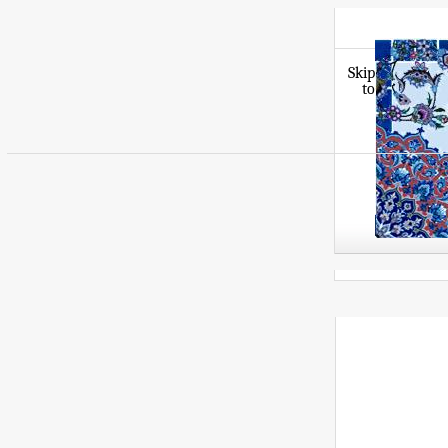
Skip
to