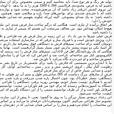
تولید هر رنگ و هر نوع صدا، باید محاسبه کنیم و سیمی مخصوص برای آن بساز
باشیم که به فرض، محدوده‌ی فرکانسی 264 تا
این نیروی کشش این‌قدر زیاد نباشد که آن مرتعش‌شونده، سخت شود و نوازنده به
باشد که با ضربه‌ی شدیدی برای نوانس‌های صدا، پاره و متلاشی شود. هم‌چنین ار
داشته باشد؛ نه یک صدای مصنوعی. البته این‌که چگونه بفهمیم چه صدایی ط
خودش را دارد.
هر اتفاق برآمده از نیازی است. هنگامی که درگیر ساخت ساز فرش شدم، این نیاز 
هیچ‌جا امکان تهیه‌اش نبود. من مخالف سرسخت این هستم که سیمی از سازی به سا
را داشته باشد.
فرش خیلی چیزها به من یاد داد. در این زمینه در ساز فرش هر چه طراحی و تل
دارد، ویژه‌ی خودش است و با فیزیک ساز و عرفی که در سازسازی استفاده می‌شود
دوستان گفتند برای ساخت سیم‌های فرش به دستگاهی فوق ‌پیشرفته نیاز داریم. در
کل آسیا، یکی دو نمونه بیشتر نداریم، چون بسیار بسیار گران‌قمیت است. نهایتاً به 
هنگامی که یک روزنامه‌نگار اهل فن کانادایی، سیم‌های ساز فرش را دید، پرسید که ای
الکتروموتور کنار میز ساخته‌ام، ناراحت شد و اعتراض کرد که چرا او را ساده‌لوح پ
حضورش ساختم و او حیرت‌زده نگاه می‌کرد تا باورش شد.
ما با ابتدایی‌ترین سیستمی که فکرش را بکنید برای نخستین‌بار در تاریخ بشر 
رطوبت، آلیاژ نیکل ـ کروم، ابریشم، مس و برنز ـ مس ــ ساخته‌ایم. اوایل، کا
خوبی و صدایی بسیار خاص از آن برای ساز فرش گرفتیم.
فرش از سازهای بزرگ دنیاست که 265 سانتی‌متر طول و س
دستگاهی، بسیار خطرناک بود، چون احتمال پاره ‌شدن می‌رفت و پاره ‌شدن سیم، آ
آمدیم با همکاری دوست بسیار خوبم، مهندس روزبه برفی، دستگاهی را طراحی کر
غیرقابل باور است و از آن طرف توانستیم سیمی را از این دستگاه بگیریم که امروز
کیفیت، ساخته نمی‌شود.
این رخداد دریچه‌ی بسیار بزرگی را به روی ما گشود؛ یعنی، تا پیش از این، سازنده
بشنویم ساز طراحی می‌کنیم. اکنون موسیقی‌دانان حرفه‌ای ما می‌آیند و بر اساس
این محاسبات را انجام می‌دهیم و ساز را بر اساس همان صدایی که در ذهن‌شان ب