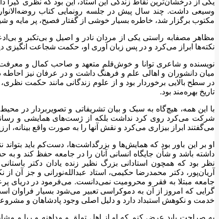
یکی از درخشان‌ترین نقاط زندگی این استاد، این بود که نظری گیر
وسیعی داشت. چند سال پیش در جلسه رونمایی کتاب روضه‌الانو
مکتوب برگزار شد، خاطره بسیار خوشی از گفتار فصیح، پر مایه و شیر
مظاهر مصفابه راستی یکی از مردان نادر و اصیل و بی‌تکبر و بی‌ا
نکته‌ها ابراز می‌کرد و در پس زبان آوری او، حکمت شجاعت انگیزی دی
نویسنده و شاعری توانا و خوش‌قلم متعهد و صاحب کمال و معرفت ب
میان دانشوران و اهالی علم و فرهنگ داشت و در عرفان نیز احاطه د
در سطح بالایی برخوردار بود و از علوم زندگانی مانند حکمت نظری،
تاریخ بهره‌مند بود.
با این همه، هیچ‌گاه به سبک و بیان تشریفاتی و تصویربردار در محیط
شرکت می‌کرد روی کرد نداشت بلکه از ژست‌های همایشی و رسانه‌ا
می‌گفتند ابراز بیزاری می‌کرد و نقش آنها را به صورت واقع بینانه، ارزی
او بر این باور بود که همایش‌ها و بزرگداشت‌ها، دست‌کم باید بتوان
داشته باشد و شأن جایگاه انسانی آنان را در جامعه حفظ کند و به حس
نظر بود که همچون استادانی بزرگ نظیر زنده یادان دکتر باستانی
آریان‌پور، دکتر محمدرضا حکیمی، استاد عبدالله‌نورانی و جز آن از ن
جامعه مبتلا به فقر و محرومیت نمی‌دانست. می‌فرمود در دریای 
گرایی که امروز از آن به دموکراسی تعبیر می‌شود بسیار فراوان اس
خدمت و نکوهش استبداد دارد و دلیل اصلی وجود پادشاهان و مشروعیت
به صراحت باید عرض کنم که او از اهل تملق و مداهنه و ریا و مشا