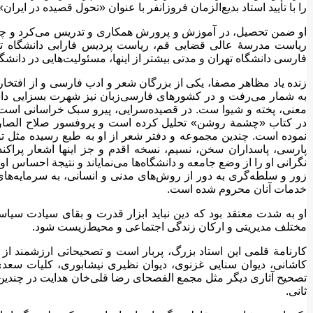
را با تأیید استاد بدیع‌الزمان فروزانفر با عنوان «تحول قصیده در ایران» 
او ضمن تحصیل، در آموزش و پرورش همکاری و تدریس می‌کرد و چندی،
ریاست مدرسهٔ عالی قضایی قم، ریاست پردیس فارابی دانشگاه ته
فارسی دانشگاه تهران و مدتی بیشتر از اینها، مسئولیت‌هایی در دانشگ
زنده یاد مظاهر مصفا، یکی از بزرگان شعر و ادب فارسی و از افتخا
به شمار می‌رفت و در کشورهای فارسی‌زبان نیز شهرت بسزایی دا
معنی، پخته و شیوا ست. در قصیده‌‌سرایی، پیرو سبک خراسانی است.
در کتاب «چشمة روشن» تحلیل کرده است و پروفسور صلاح الصا
نموده است. چندین مجموعه و دفتر شعر از او به طبع رسیده مثل توف
پارسی، پاسداران سخن، نسیم، نسخه اقدم و جز اینها اشعار پراکن
نگرانی او را از وضع جامعه و دانشگاه‌ها می‌نمایاند و نتیجة احساس او
زور و سلطه‌گری به دور از روش‌های مدنی و انسانی، به سرمایه‌های
خدمات آنان محروم شده است.
او به شدت معتقد بود که دین نباید ابزار قدرت و بقای سیادت‌ سی
مختلف مدیریتی و ارکان زندگی اجتماعی و محیط‌زیست شود.
کارنامة قلمی این استاد بزرگ، پربار است و تصحیحاتی ارزشمند از متو
کاشانی، دیوان سنایی غزنوی، دیوان نظیری نیشابوری، کلیات سعدی
تصحیح آثاری دیگر مثل مجمع الفصحای رضا قلی‌خان هدایت در چندین 
ثانی.