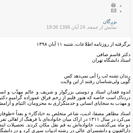
بزرگان
نمایش از جمعه, 24 آبان 1398 19:36
برگرفته از روزنامه اطلاعات، شنبه ۱۱ آبان ۱۳۹۸
دکتر قاسم صافی
استاد دانشگاه تهران
رندان تشنه لب را آبی نمی‌دهد کس
گویی ولی‌شناسان رفتند از این ولایت
اندوه فقدان استاد و دوستی بزرگوار و شریف و عالم مهذّب و انسا
دردناک است خاصه که هنوز قلبم از زخم فراق عموزاده گرامیم دک
و مهذب به سجایای انسانی و خدمتگزاری به محرومان، التیام و آرامش
استاد مظاهر مصفا، ادیب، شاعر متخلص به «یادگار» و بعداً «طوفا
می‌کرد در سال ۱۳۱۱ در اراک میان خانواده‌ای با فرهنگ ا
دو ماه می‌گذشت، خانواده‌اش به قم نقل مکان کردند. تحصیلات ابت
دارالفنون و دانشسرای عالی در رشته ادبیات سپری کرد و در دانشگاه 