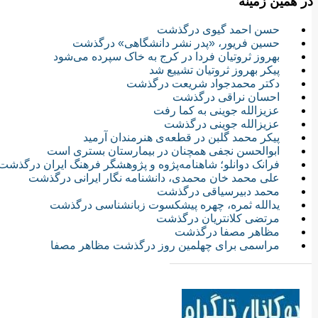
در همین زمینه
حسن احمد گیوی درگذشت
حسین فریور، «پدر نشر دانشگاهی» درگذشت
بهروز ثروتیان فردا در کرج به خاک سپرده می‌شود
پیکر بهروز ثروتیان تشییع شد
دکتر محمدجواد شریعت درگذشت
احسان نراقی درگذشت
عزیزالله جوینی به کما رفت
عزیزالله جوینی درگذشت
پیکر محمد گلبن در قطعه‌ی هنرمندان آرمید
ابوالحسن نجفی همچنان در بیمارستان بستری است
فرانک دوانلو؛ شاهنامه‌پژوه و پژوهشگر فرهنگ ایران درگذشت
علی محمد خان محمدی، دانشنامه نگار ایرانی درگذشت
محمد دبیرسیاقی درگذشت
یدالله ثمره، چهره پیشکسوت زبانشناسی درگذشت
مرتضی کلانتریان درگذشت
مظاهر مصفا درگذشت
مراسمی برای چهلمین روز درگذشت مظاهر مصفا