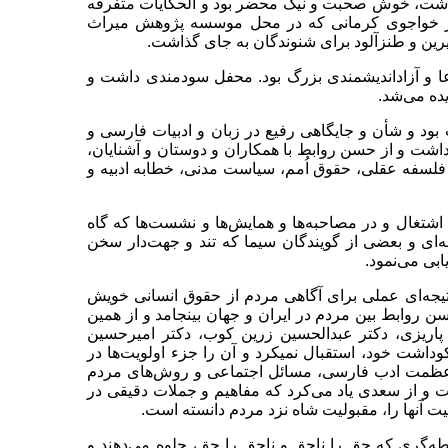
ا داشت، خوش صحبت و نیک محضر بود و الحکایات متفرقه
ار خواجوی کرمانی که در محل موسسه پژوهش میراث
ین و طنز‌آلود برای شنوندگان به جای گذاشت.
دعا و آزاداندیشمندی بزرگ بود. محفل سودمندی داشت و
ده می‌شد.
ود و شأن و جایگاهی رفیع در زبان و ادبیات فارسی و
اشت و از حسن روابط با همکاران و دوستان و آشنایان،
 فلسفه عقلی، حقوق اُمم، سیاست مدنی، خطابه ادبیه و
 اشتغال و در مصاحبه‌ها و همایش‌ها و نشست‌ها که گاه
ی و بعضی از گویندگان سیما که تند و جهت‌دار سخن
ابی می‌نمود.
د نتیجه‌ای عملی برای آگاهی مردم از حقوق انسانی خویش
ن روابط بین مردم در ایران و جهان بینجامد و از همین
 پاریزی، دکتر عبدالحسین زرین کوب، دکتر امیرحسین
کوداشت خود، استقبال نمیکرد و آن را جزء اولویت‌ها در
پرعظمت ادب فارسی، مسائل اجتماعی و روش‌های مردم
ت و از سعدی یاد می‌کرد که مفاهیم و جملات دقیقی در
 آنها را، مقبولیت شاه نزد مردم دانسته است.
طه‌گری که حق را ناحق و ناحق را حق، جلوه می‌دهند و