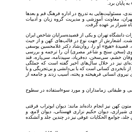
به پایان برد.
 مسئولیت‌هایی به تدریج در اداره فرهنگ قم و بعد‌ها
ران، معاونت آموزشی و مدیریت گروه زبان و ادبیات
اه شیراز بر عهده گرفت.
رات دانشگاه تهران و یکی از قصیده‌سرایان شاخص ایران
شت. اشعارش از جهت نوع در قالب‌های کهن و از حیث
 قصیدهٔ «هیچ» او را، روان‌شاد دکتر غلامحسین یوسفی
وی (سخن سنج و شاعر مصری) آن را ترجمه و بررسی
ان خشم، سی‌سخن، ده‌فریاد، سپید‌نامه، سی‌پاره، قند
ده‌ای نیز در خلال سال‌های اخیر گفته است که جملگی
 از نابخردی کسانی است که با بی‌دانشی و بی‌تجربگی و با
 نیروی انسانی فرهیخته و پخته، آسیب زدند و جامعه از
اسی و طبقاتی زمامداران و مورد سوء‌استفاده در سطوح
ن کهن نیز انجام داده‌اند مانند: دیوان ابوتراب فرقتی
 شیرازی، دیوان حکیم نزاری قهستانی، دیوان لامع، و
جلد، جوامع الحکایات عوفی نیز در چندین جلد و آتشکده