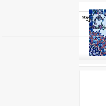
Skip
to