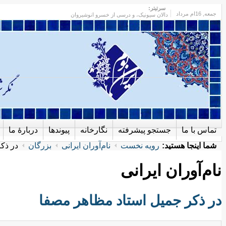
سرتیتر:
جمعه
, 16ام مرداد
دالان سیونیک، و درسی از خسرو انوشیروان
تماس با ما
جستجو پیشرفته
نگارخانه
پیوندها
دربارهٔ ما
شما اینجا هستید:
رویه نخست
نام‌آوران ایرانی
بزرگان
در ذک
نام‌آوران ایرانی
در ذکر جمیل استاد مظاهر مصفا