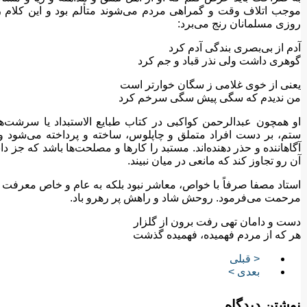
موجب اتلاف وقت و گمراهی مردم می‌شوند متألم بود و این کلام را 
روزی مسلمانان رنج می‌برد:
آدم از بی‌بصری بندگی آدم کرد
گوهری داشت ولی نذر قباد و جم کرد
یعنی از خوی غلامی ز سگان خوارتر است
من ندیدم که سگی پیش سگی سرخم کرد
او همچون عبدالرحمن کواکبی در کتاب طبایع الاستبداد یا سرشت‌ها
ستم، بر دست افراد متملق و چاپلوس، ساخته و پرداخته می‌شود و ل
آگاهاننده و حذر دهنده‌اند. مستبد را کارها و مصلحت‌ها باشد که جز دان
آن رو تجاوز کند که مانعی در میان نبیند.
استاد مصفا صرفاً با خواص، معاشر نبود بلکه به عام و خاص معرفت د
مرحمت می‌فرمود. روحش شاد و راهش پر رهرو باد.
دست و دامان تهی رفت برون از گلزار
هر که از مردم فهمیده، فهمیده گذشت
< قبلی
بعدی >
نوشتن دیدگاه