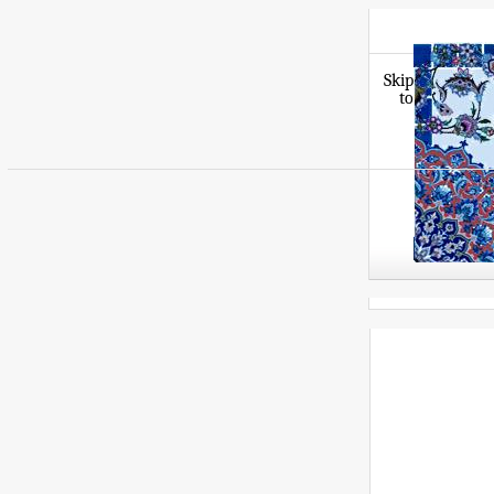
Skip
to