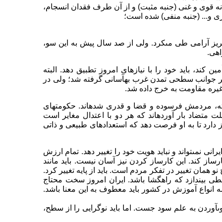
انه قوى و غنى (جنبه مثبت) و از آن طرف فقدان انسجام،
ى و... (جنبه منفى) شده است؛
ریز آرامى طى مى‏کرد. ولى از صد سال پیش به این سو،
اهى.
مین کند، باید خود را با نیازهاى امروز تطبیق دهد. البته
خیر جوانب سطحى تمدن غرب به‏آسانى گرفته شد؛ ولى در
غیره مقاومت به خرج داده شد.
ته، مردمش فرسوده و قضا و قدرى شده‏اند. حکومت‏هاى
ت متضاد بار آورده‏اند که هر دو با اعتدال مغایر است
 دارد تا به او فرصت دهد که استعدادهاى طبیعى و ذاتى
ى نمى‏تواند و نباید هویت خود را تغییر دهد. تمام ارزش
رساز کند. این کارساز کردن نیز آسان نیست. باید مانند
نو همان تغییر در تفکر مردم است. باید از پایه تغییر کرد.
طى بیندازد که راه‏گشا باشد. ایران امروز سخت محتاج
انواع آموزش در کشور باید معطوف به این معنا باشد.
ى‏آوردن به علم سود جست. اما باید نوگرایى را از سطح،