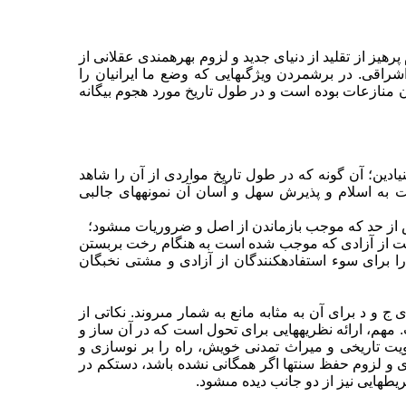
پرهیز از تقلید از دنیاى جدید و لزوم بهره‏مندى عقلانى از
اشراقى. در برشمردن ویژگى‏هایى که وضع ما ایرانیان را
ون منازعات بوده است و در طول تاریخ مورد هجوم بیگانه
دین؛ آن گونه که در طول تاریخ مواردى از آن را شاهد
 به اسلام و پذیرش سهل و آسان آن نمونه‏هاى جالبى
 از حد که موجب بازماندن از اصل و ضروریات مى‏شود؛
درست از آزادى که موجب شده است به هنگام رخت بربستن
ن را براى سوء استفاده‏کنندگان از آزادى و مشتى نخبگان
ج و د براى آن به مثابه مانع به شمار مى‏روند. نکاتى از
. مهم، ارائه نظریه‏هایى براى تحول است که در آن ساز و
ویت تاریخى و میراث تمدنى خویش، راه را بر نوسازى و
و لزوم حفظ سنت‏ها اگر همگانى نشده باشد، دست‏کم در
یطهایى نیز از دو جانب دیده مى‏شود.