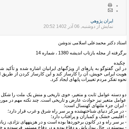
ايران پژوهي
نمایش از دوشنبه, 06 آذر 1402 20:52
استاد دکتر محمدعلی اسلامی ندوشن
برگرفته از مجله بازتاب اندیشه 1380 ، شماره 14
چکیده
در این گفت‏وگو به پاره‏اى از ویژگى‏هاى ایرانیان اشاره شده و تأکی
هویت ایرانى خویش، آن را کارساز کند و این کارساز کردن از طریق اف
نحوه تفکر مردم تغییرات پایه‏اى ایجاد کرد.
دو دسته عوامل ثابت و متغیر، خوى تاریخى و منش یک ملت را شکل مى‏د
عوامل متغیر نیز حوادث عارض و تاریخى است. چند نکته مهم در مور
- ایران جزء ملت‏هاى کهنسال است؛
- در مرکز دنیاى شناخته‏شده و بر سر راه شرق و غرب قرار دارد؛
- اقلیمى خشک و کم‏باران و پرآفتاب دارد؛
- بر سر راه و در کانون برخوردها بوده است و در هزینه‏هاى نژادى، زب
- پیوسته در حال بیدارباش و دفاع بوده و در دفاع مستمر فرسوده و