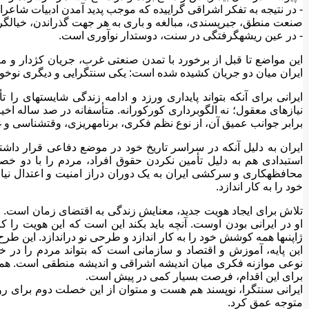
- در نتیجه به تفکر اشراقى گراییده که موجب پدید آمدن ادبیات شاعر
صنعت منطق، جبرپسندى، مبالغه و بارى به هر جهت گذراندن، خیال‏گر
- در عین ریشه‏گرفتگى در سنت، دوستدار نوآورى است.
این مواضع تا قبل از برخورد با تمدن صنعتى غرب، جریان کژدار و م
ایران میان دو جریان کشیده شده است: یکى سنت‏گرایى و دیگرى نوخو
ایرانى براى آنکه بتواند پایدارى ورزد و ادامه زندگى شایسته‏اى را تأ
نیازهاى معقول؛ نه الگوبردارى کورکورانه. متأسفانه در صد ساله ا
برابر جوانب عمیق آن، از نوع نظم فکرى، برنامه‏ریزى، وقت‏شناسى و 
ایران به دلیل آنکه در سراسر تاریخ خود در موضع دفاعى قرار داش
استبدادى هم به دلیل تأمین نکردن حقوق افراد، مردم را با دو خصل
محافظه‏کارى و سرکشى ایران به یک دوران دراز امنیت و اعتدال نیاز
خود را به کار اندازد.
تلاش براى ایجاد هویت جدید، معنایش زندگى به اقتضاى زمان است. ایران
او در ایرانى بودن اوست. آنچه باید بکند این است که این هویت را کا
ژاپنى‏ها همه کوشش خود را به کار اندازد و طرحى نو دراندازد. این طرح 
این پایه، آموزش و اقتصاد و سازمانى است که بتواند مردم را در خ
نوعى موازنه فکرى میان اندیشه اشراقى و اندیشه منطقى است. همه 
براى این اقدام، فرصت بسیار کمى در پیش است.
ایرانى سنت‏گرا، نوپسند هم هست و مى‏توان از این خصلت دوم براى رو
متوجه عمق کرد.