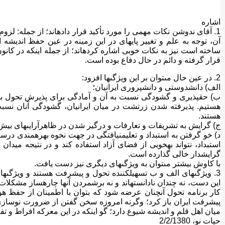
اشاره‏
1. آقاى ندوشن نکات مهمى را مورد تأکید قرار داده‏اند؛ از جمله: لزوم 
آن، توجه به علم و تغییر پایه‏اى در این زمینه در عین حفظ اندیشه 
ساخته است نیز به نکات خوبى اشاره کرده‏اند؛ از جمله اینکه در کان
قرار گرفته و دائم در حال دفاع بوده است.
2. در عین حال مى‏توان بر این ویژگى‏ها افزود:
الف) دانش‏دوستى و دانش‏پرورى ایرانیان؛
ب) حق‏پذیرى و گشودگى نسبت به آن و آمادگى براى پذیرش تحول بنیا
هستیم. پذیرفته شدن زرتشت در میان ایرانیان، گشودگى آنان نسبت
هستند.
ج) گرایش به تشریفات و تعارفات و درگیر شدن در ظاهرآرایى‏هاى بیش
د) خو گرفتن به استبداد و تعلیم‏نیافتگى در جهت نحوه بهره‏مندى 
استبداد، نتواند به‏خوبى از فضاى آزاد استفاده کند و در نتیجه میدا
گرایش‏دار خالى گذارده است.
با کاوش بیشتر مى‏توان به ویژگى‏هاى دیگرى نیز دست یافت.
3. ویژگى‏هاى الف و ب تسهیل‏کننده تحول و پیشرفت هستند و ویژگى‏هاى 
این دست، نه چندان نادانسته‏اند و نه برشمردن آنها چاره‏ساز مشکلات
کار برنامه تحول آن‏چنان عرضه شود که بتوان با اطمینان از حفظ ه
پیشرفت ایران باز کرد؛ وگرنه امروزه سخن گفتن از ضرورت نوسازى 
میان اهل قلم و اندیشه شیوع دارد؛ گو اینکه در این معرکه افراط و تفر
حیات نو، 2/2/1380