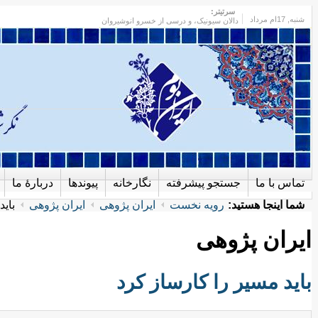
سرتیتر:
شنبه
, 17ام مرداد
دالان سیونیک، و درسی از خسرو انوشیروان
تماس با ما
جستجو پیشرفته
نگارخانه
پیوندها
دربارهٔ ما
شما اینجا هستید:
رویه نخست
ایران پژوهی
ایران پژوهی
باید
ایران پژوهی
باید مسیر را کارساز کرد