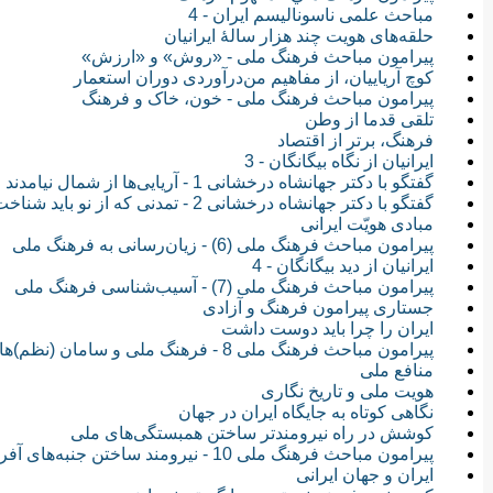
مباحث علمی‏ ناسونالیسم ایران - 4
حلقه‌های هویت چند هزار‎ سالهٔ ایرانیان
پیرامون مباحث فرهنگ ملی - «روش» و «ارزش»
کوچ آریاییان، از مفاهیم من‌در‌آوردی دوران استعمار
پیرامون مباحث فرهنگ ملی - خون، خاک و فرهنگ
تلقی قدما از وطن
فرهنگ، برتر از اقتصاد
ایرانیان از نگاه بیگانگان - 3
گفتگو با دکتر جهانشاه درخشانی 1 - آریایی‌ها از شمال نیامدند
گفتگو با دکتر جهانشاه درخشانی 2 - تمدنی که از نو باید شناخت
مبادی هویّت ایرانی
پیرامون مباحث فرهنگ ملی (6) - زیان‌رسانی به فرهنگ ملی
ایرانیان از دید بیگانگان - 4
پیرامون مباحث فرهنگ ملی (7) - آسیب‌شناسی فرهنگ ملی
جستاری پیرامون فرهنگ و آزادی
ایران را چرا باید دوست داشت
پیرامون مباحث فرهنگ ملی 8 - فرهنگ ملی و سامان (نظم)های اجتماعی
منافع ملی
هویت ملی و تاریخ نگاری
نگاهی کوتاه به جایگاه ایران در جهان
کوشش در راه نیرومندتر ساختن همبستگی‌های ملی
پیرامون مباحث فرهنگ ملی 10 - نیرومند ساختن جنبه‌های آفرینش فردی و گروهی
ایران و جهان ایرانی