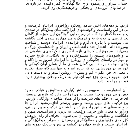
ه چندان سزاوار و رهنمون و – حتّا گهگاه – گمراه‌کننده در باره ی
ی در سالهای بَرومندی و پختگی و فرهیختگی‌یِ وی گردد.
در دهه‌های اخیر، شاهدِ روی‌کرد روزْافزون ایرانیانِ فرهیخته و
ینی در این راستاست و کوششهای ایرانْ‌شناسان پیشْ‌گام در سده‌ی
و صدها گفتار جداگانه در زمینه‌هایی گوناگون این حوزه، از گاهان
دب فارسی ی نو و تاریخ و فرهنگ و هنر چهارده سده‌ی اخیر نگاشته
اسی پیوسته و با پذیره ی گرم و فراینده‌ی ایرانیان دوستدارِ شناختِ
‌روشده‌اند. انتشار چند دانشنامه در ایران و دانشنامه‌ی بزرگ و
ی‌آید. مجموع این کارهای تازه، انگیزه‌ی دیگرگونی‌ی بنیادینی در
ت و شیوه‌های پیشین را منسوخ‌کرده و به بایگانی‌ی تاریخ سپرده
همّ در راستای چگونگی ی رویکردِ ما ایرانیان امروز به زادگاه و
آیندی سودمند برسد. بی گمان همه ی ما از همان اوان کودکی با
نیز در موردهایی به کار برده ایم و نه تنها هیچ گاه تصوّر نکرده
ترکیب، معنی ی جزءِ یکم – کم و بیش – روشن است و به دست دادن
افتِ مفهوم درستِ جزءِ دوم آن، نیاز به درنگ و دقّتِ بیشتری دارد.
اقبت و مواظبت دارد
م بر آن استوارست – مفهوم پرستش (نیایش و ستایش و عبادتِ معبود
و بی چون و چرا نسبت به وی) را نیز دارد که واژه ی پریستار
اجرای جزمی ی حکم های شریعت را از همان شاخه ی واژگانی داریم.
دِ ترکیب های میهن پرست و میهن پرستی آغازمی‌شود. از آن جا
 و نه معنای نخستین را، هیچ کس با شنیدن ترکیب میهن پرستی،
ی‌آور به معنای باورِ جزمی و قطعی به برتری و سرآمدی‌ی میهن و
پارچه‌انگاشته و مطلوب و محبوبِ آن می شود. انحراف از راه پژوهش
راهه‌ی جَزمْ‌باوری و مطلقْ‌نگری و رسیدن به سرابِ هیجانْ‌زدگی و
 ایرانیان نیست و تاریخ جهان در گذشته ی دور و نزدیک نمونه های