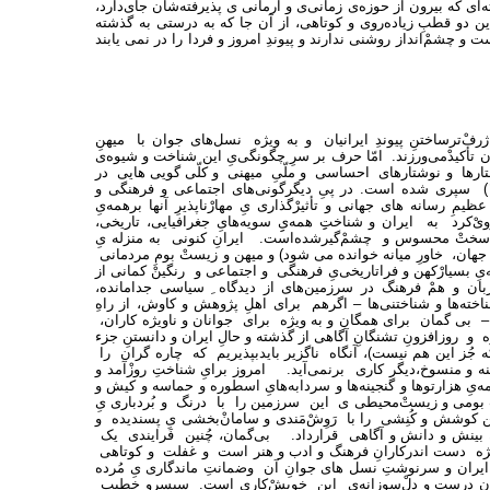
ته‌ای که بیرون از حوزه‌ی زمانی‌ی و آرمانی ی پذیرفته‌شان جای‌دارد،
ین دو قطبِ زیاده‌روی و کوتاهی، از آن جا که به درستی به گذشته
 و چشمْ‌انداز روشنی ندارند و پیوندِ امروز و فردا را در نمی یابند
ژرف‌ْترساختنِ پیوندِ ایرانیان و به ویژه نسل‌های جوان با میهنِ
أکیدْ‌می‌ورزند. امّا حرف بر سرِ چگونگی‌یِ این شناخت و شیوه‌ی
گفتارها و نوشتارهای احساسی و ملّیِ میهنی و کلّی گویی هایی در
ستایشِ وطن و طرحِ شعارْگونه‌هایی همچون "هنر نزدِ ایرانیان است و بس!" (١) سپری شده است. در پیِ دیگرگونی‌های اجتماعی و فرهنگی و
رسانه های جهانی و تأثیرْگذاری یِ مهارْناپذیرِ آنها برهمه‌یِ
‌کرد به ایران و شناختِِ همه‌یِِ سویه‌هایِ جغرافیایی، تاریخی،
یز سختْ محسوس و چشمْ‌گیرشده‌است. ایرانِ کنونی به منزله یِ
زِِ جهان، خاورِ میانه خوانده می شود) و میهن و زیستْ بومِ مردمانی
نه‌یِ بسیارْکهن و فراتاریخی‌یِ فرهنگی و اجتماعی و رنگینْ کمانی از
‌زبان و همْ فرهنگ در سرزمین‌های از دیدگاه ِ سیاسی جدامانده،
اخته‌ها و شناختنی‌ها – اگرهم برای اهلِ پژوهش و کاوش، از راهِ
د – بی گمان برای همگان و به ویژه برای جوانان و ناویژه کاران،
 و روزافزونِ تشنگانِ آگاهی از گذشته و حالِ ایران و دانستنِ جزء
 (که جُز این هم نیست)، آنگاه ناگزیر بایدبپذیریم که چاره گران را
نه و منسوخ،دیگر کاری برنمی‌آید. امروز برایِ شناختِ روزْآمد و
یِ هزارتوها و گنجینه‌ها و سردابه‌هایِ اسطوره و حماسه و کیش و
ستْ بومی و زیستْ‌محیطی ی این سرزمین را با درنگ و بُردباری یِ
ن کوشش و کُنِشی را با رَوِشْ‌مَندی و سامانْ‌بخشی یِ پسندیده و
 بینش و دانش و آگاهی قرارداد. بی‌گمان، چُنین فَرایندی یک
 ویژه دست اندرکارانِ فرهنگ و ادب و هنر است و غفلت و کوتاهی
یران و سرنوشتِ نسل های جوانِ آن وضمانتِ ماندگاری یِ مُرده
رزیدنِ درست و دلْ‌سوزانه‌یِ این خویشْ‌کاری است. سیسِرو خطیبِ