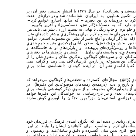
از ایران چه می دانم؟ که چند جلدِ از آن هم در دهه‌ی سی به فارسی ترجمه‌شد و نشریافت) در سال ١٣٧٩ با انتشارِِ نخستین دفترِ آن زیر
اصر تکمیل همایون به ایرانیان شناسانده شد و در درازنای هفت
‌کرد به درونمایه یِ این دفترها – که بدانها اشاره خواهم کرد –
 دارد که به دستْ‌اندرْکارانش، دستْ‌مریزاد و آفرین بگوییم.
ِ رُقعی (١۴×٢٠ سانتیمتر)، کاغذ سفید و جلدِ نرم و چاپِ رنگی با بهایی به نسبت ارزان، نشر می یابد. هر
و تصویرها و جدول‌هایِ مناسب و لازم برایِ روشنگری‌یِ بیشترِ داده‌هایِ متن
ه بیانْ‌گرِ آرمان و آماجِ ناشر از نشرِ این مجموعه است)، درآمدِ
دین بخش و زیرْبخش)، سخنِ پایانی (چکیده‌یِ متن و جمع بندی‌یِ
ا و روشنْ‌گری‌هایِ پژوهنده و بازبُردهایِ او به خاستگاه‌ها و
عِ متن و وابسته‌هایِ بدان). گُستره‌یِ پژوهش‌ها در دفترهایِ
نانِ آن و سویه‌هایِ گوناگونِ زندگی‌یِ مادّی و معنوی‌شان را از
ژوهندگان این مجموعه در باره‌ی کارشان لاف نمی زنند و گزاف نمی
که با ادامه‌یِ نشرِ آن، در آینده گونه‌ای دانشنامه‌ی ساده برایِ
ِ پُرْتَنَوّع، مجالْ‌های گسترده و تخصّص‌هایِ گوناگون می‌خواهد که
و تاریخ و ادب (درهمه‌یِ زمینه‌هایِ موضوعی‌یِ این دفترها)، در
 از پدیدآورندگانِ مجموعه و از سویِ دیگر کوششی بایسته برایِ
ر چاپ‌های بعدی و نیز یاری‌رساندن به خوانندگانِ این دفترها خواهد
فرزانه‌یِ باستانی‌مان بزرگمهر ِ بَختِگان را آویزه‌یِ گوش سازند
رانِ زیادی را دیده ایم که نگرانِ آینده‌یِ فرهنگی‌یِ فرزندانِ خود
سانه‌های لازم و مناسب برای آگاهانیدن ایشان را بیابند. در این
ون هیچ کاری بدین سان گسترده و دقیق و سامانْ‌مَند و رهنمون و
سخی‌است رسا بدین خواستِ همه‌یِ پدران و مادران و پرداختن به