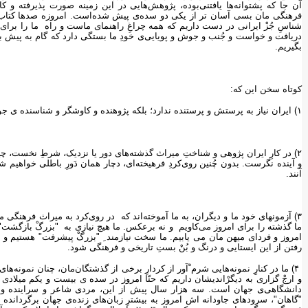
آن جا که پشتوانه‌ها یافتنی‌بوده، پژوهش‌هایی در این زمینه صورت پذیرفته و ک
فرهنگی مان بسی آسان تر از یکی دو سده‌ی پیش شده‌است. امروزه صدها کتاب و 
شناسِ جُزْ ایرانی در دست داریم که همه چراغِ راهنمای ماست و راه ما را برای
دریافت و خواست و جُنب و جوش و پویایی‌ی خودِ ما بستگی دارد که گام به پیش بگذ
بگیریم.
کوتاه سخن این که:
١) ایران نیاز به پرستش و پرستنده ندارد؛ بلکه پژوهنده و کاوشگر و شناسنده ی جویا و پویا و شکْ وَرز و چون و چراکننده می خواهد.
٢) در کارِ ایران پژوهی و شناختِ میراث گذشته‌های دور یا نزدیک، شرطِ نخست، چیر
و آینده نگرست. بدون چُنین روی‌کردِ فرهیخته‌ای، دچار همان دَورِ باطلی خواهیم ش
آنند.
٣) آزمونهای خود ما و دیگران، به ما آموخته‌اند که در روی‌کرد به میراث فرهنگی 
ما گذشته را برای امروز می‌کاویم و نه برعکس. ما هیچ نیازی به "بزرگْ بازگشت" ند
امروز و فردای میهن مان می یابیم. ما سخت نیازمند ِ "بزرگْ پیشرفت" هستیم و هم
رفتن از این ایستایی و درنگ و بُنْ بستِ تاریخی و فرهنگی شود.
۴) ما در کنارِِ نمونه‌هایی شرم ْآور از کردارِ برخی از گذشتگان‌مان، چنان نمونه‌ه
و ارجْ گزاری به دیگرْاندیشان داریم که حتّا امروز در سده ی بیست و یکم میلا
دانشگاهی‌ی جهان است. سه هزار سال پیش از این، مردی شاعر و سراینده و ان
"گاهان"، سرودهای جاودانه اش امروز به بیشترِ زبان‌های زنده‌ی جهان برگرداند