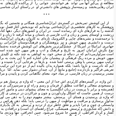
مطالعه یِ پی‌گیرِِ آنها می تواند هر خواننده‌ی جوانی را از پراکنده‌ کاری‌های ن
ایران رهایی‌بخشد و زمینه‌سازِ پژوهش هایِ دانشی‌ترِ او در راستایِ ایران شناس
* * *
از این کوشش ثمربخش در گستره‌‌ی ایران‌ْشناسی‌ی همگانی و نخستین که بگذریم، 
پژوهشگر به کارهای تخصّصی‌ی ایرانْ‌شناختی بوده‌ایم که نویدبخشِ آغازِ فصلِ نو
گذشته را به فرازهای تازه ای رسانده است. در ایران و کشورهای دیگر، دهها کتاب 
زرتشت و اوستای پسین و زبان و ادب فارسی ی باستان و میانه گرفته تا زبان و ا
یا ترجمه‌شده و نشریه‌های چاپی و الکترونیک تازه‌ای به کاروانِ رهروان ایران‌ْْشن
درست و دانشی‌ی میهنِ خویش و نیز پژوهشگران و فرهنگْ‌دوستانِ جُزْایرانی روبه
جهانی‌ی ایرانیکا در آمریکا از چشمْ‌گیرترین بخش‌های این کوششِ فرخنده به‌شمارم
نوعِ نگرشِ ایرانیانِ امروز به تاریخ و فرهنگ و ادب و هنرِ میهن خود شده اس
است.سزاوارمی‌دانم که در دنباله ی سخن خود، به کوتاهی به چند نکته ی کلیدی و م
میهنِ خویش و مرده ریگِ فرهنگی ی پیشنیان مان اشاره کنم تا این بحث به بر
ترکیبِ میهن پرستی یا وطن پرستی آشنا شده و بارها در هرجایی آن را شنیده و خود 
ایم که نادرست و ناروا باشد؛ بلکه همواره بدان بالیده ایم.از دو جزءِ این 
تعریفی فراگیر و بازدارنده (جامع و مانع) از آن، چندان دشوار نمی نماید. امّا دری
مصدر پرستیدن در زبان فارسی، در بنیاد خود، معنای نگاهبانی کردن و پاییدن و مر
. این واژه، در گستره‌های کاربُردی اش جدا از این معنی – که واژه ی پرستار ه
و مسجودی متعالی و اطاعت مطلق از فرمان و رسم و راه او و سرسپردگی ی محض 
(همریشه و برابر با پریست در زبان انگلیسی) به معنای پیشوای دینی و مأمورِ 
درست از همین جاست که اشکال واردآوردن و چون و چراکردن در درستی ی کاربُر
که واژه ی پرستیدن و همتای آن پرستش، بیشتر مفهوم دوم را به ذهن می آورد
مدلولِ پرستاری و مراقبت و مواظبت از میهن را درنمی یابد؛ بلکه ذهنِ هرکس رو
وابستگی ی چون و چرا ناپذیر و تعلّقِ خاطرِ بَری از تردید و پُرسش به کلِّ یکْ‌
و دانش (که شکْ‌وَرزی و پُرسشِ همیشگی، چراغِ راهنمای آن است) و درافتادن به کژْ
گفتار و کردارِ افراطی، از همین جا شروع می‌شود. چنین انحرافی، تنها ویژه‌ی ما