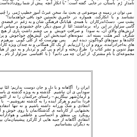
نامدارِ رُمِ باستان، در جایی گفته است: "با انکارِ آنچه پیش از شما روی‌داده
می توان در زمینه یِ موضوعی ی بحثِ ما، سخنِ عبرتْ آموزِ خطیبِ رُمی را چُنی
نشناسد و یا انکارکند، همواره در خامی‌یِ نخستینِ خود باقی خواهدماند!" 
پشتِ سر، دستْ‌اندرکاران با همه‌ی هَیابانگِ فرهنگی شان و به رَغمِ در قبضه‌یِ اخ
گامی سزاوار در این راه برنداشتند؛ امّا از سویِ دیگر، جایِ خشنودی و سپاس است
ارزش‌هایِ والایِ آن، به سودا و صرافتِ خویش و بی چشم داشتِ یاری از هیچ د
شگرف کمرِ همّت بسته اند. نمونه‌هایِ امیدبخشِ این کُنِش‌هایِ خودْجوش و پراکن
کالبَدها و نمودهایِ گوناگون، دیده ایم. پس بهترست که از کلّی گویی بپرهیزم و 
های به‌اجرا‌درآمده، بروم و آن را ارزبیابم. از یک کارِ همگانی و نه چندان ویژه 
مهمِّ تدوین و نشرِ کتاب را طرحْ ریخته و آرام و پی گیر و بُردبار و به دور از هی
مجموعه‌ای با نامِ مشترکِ از ایران چه می دانم؟ ( با اقتباسی سزاوار از نام ِ مج
ایران را آگاهانه و با دل و جان دوست بداریم؛ امّا
سودایی ی آن نباشیم. گذشته و به ویژه گذشته ی باست
و آرمانْ‌شهر نینگاریم.– راستای حرکتمان را نه از اکن
فردا بدانیم و هرگز آینده را به گذشته نفروشیم.– 
انتقادی و شکّ ورزانه داشته باشیم و نه تنها انتق
بخشهایی از کارنامه ی گذشتگانمان با روی خوش و آغو
رویکرد بی منطق و احساسی و عاطفی و هوادارانه ب
انتقادی آگاهانه از جنبه هایی از کارکردِ پیشینیان‌مان 
به دیگران بشناسانیم.