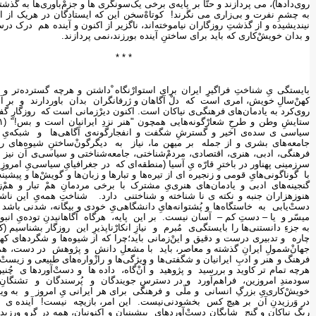
روی‌دادها)، می پردازند و حتّا بر پایه‌ی برخی یک‌سونگری ها و جزمْ‌باوری‌ها به گذش
به چشمِ نفرت و بی‌زاری می نگرند! کوتاهْ‌سخن این که ایستادگان در هریک از ا
نیندیشیده و از گذشتِ روزگاران نیاموخته‌اند، ناگزیر از اکنون و آینده هم درک درست
و بدان خویشْ‌کاری که باید برای ساختنِ آینده بورزند،نمی پردازند.
* * *
بایستگی یِ شناختِ فراگیرِِ ایران برای استوارْنگاه ْداشتن و هرچه گسترده‌تر و 
کهنْ‌سالِ خویش، امری است که دلْ آگاهان و ژرفانگران بدان باوردارند و بر آن ت
روی‌کرد به یادمان‌های فرهنگی‌ی نیاکان است. اکنون دیرْزمانی است که روزگارِ 
سیاسی ی سده‌ی اخیر و گسترشِ شگفت و انفجارگونه‌ی آگاهی‌ها و شبکه‌یِ عظیمِ 
جامعه‌های بشری و از جمله بر میهن ما، نیاز به دیگرگونْ‌ساختنِ شیوه‌های رویْ
فرهنگی، ادبی، هنری، اقتصادی، مردمْ‌شناختی، جامعه‌شناختی و سیاسی‌ی آن ن
سرزمینی پهناور در باخترِ قارّه یِ آسیا (منطقه‌ای که در جغرافیایِ سیاسی‌یِ امرو
با گوناگونی‌هایِ قومی و زنجیره ای از تیره‌ها و تبارها و زبان‌ها و گویشْ‌ها و پیشی
گنجینه‌های ادبی و یادمان‌های هنری‌یِ مشترک با برخی مردمانِ همْ تبار و همْ
هنوزهزاران جنبه و نکته ی نا شناخته و شناختنی دارد. شناختِ همه‌یِ این ناشن
دستْ‌یابی به خاستگاه‌ها و پُشتوانه‌هایِ دانشگاهی‌یِ خودی و بیگانه، شدنی باش
میسّر و یا – دستِ کم – آسان نیست. بر این پایه، هرگاه آگاهانیدنِ توده‌یِ انبوه
به جزءِ دانستنی‌ها را بایستگی‌ی مُبرم و نیازِ انکارْناپذیرِ این روزگار بشناسیم
چاره و تدبیری درست و دقیق و اینْ‌زمانی باید؛چرا که از شیوه‌ها و شگردهای که
جهانْ‌شمولِ ایرانِ گذشته و معاصر، باید با مشعلِ دانش و پژوهش در دست، همه‌
فرهنگ و هنر و ادبِ ایرانیان و شگفتی‌ها و ویژگی‌ها و رازْواره‌های طبیعی و زی
هرچه تمام تر کاوید و بررسید و پژوهید و آنْ‌گاه، داده ها و دستْ‌آوردها ی چُنی
سودمندِ امروزین، فراهم‌آورد و در دسترسِ جویندگان و پُرسندگان و تشنگانِ
خویشْ‌کاری‌یِ بزرگِ انسانی و ملّی و فرهنگی برای هر ایرانی یِ امروز و به
در وَرزیدنِ آن بر هیچ کس بخشودنی‌نیست. این امر، بازیچه نیست! آینده ی ا
ریگِ نیاکان و گنجِ شایگانِ دستْ‌آوردهایِ پیشینیان و اکنونیان، همه در گروِ و