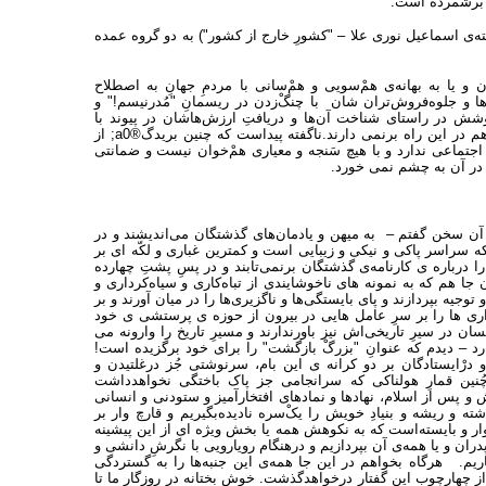
یز برشمرده است.
ته‌ی اسماعیل نوری علا – "کشورِ خارج از کشور") به دو گروه عمده
ن و یا به بهانه‌ی همْ‌سویی و همْ‌سانی با مردمِ جهانِ به اصطلاح
رها و جلوه‌فروش‌تران شان با چنگْ‌زدن در ریسمانِ "مُدرنیسم!" و
کوشش در راستای شناخت آن‌ها و دریافتِ ارزش‌هاشان در پیوند با
فرهنگ امروز و فردامان را بیهوده و نشانه ی واپسْ‌ماندگی می شمارند و گامی هم در این راه برنمی دارند.ناگفته پیداست که چنین بریدگ®a0; از
 اجتماعی ندارد و با هیچ سَنجه و معیاری همْ‌خوان نیست و ضمانتی
ی در آن به چشم نمی خورد.
ز آن سخن گفتم – به میهن و یادمان‌های گذشتگان می‌اندیشند و در
که سراسر پاکی و نیکی و زیبایی است و کمترین غباری و لکّه ای بر
درباره ی کارنامه‌ی گذشتگان برنمی‌تابند و در پسِ پشتِ چهارده
جا هم که به نمونه های ناخوشایندی از تباه‌کاری و سیاه‌کرداری و
ه بپردازند و پای بایستگی‌ها و ناگزیری‌ها را در میان آورند و بر
اری ها را بر سرِ عامل هایی در بیرون از حوزه ی پرستشی ی خود
 در سیرِ تاریخی‌اش نیز باورندارند و مسیرِ تاریخ را وارونه می
دارد – دیدم که عنوانِ "بزرگْ بازگشت" را برای خود برگزیده است!
رْایستادگان بر دو کرانه ی این بام، سرنوشتی جُز درغلتیدن و
 چُنین قمارِ هولناکی که سرانجامی جز پاک باختگی نخواهدداشت
 و پس از اسلام، نهادها و نمادهای افتخارآمیز و ستودنی و انسانی
شته و ریشه و بنیادِ خویش را یکْ‌سره نادیده‌بگیریم و قارچ وار بر
ار و بایسته‌است که به نکوهش همه یا بخش ویژه ای از این پیشینه
ن و یا همه‌ی آن بپردازیم و درهنگام رویارویی با نگرشِ دانشی و
نگاریم. هرگاه بخواهم در این جا همه‌ی این جنبه‌ها را به گستردگی
 از چهارچوب این گفتار درخواهدگذشت. خوش بختانه در روزگار ما تا