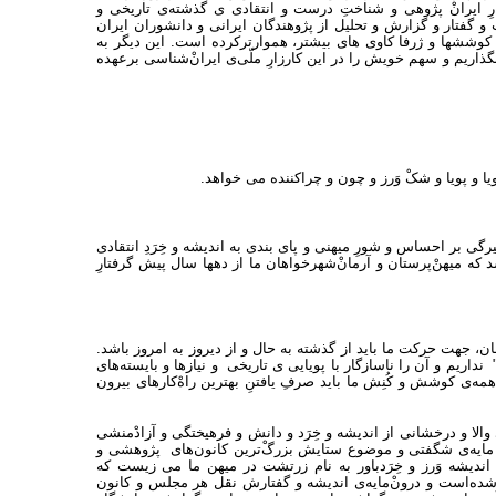
ارِ ایرانْ پژوهی و شناختِ درست و انتقادی ی گذشته‌ی تاریخی و
گفتار و گزارش و تحلیل از پژوهندگان ایرانی و دانشوران ایران
 کوششها و ژرفا کاوی های بیشتر، هموارترکرده است. این دیگر به
اریم و سهم خویش را در این کارزارِ ملّی‌ی ایرانْ‌شناسی برعهده
گی بر احساس و شورِ میهنی و پای بندی به اندیشه و خِرَدِ انتقادی
د که میهنْ‌پرستان و آرمانْ‌شهرخواهان ما از دهها سال پیش گرفتارِ
مان، جهت حرکت ما باید از گذشته به حال و از دیروز به امروز باشد.
اریم و آن را ناسازگار با پویایی ی تاریخی و نیازها و بایسته‌های
ه‌ی کوشش و کُنِش ما باید صرفِ یافتنِ بهترین راهْ‌کارهای بیرون
ای والا و درخشانی از اندیشه و خِرَد و دانش و فرهیختگی و آزادْمنشی
دی مایه‌ی شگفتی و موضوع ستایش بزرگ‌ْترین کانون‌های پژوهشی و
دیشه وَرز و خِرَدباور به نام زرتشت در میهن ما می زیست که
ه شده‌است و درونْ‌مایه‌ی اندیشه و گفتارش نقل هر مجلس و کانون