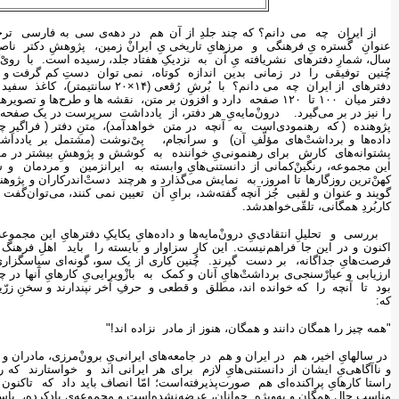
عنوانِ گُستره یِ فرهنگی و مرزهایِ تاریخی یِ ایرانْ زمین، پژوهشِ دکتر ن
سال، شمارِ دفترهای نشریافته یِ آن به نزدیکِ هفتاد جلد، رسیده است. با رویْ
چُنین توفیقی را در زمانی بدین اندازه کوتاه، نمی توان دستِ کم گرفت و جا
دفترهای از ایران چه می دانم؟ با بُرش
دفتر میان ١٠٠ تا ١٢٠ صفحه دارد و افزون بر متن، نقشه ها و طرح‌ها 
را نیز در بر می‌گیرد. درونْ‌مایه‌یِ هر دفتر، از یادداشت سرپرست در یک صفحه (ک
پژوهنده ( که رهنمودی‌است به آنچه در متن خواهدآمد)، متنِ دفتر ( فراگیرِ چن
داده‌ها و برداشت‌ْهای مؤلّفِ آن) و سرانجام، پیْ‌نوشت (مشتمل بر یادداشت‌ْه
پشتوانه‌های کارش برای رهنمونی‌یِ خواننده به کوشش و پژوهشِ بیشتر در موضو
این مجموعه، رنگینْ‌کمانی از دانستنی‌هایِ وابسته به ایرانزمین و مردمان و ساک
کهنْ‌ترین روزگارها تا امروز، به نمایش می‌گذارد و هرچند دستْ‌اندرکاران و پ
گویند و عنوان و لقبی جُز آنچه گفته‌شد، برایِ آن تعیین نمی کنند، می‌توان‌گفت 
کاربُردِ همگانی، تلقّی‌خواهدشد.
بررسی و تحلیلِ انتقادی‌یِ درونْ‌مایه‌ها و داده‌هایِ یکایکِ دفترهایِ این مجموعه‌ی
اکنون و در این جا فراهم‌نیست. این کارِ سزاوار و بایسته را باید اهلِ فرهنگ 
فرصت‌هایِ جداگانه، بر دست گیرند. چُنین کاری از یک سو، گونه‌ای سپاسگزاری
ارزیابی و عیارْسنجی‌ی برداشت‌ْهایِ آنان و کمک به بازْویرایی‌یِ کارهایِ آنها د
بود تا آنچه را که خوانده اند، مطلق و قطعی و حرفِ آخر نپندارند و سخنِ زرّینِ 
که:
"همه چیز را همگان دانند و همگان، هنوز از مادر نزاده اند!"
در سالهایِ اخیر، هم در ایران و هم در جامعه‌های ایرانی‌یِ برونْ‌مرزی، مادران و پد
و ناآگاهی‌یِ ایشان از دانستنی‌هایِ لازم برای هر ایرانی اند و خواستارند که ر
راستا کارهایِ پراکنده‌ای هم صورت‌پذیرفته‌است؛ امّا انصاف باید داد که تاکن
مناسبِ حالِ همگان و به‌ویژه جوانان، عرضه‌نشده‌است و مجموعه‌ی یادکرده، پا