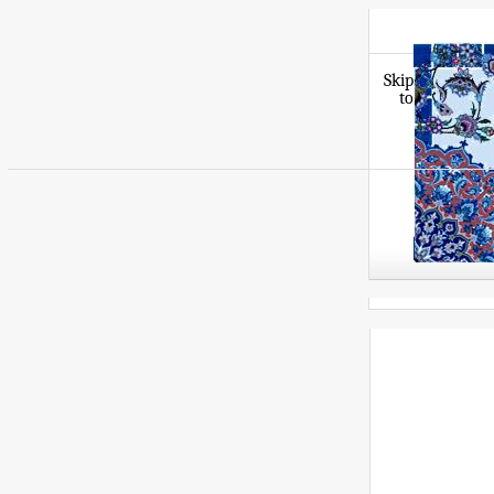
Skip
to