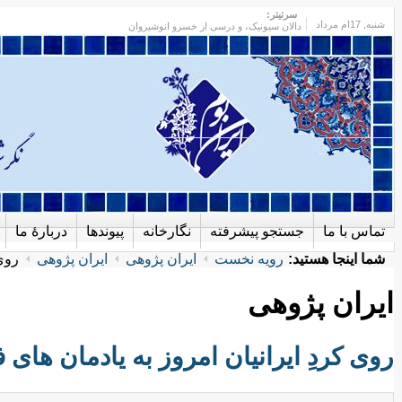
سرتیتر:
شنبه
, 17ام مرداد
دالان سیونیک، و درسی از خسرو انوشیروان
تماس با ما
جستجو پیشرفته
نگارخانه
پیوندها
دربارهٔ ما
شما اینجا هستید:
رویه نخست
ایران پژوهی
ایران پژوهی
روی 
ایران پژوهی
روی کردِ ایرانیان امروز به یادمان های