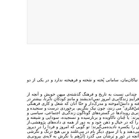
نیاکان‌مان، سامانی پُخته و سَخته و فرهیخته ندارد و در یکی از دو
یِ چندانی نسبت به تاریخ و فرهنگ گذشته‌ی میهن خویش و آنچه از
آیندِ زندگانی‌ی امروز نمی‌اندیشند و مانندِ کودکانِ نابُرنا، بیشتر در
 و دانشْ‌آموخته و مدرکْ‌دار و حتّا آنان که شغل و کاری فرهنگی
 "روشنْ‌فکری" می زنند، چون نیک بنگریم، برخوردی درست و سنجیده و
کنونی‌ی رویدادها در گستره‌های گوناگون زندگی‌ی اجتماعی، سیاسی و
ند: یا چُنان ناکاویده و برنارسیده و نسنجیده، سودایی و شیفته و
 را که در خیال و ذهن خود و به دور از همه ی داده‌های پژوهشی،از
را یکسره نادیده‌می‌گیرند؛ تو گویی که امروز و فردا را در دیروز
می‌دهند و یا از سویِ دیگرِ بام در می‌غلتند و بی هیچ درنگ و نگرشی
نچه در دَور و بَرشان می گذرد (آنْ‌هم با نگرش به لایه‌ی بیرونی‌ی