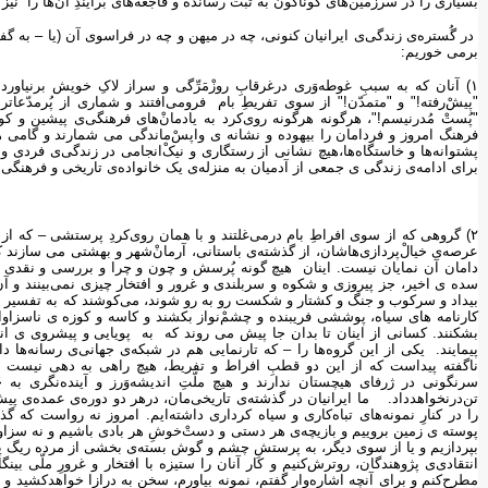
بسیاری را در سرزمین‌های گوناگون به ثبت رسانده و فاجعه‌های برآیندِ آن‌ها را ن
در گُستره‌ی زندگی‌ی ایرانیان کنونی، چه در میهن و چه در فراسوی آن (یا – به گف
برمی خوریم:
١) آنان که به سببِ غوطه‌وَری درغرقابِ روزْمَرِّگی و سراز لاکِ خویش برنیاورد
"پیشْ‌رفته!" و "متمدّن!" از سوی تفریطِ بام فرومی‌افتند و شماری از پُرمدّعات
"پُستْ مُدرنیسم!"، هرگونه هرگونه روی‌کرد به یادمانْ‌های فرهنگی‌ی پیشین و 
پشتوانه‌ها و خاستگاه‌ها،هیچ نشانی از رستگاری و نیکْ‌انجامی در زندگی‌ی فردی و
برای ادامه‌ی زندگی ی جمعی از آدمیان به منزله‌ی یک خانواده‌ی تاریخی و فرهنگ
٢) گروهی که از سوی افراطِ بام درمی‌غلتند و با همان روی‌کردِ پرستشی – که ا
عرصه‌ی خیالْ‌پردازی‌هاشان، از گذشته‌ی باستانی، آرمانْ‌شهر و بهشتی می سازند 
دامان آن نمایان نیست. اینان هیچ گونه پُرسش و چون و چرا و بررسی و نقدی را 
سده ی اخیر، جز پیروزی و شکوه و سربلندی و غرور و افتخار چیزی نمی‌بینند و آن 
بیداد و سرکوب و جنگ و کشتار و شکست رو به رو شوند، می‌کوشند که به تفسیر و توجی
کارنامه های سیاه، پوششی فریبنده و چشمْ‌نواز بکشند و کاسه و کوزه ی ناسزاو
بشکنند. کسانی از اینان تا بدان جا پیش می روند که به پویایی و پیشروی ی انسان
پیمایند. یکی از این گروه‌ها را – که تارنمایی هم در شبکه‌ی جهانی‌ی رسانه‌ها 
ناگفته پیداست که از این دو قطبِ افراط و تفریط، هیچ راهی به دهی نیست و د
سرنگونی در ژرفای هیچستان ندارند و هیچ ملّتِ اندیشه‌وَرز و آینده‌نگری به
تن‌درنخواهدداد. ما ایرانیان در گذشته‌ی تاریخی‌مان، درهر دو دوره‌ی عمده‌ی پیش
را در کنارِ نمونه‌های تباه‌کاری و سیاه کرداری داشته‌ایم. امروز نه رواست که گذ
پوسته ی زمین بروییم و بازیچه‌ی هر دستی و دستْ‌خوشِ هر بادی باشیم و نه سزاو
بپردازیم و یا از سوی دیگر، به پرستشِ چشم و گوش بسته‌ی بخشی از مرده ریگ پدرا
انتقادی‌ی پژوهندگان، روترش‌کنیم و کار آنان را ستیزه با افتخار و غرورِ ملّی بی
مطرح‌کنم و برای آنچه اشاره‌وار گفتم، نمونه بیاورم، سخن به درازا خواهدکشید و