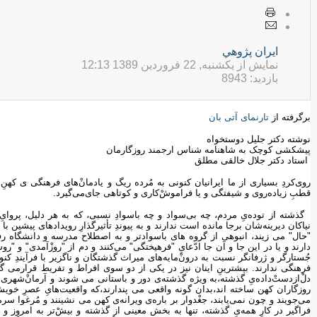
ايران پژوهي
نمایش از یکشنبه, 22 فروردين 1389 12:13
بازدید: 8943
برگرفته از
تارنمای آتی بان
نوشته دکتر جلیل دوستخواه
پیشکشی کوچک به شاهنامه شناس ارجمند روزگارمان
استاد دکتر جلال خالقی مطلق
روی‌کردِ بسیاری از ما ایرانیان کنونی به مُرده ریگ و یادمانْ‌های فرهنگی ی کهنِ 
قطبِ زیاده‌روی و شیفتگی و یا فراموشْ‌کاری و کوتاهی جای‌می‌گیرد.
گذشته از توده‌یِ مردم، چه بی‌سواد و چه با‌سوادِ نسبی، که به هر دلیل، پروا
نیاکان دیرینه‌شان برجا مانده است ندارند و به پیوندِ تأثیرگذارِ رویدادهای پیشین با فر
"حال" می زیند، انبوهی از گروه های باسوادتر و به اصطلاح مدرسه و دانشگاه رفته
دارند و یا در این جا و آن جا ادّعایِ "فرهیختگی" می‌کنند و دم از "روزْآمدی" و
جُستارگر و ژرفانگر نسبت به درونْ‌مایه‌های میراث گذشتگان و ناگزیر با فرآیندِ 
فرهنگی ندارند. بیشترینِ اینان نیز در یکی از دو سوی افراط و تفریط قرارمی گیر
دلْ‌ازدستْ‌داده‌یِ گذشته،به ویژه گذشته‌ی دور و باستانی می شوند و آرمانْ‌شهری
روزگاران کهن ساخته اند،بدان گونه واقعی می پندارند،که واقعیت‌هایِ عصرِ خویش 
می‌جویند و چون نمی‌یابند، جغْدوار بر باره‌ی ویرانه‌ی کهن می نشینند و مُرغوا سر
فراگیر در کارِ همه‌یِ گذشته، تنها به بخش معینی از گذشته و بیشْ‌تر به امروز و آ