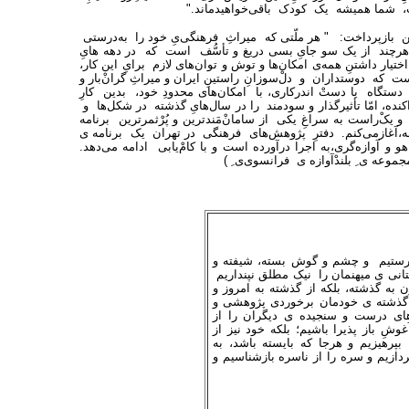
‌است، شما همیشه یک کودک باقی‌خواهیدماند."
ن بازپرداخت: " هر ملّتی که میراثِ فرهنگی‌یِ خود را به‌درستی
هرچند از یک سو جایِ بسی دریغ و تأسُّف است که در دهه هایِ
تیار داشتنِ همه‌ی امکان‌ها و توش و توان‌های لازم برایِ این کار،
 که دوستداران و دلْ‌سوزانِ راستینِ ایران و میراثِ گرانْ‌بار و
ستگاه یا دستْ اندرکاری، با امکان‌های محدودِ خود، بدین کارِ
ده، امّا تأثیرگذار و سودمند را در سال‌هایِ گذشته در شکل‌ها و
یکْ‌راست به سراغِ یکی از سامانْ‌مَندترین و پُرْثمرترین برنامه
کارانه،آغازمی‌کنم. دفترِ پژوهش‌های فرهنگی در تهران یک برنامه ی
اهو و آوازه‌گری،به اجرا درآورده است و با کامْ‌یابی ادامه می‌دهد.
موعه ی ِ بلندْآوازه ی فرانسوی‌ی ِ )
 نپرستیم و چشم و گوش بسته، شیفته و
انی ی میهنمان را نیک مطلق نپنداریم
ون به گذشته، بلکه از گذشته به امروز و
با گذشته ی خودمان برخوردی پژوهشی و
ادهای درست و سنجیده ی دیگران را از
شِ باز پذیرا باشیم؛ بلکه خود نیز از
پرهیزیم و هرجا که بایسته باشد، به
بپردازیم و سره را از ناسره بازشناسیم و