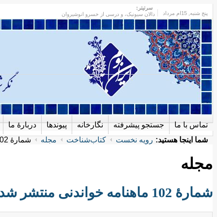
سرتیتر:
پنج شنبه
, 15ام مرداد
دالان سیونیک، و درسی از خسرو انوشیروان
تماس با ما
جستجو پیشرفته
نگارخانه
پیوندها
دربارهٔ ما
شما اینجا هستید:
رویه نخست
کتاب‌شناخت
مجله
شمارهٔ 102 ماهنامه خواندنی منتشر شد
مجله
شمارهٔ 102 ماهنامه خواندنی منتشر شد