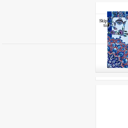
Skip
to