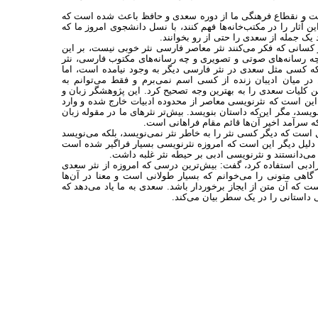
یست و نقطاع فرهنگی ما از دوره سعدی و حافظ باعث شده است که
آثار را در مکتب‌خانه‌ها فهم کنند، با نسل دانشجوی امروز ما که
د یک جمله از سعدی را حتی از رو بخوانند.
کسانی که فکر می‌کنند نثر معاصر فارسی نثر خوبی نیست، بر این
ن چه رسانه‌های صوتی و تصویری و چه رسانه‌های مکتوب فارسی، نثر
ه کسی مثل سعدی در نثر فارسی دیگر به وجود نیامده است، اما
 در میان ادیبان زنده از کسی اسم نمی‌برم و فقط می‌توانم به
ن کلیات سعدی را به بهترین وجه تصحیح کرد. این پژوهشگر زبان و
ن است که نثرنویسی معاصر از محدوده‌ ادبیات خارج شده و وارد
سد، مگر این‌که داستان بنویسد. بیش‌تر نثرهای ما در مقوله زبان
 سرآمد اخیر آن‌ها قائم مقام فراهانی است.
 است که دیگر کسی نثر را به خاطر نثر نمی‌نویسد، بلکه می‌نویسد
سند. دلیل دیگر این است که امروزه نثرنویسی بسیار فراگیر شده است
ی‌دانستند و نثرنویسی ادبی بر حیطه نثر غلبه داشت.
یرادبی استفاده کرد، گفت: بیش‌ترین درسی که امروزه از نثر سعدی
گاهی متونی را می‌خوانم که بسیار طولانی است و معنا در آن‌ها
 که آن متن از ایجاز برخوردار باشد. سعدی به ما یاد می‌دهد که
 داستانی را در یک سطر بیان می‌کند.