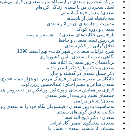
بزرگداشت روز سعدی در ایستگاه مترو سعدی برگزار می‌شود
استاد شجریان من با سعدی زندگی کرده‌ام
سعدی؛ معمار فرهنگ انسانی
سه پادشاه قبل از پادشاهی
مدیریت و جلوه‌های آن در آثار سعدی
سعدی و دوره کودکی
بازآفرینی حکایت‌های سعدی 2 - آهسته و پیوسته
فردریش نیچه، سعدی و حافظ
اخلاق‌گرایی در کلام سعدی
شرح غزلیات سعدی در شهر کتاب - نهم اسفند 1390
نگاهی به رساله سعدی - آیین کشورداری
برنامه‌های «روز سعدی» اعلام شد
سعدی و حبّ وطن؛ دکتر اصغر دادبه
ذکر جمیل سعدی در گذشته و حال
جایگاه بی نظیر سعدی در فرهنگ مردم - دو هزار جمله «شیخ»
سعدی‌ شاعر و معلم‌ اخلاق؛ عبدالحسین‌ زرین‌کوب‌
کزازی در همایش سعدی و پوشکین: پوشکین در ادب روس هم
جنبه‌های تعلیم و تربیت از نظر سعدی
سعدی؛ شاعر مردمی
به‌مناسبت یادروز سعدی - فیلسوفان نگاه خود را به سعدی روا
حکایت‌ تناقض‌ گویی‌های‌ سعدی‌
سعدی - دکتر ذبیح الله صفا
سعدی، سخنگوی ضمیر آگاه ایرانی
بوستان، آرمانشهر سعدى - بخش اول