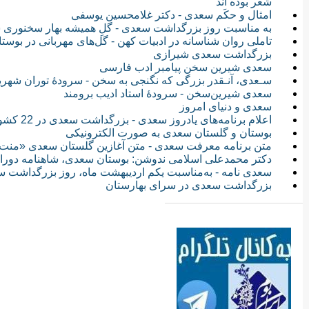
شعر بوده اند
امثال و حكَم سعدی - دکتر غلامحسین یوسفی
به مناسبت روز بزرگداشت سعدی - گلِ همیشه بهار سخنوری
تاملی روان شناسانه در ادبیات کهن - گل‌های مهربانی در بوس
بزرگداشت سعدی شیرازی
سعدی شیرین سخن پیامبر ادب فارسی
سـعدی، آنـقدر بزرگی که نگنجی به سخن - سرودهٔ توران شهری
سعدی شیرین‌سخن - سرودهٔ استاد ادیب برومند
سعدی و دنیای امروز
اعلام برنامه‌های یادروز سعدی - بزرگداشت سعدی در 22 کشور
بوستان و گلستان سعدی به صورت الکترونیکی
متن برنامه معرفت سعدی - متن آغازین گلستان سعدی «منت 
دکتر محمدعلی اسلامی ندوشن: بوستان سعدی، شاهنامه دور
سعدی نامه - به‌مناسبت یکم اردیبهشت ماه، روز بزرگداشت
بزرگداشت سعدی در سرای بهارستان