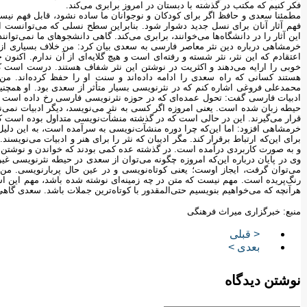
فکر کنیم که مکتب در گذشته با دبستان در امروز برابری می‌کند.
مطمئنا سعدی و حافظ اگر برای کودکان و نوجوانان ما ساده نشود، قابل فهم ن
فهم آثار آنان برای نسل جدید دشوار شود. بنابراین سطح نسلی که می‌توانست این 
این آثار را در دانشگاه‌ها می‌خوانند، برابری می‌کند. گاهی دانشجوهای ما نمی‌توانن
خرمشاهی درباره دین نثر معاصر فارسی به سعدی بیان کرد: من خلاف بسیاری از 
اعتقادم که این نثر، نثر شسته و رفته‌ای است و هیچ گلایه‌ای از آن ندارم. اکنو
خوبی را ارایه می‌دهند و اکثریت در نوشتن این نثر شفاف هستند. درست است ک
هستند کسانی که راه سعدی را ادامه داده‌اند و سنت او را حفظ کرده‌اند. من
محمدعلی فروغی اشاره کنم که در نثرنویسی بسیار متأثر از سعدی بود. او همچنی
ادبیات فارسی گفت: تحول عمده‌ای که در حوزه نثرنویسی فارسی رخ داده است ای
حیطه زبان شده است. یعنی امروزه اگر کسی به نثر می‌نویسد، دیگر ادبیات نمی‌نوی
قرار می‌گیرند. این در حالی است که در گذشته منشآت‌نویسی متداول بوده است که
خرمشاهی افزود: اما این‌که چرا دوره منشآت‌نویسی به سرآمده است، به این دلیل
برای این‌که ارتباط برقرار کند. مگر ادیبان که نثر را برای هنر و ادبیات می‌نوی
و به صورت کاربردی درآمده است. در گذشته عده‌ کمی بودند که خواندن و نوشتن م
وی در پایان درباره این‌که امروزه چگونه می‌توان از سعدی در حیطه نثرنویسی غ
می‌توان گرفت، ایجاز اوست؛ یعنی کوتاه‌نویسی و در عین حال پربارنویسی. من 
رنگ‌پریده است. مهم نیست که متن در چه زمینه‌ای نوشته شده باشد، مهم این است
هرآنچه که می‌خواهیم بنویسیم حتی‌المقدور با کوتاه‌ترین جملات باشد. سعدی گاهی
منبع: خبرگزاری میراث فرهنگی
< قبلی
بعدی >
نوشتن دیدگاه