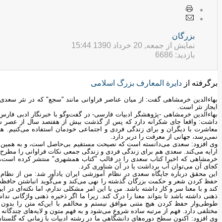
بزرگان
نمایش از جمعه, 20 خرداد 1390 15:44
بازدید: 6686
برگرفته از
دایرة المعارف بزرگ اسلامی
بهاءالدین خرمشاهی گفت: از میان عناصر فراوانی مانند "سجع" که در نثر سعد
ایجاز نثر است.
بهاءالدین خرمشاهی -پژوهشگر ادبیات فارسی- در گفت‌وگو با خبرنگار ادبی فار
داشت: واقعا جای شکرانه دارد که پس از گذشت بیش از هفتصد سال از عصر سعد
معاشرت با دیگران و برای زندگی فردی و اجتماعی خودمان استفاده می‌کنیم. ه
نمی‌رسد، جهانی از معرفت را دربر دارد.
وی افزود: سعدی می‌دانسته است که نصیحت مستقیم بی‌حاصل است، و به همین خاط
ارایه می‌کند. سعدی هم برای زندگی فردی و زندگی جمعی نکات فراوانی را مطرح
خرمشاهی که اخیرا کتاب سعدی را در قالب "کتاب همشهری" منتشر کرده است، اد
کجای آن می‌توان آب برداشت یا در آن شناوری کرد.
این محقق درباره جایگاه سعدی در نظام آموزشی ایران یادآور شد: من از نظام 
حفظ کردن شعر و حکمت بزرگان گذشته را نهی می‌کند و می‌گوید انباشتن حافظه بی
کند و با معنا سر و کار داشته باشد. من با این امر مشکلی ندارم، اما نکته‌‌ای در
ذهنی داشته باشد تا بتواند معنا را درک کند. زیرا ما اگر ذخیره ذهنی واژگانی‌ ندا
طوطی‌وار حفظ کردن هیچ متنی موافق نیستم و مخالفم با این‌که متن را بدون ا
مختلفی دارد. فهم از مرتبه ساده شروع می‌شود و به فهم متون و لایه‌های چندگانه 
وی افزود: اکنون سطح دوره‌های دانشگاهی ما در رشته ادبیات با زمانی که گلستان