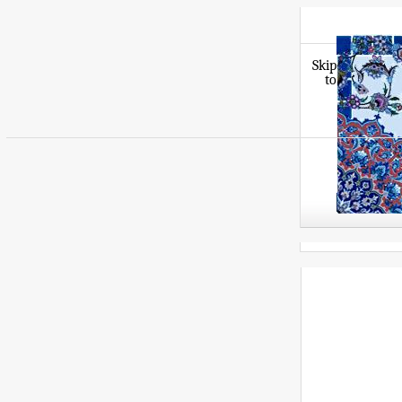
Skip
to