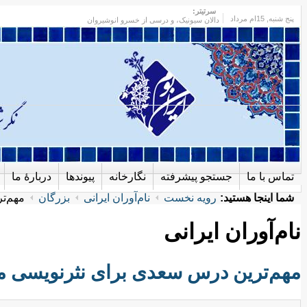
سرتیتر:
پنج شنبه
, 15ام مرداد
دالان سیونیک، و درسی از خسرو انوشیروان
تماس با ما
جستجو پیشرفته
نگارخانه
پیوندها
دربارهٔ ما
شما اینجا هستید:
رویه نخست
نام‌آوران ایرانی
بزرگان
مهم‌ت
نام‌آوران ایرانی
مهم‌ترین درس سعدی برای نثرنویسی م