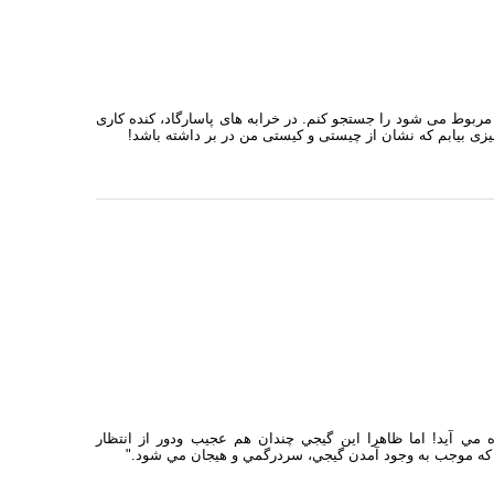
مربوط می شود را جستجو کنم. در خرابه های پاسارگاد، کنده کاری
زی بیابم که نشان از چیستی و کیستی من در بر داشته باشد!
مي آيد! اما ظاهرا اين گيجي چندان هم عجيب ودور از انتظار
گ كه موجب به وجود آمدن گيجي، سردرگمي و هيجان مي شود."