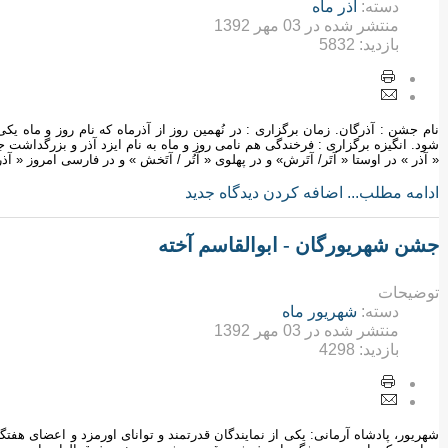
دسته:
آذر ماه
منتشر شده در
03 مهر 1392
بازدید:
5832
نام جشن : آذرگان. زمان برگزاری : در نُهمین روز از آذرماه که نام روز و ماه ی
شود. انگیزه برگزاری : فرخندگی هم نامی روز و ماه به نام ایزد آذر و بزرگداشت جای
« آذر » در اوستا « آتَر/ آتَرش» و در پهلوی « آتُر / آتَخش » و در فارسی امروز « آ
ادامه مطلب...
اضافه کردن دیدگاه جدید
جشن شهریورگان - ابوالقاسم آخته
توضیحات
دسته:
شهریور ماه
منتشر شده در
03 مهر 1392
بازدید:
4298
شهریور، پادشاه آرمانی: یکی از نمایندگان قدرتمند و توانای اورمزد و اعضای هف