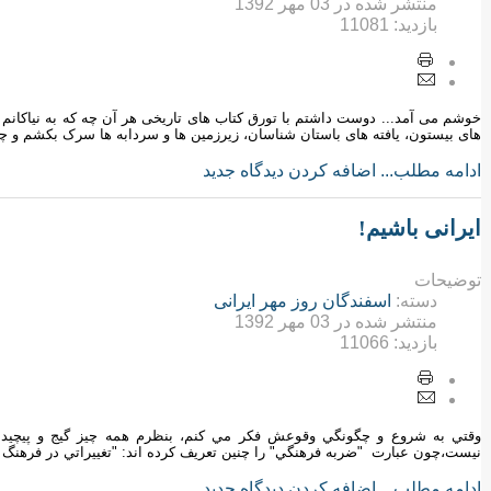
منتشر شده در
03 مهر 1392
بازدید:
11081
خوشم می آمد... دوست داشتم با تورق کتاب های تاریخی هر آن چه که به نیاکانم 
های بیستون، یافته های باستان شناسان، زیرزمین ها و سردابه ها سرک بکشم و چی
ادامه مطلب...
اضافه کردن دیدگاه جدید
ایرانی باشیم!
توضیحات
دسته:
اسفندگان روز مهر ایرانی
منتشر شده در
03 مهر 1392
بازدید:
11066
وقتي به شروع و چگونگي وقوعش فكر مي كنم، بنظرم همه چيز گيج و پيچيده 
نيست،چون عبارت "ضربه فرهنگي" را چنين تعريف كرده اند: "تغييراتي در فرهن
ادامه مطلب...
اضافه کردن دیدگاه جدید