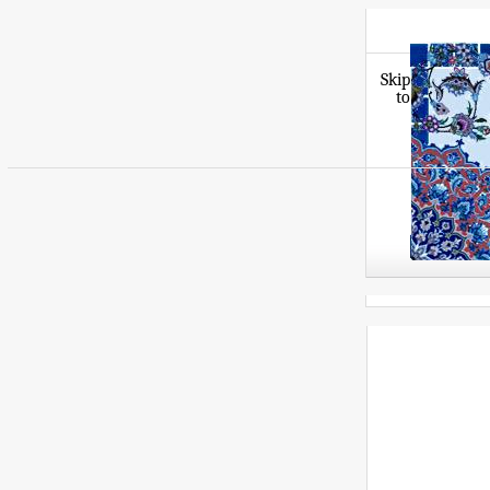
Skip
to