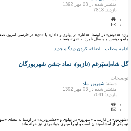
منتشر شده در
03 مهر 1392
بازدید:
7818
ماه و دهمین ماه سال نامزد به «دی» هستند.
ادامه مطلب...
اضافه کردن دیدگاه جدید
گل شاه‌اِسپَرغم (نازبو)، نماد جشن شهریورگان
توضیحات
دسته:
شهریور ماه
منتشر شده در
03 مهر 1392
بازدید:
7041
«شهریور» در فارسی، «شهرور» در پهلوی و «خشترویریه» در اوستا به معنای «شهریا
نو، یکی از امشاسپندان است و او را مینوی جوانمردی نیز خوانده‌اند.