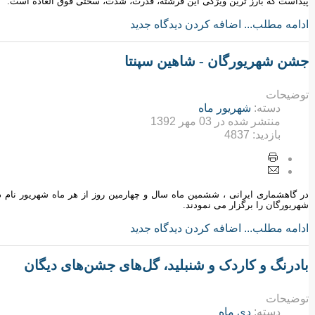
پیداست که بارز ترین ویژگی این فرشته، قدرت، شدت، سختی فوق العاده است.
ادامه مطلب...
اضافه کردن دیدگاه جدید
جشن شهریورگان - شاهین سپنتا
توضیحات
دسته:
شهریور ماه
منتشر شده در
03 مهر 1392
بازدید:
4837
در گاهشماری ایرانی ، ششمین ماه سال و چهارمین روز از هر ماه شهریور نام دا
شهریورگان را برگزار می نمودند.
ادامه مطلب...
اضافه کردن دیدگاه جدید
بادرنگ و کاردک و شنبلید، گل‌های جشن‌های دیگان
توضیحات
دسته:
دی ماه