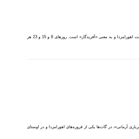
واژه «ددوش» در اوستا، «داتار» در پهلوی و دادار» یا «دی» در فارسی امروز، صفت اهورامزدا و به معنی «آفریدگار» است. روزهای 8 و 15 و 23 هر
ری آرمانی»، در گات‌ها یکی از فروزه‌های اهورامزدا و در اوستای