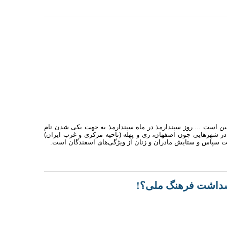
زمین است ... روز سپندارمذ در ماه سپندارمذ به جهت یکی شدن نام
 در شهرهایی چون اصفهان، ری و پهله (ناحیه مرکزی و غرب ایران)
است سپاس و ستایش مادران و زنان از ویژگی‌های اسفندگان است.
پاسداشت فرهنگ ملی؟!