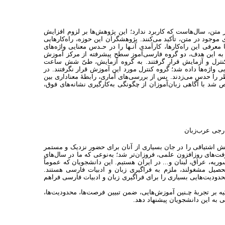
متن، سال‌هاست که کاربرد ندارد؛ این پژوهش‌ها بر لزوم افزایش
ی موجود در متن، تأکید می‌کنند. پژوهشگران این حوزه، راه‌کارهایی
معرفی این راه‌کارها، کارآمدی آنـها را در حـدس معنایی واژه‌های
یل به این هدف، دو گروه فارسی‌آموز سطح پیشرفته از مرکز آموزش
 کنترل و آزمایش قرار گرفتند. به گروه آزمایش، طیّ شش ساعت
ی واژه‌ها داده شد؛ گروه کنترل مورد این آموزش قرار نگرفتند. در
 نظر را حدس می‌زدند. پس از بررسی‌های آماری، رابطۀ معناداری بین
د با آگاهی زبان‌آموزان از چگونگی به‌کارگیری نشانه‌های فوق،
ارجی عرب‌زبان
 به روی جهانیان گشود و آتش اشتیاقی را در جان بسیاری از آنان برای حضور نزدیک و مستمر
های روز‌افزون علمی، فروزان‌تر شد؛ به‌نوعی که ما در سال‌های
ه، عراق، لبنان و... در ایران هستیم. این دانشجویان که عموماً
تحصیل مشغولند، ملزم به فراگیری زبان و ادبیات فارسی هستند.
حدودیت‌هایی بسیاری را برای فراگیری زبان و ادبیات فارسی فراهم
کیه بر تجربۀ چـنین آموزش‌هایی، ضمن تبیین فرصت‌ها، محدودیت‌ها،
ی به این دانشجویان پیشنهاد دهد.