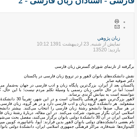
فارسی - استادان زبان فارسی - 2
زبان پژوهي
نمایش از شنبه, 23 ارديبهشت 1391 10:12
بازدید: 13520
برگرفته از تارنمای شورای گسترش زبان فارسی
نقش دانشکده‌‌های بانوان لاهور و در ترویج زبان فارسی در پاکستان
دکتر صوفیه صابر
پاکستان بعد از ایران، بزرگ‌ترین پایگاه زبان و ادب فارسی در جهان به‌شمار می‌
است؛ اما در حال حاضر، زبان رسمی یا وسیلۀ تکلم مردم نیست؛ با این حال، 
نتوانسته است به بنیانش گزندی برساند.
لاهور بزرگ‌ترین ش
مشغولند. هر دانشکده گروه زبان و ادب فارسی دارد و در هر گروه، زبان فارسی
در هر سال، صدها دانشجو رشتۀ زبان فارسی را انتخاب می‌کنند. بیشتر دانشج
اسلامی ایران بگزار می‌شود، شرکت می‌کنند. در این مقاله، دربارۀ رشتۀ زبان 
اسلامی ایران در آن 30 دانشکدۀ دولتی بانوان برگزار می‌کنند، مفصل بحث می‌شود.
نام‌ بعضی دانشکده‌های دولتی بانوان لاهور بدین قرارند: اپوا، باغبانپوره، کویین میری
کلیدواژه‌ها: شبه‌قاره، مراکز فرهنگی جمهوری اسلامی ایران، دانشکدۀ دولتی بانوا