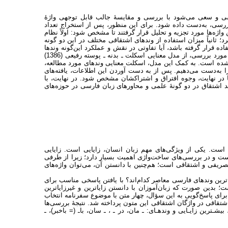
ررسی و سعی می‌شود با بررسی و مقایسۀ جالب قابل توجهی واژۀ
ررسی، به‌دست داده شود. برای این منظور، پس از استخراج تعداد
اژه‌ها مورد تجزیه و تحلیل قرار گرفتند تا مشخص شود: اولاً نظام
؛ ثانیاً میزان استفاده از وندهای اشتقاقی مختلف در این دو گونه
ده قرار گرفته باشد، آیا تفاوتی در نقش و عملکرد این‌گونه وندها
وجود دارد یا خیر. در تعیین چگونگی عملکرد وندهای به‌کار‌رفته در واژه‌های مشتق مورد بررسی، از مدل معنایی اسکلت ـ بدنه ـ پوسته رفیعی (1386)
فتۀ اسکلت ـ بدنه معنایی لیبر (2004) بوده، استفاده شده است. به کمک این مدل، اسکلت معنایی وندهای مورد مطالعه،
را به‌دست می‌دهیم. پس از به دست آوردن این اطلاعات، یافته‌های
 در نهایت، وجوه افتراق و اشتراکشان مشخص شود. در نهایت، با
ند اشتقاق در دو گونۀ علمی و محاورهای زبان فارسی در حوزه‌های
است. یکی از ویژگی‌های مهم زبان انسان، زایایی است. زایایی
 است و در بررسی‌های ساخت‌واژی اهمیت بسیار دارد؛ زیرا از طرفی
تصریفی و اشتقاقی است؛ هم‌چنین با دانستن آن، می‌توان واژه‌های
اترین وندهای فارسی معاصر کدام‌اند؟ با یافتن پاسخی مناسب برای
 بدین صورت که زبان‌آموزان با دانستن زایاترین و غیرزایاترین
 برای پاسخ‌گویی به این سؤال، چهار متن با موضوع سفرنامه انتخاب
ندهای اشتقاقی در واژگان اشتقاقی این متون پرداخته شد. نتیجۀ بررسی‌ها
ـترین زایـایی و وندهـای: ـ مان، در ـ ، ـ سان، باـ (= باخبر)، ـ