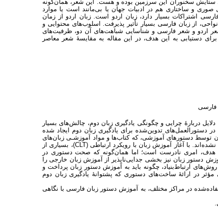
د ستایش سخنوران این سرزمین بوده و هست. این شعر، همان‌گونه
 صوری و ساختاری هم در ادبیات جهان یا بی‌مانند است یا موارد
فارسی اشتراکات بسیار دارد، زبان اردو است. زبان اردو از زمان
ی، از زبان فارسی بسیار تأثیر پذیرفت. اسلوب‌های محتوایی و
سۀ شعر اردو و شعر فارسی و شناسایی شباهت‌های آن دو، ظرفیت‌های
برای دستیابی به این هدف، در این مقاله به مقایسۀ شعر معاصر
 فارسی
دلایل دربارۀ چرایی و چگونگی یادگیری زبان دوم، چالش‌های بسیار
 در دستورالعمل‌های تدوین‌شده برای یادگیری زبان دوم ایجاد شده
ن توسط دستورهای آموزشی، که کتاب‌ها و مواد آموزشـی زبان‌های
خارجی امروزی را تحت پوشش قرار می‌دهد، به شیوه‌ای مناسب طراحی و تدوین نشده‌اند. با آغاز آموزش زبان با رویکرد ارتباطی (CLT)، بسیاری از
یک هدف، امری نادرست است؛ اما همان‌گونه که صحت دستوری در
وزش دستور زبان نیز بخشی جدایی‌ناپذیر از آموزش زبان خارجی را
ش‌های ارتباط‌بنیاد، چگونه باید به آموزش دستور زبان پرداخت و
 مؤثر در ارائۀ ساخت‌های دستوری که پشتوانۀ یادگیری زبان دوم
فاده‌‌شده در مراکز مختلف، به آموزش دستور زبان فارسی با نگاهی
.