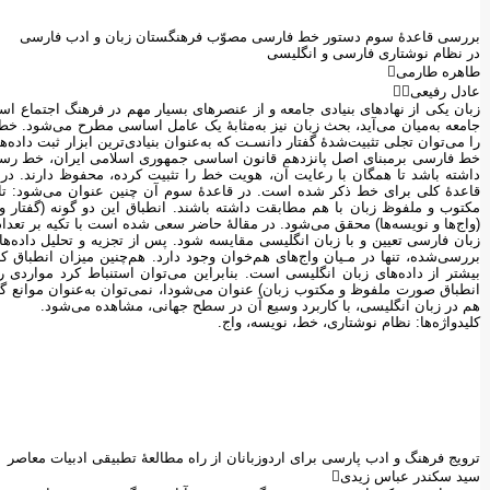
بررسی قاعدۀ سوم دستور خط فارسی مصوّب فرهنگستان زبان و ادب فارسی
در نظام نوشتاری فارسی و انگلیسی
طاهره طارمی
عادل رفیعی
زبان یکی از نهاد‌های بنیادی جامعه و از عنصرهای بسیار مهم در فرهنگ اجتما
جامعه به‌میان می‌آید، بحث زبان نیز به‌مثابۀ یک عامل اساسی مطرح می‌شود. خط
را می‌توان تجلی تثبیت‌شدۀ گفتار دانسـت که به‌عنوان بنیادی‌ترین ابزار ثبت داده‌
خط فارسی برمبنای اصل پانزدهم قانون اساسی جمهوری اسلامی ایران، خط رسمی
داشته باشد تا همگان با رعایت آن‌، هویت خط را تثبیت کرده، محفوظ دارند.
قاعدۀ کلی برای خط ذکر شده است. در قاعدۀ سوم آن چنین عنوان می‌شود: 
مکتوب و ملفوظ زبان با هم مطابقت داشته باشند. انطباق این دو گونه (گفتار و
(واج‌ها و نویسه‌ها) محقق می‌شود. در مقالۀ حاضر سعی شده است با تکیه بر تعداد
زبان فارسی تعیین و با زبان انگلیسی مقایسه شود. پس از تجزیه و تحلیل داده‌ه
بیشتر از داده‌های زبان انگلیسی است. بنابراین می‌توان استنباط کرد مواردی
انطباق صورت ملفوظ و مکتوب زبان) عنوان می‌شودا، نمی‌توان به‌عنوان موانع 
هم در زبان انگلیسی، با کاربرد وسیع آن در سطح جهانی، مشاهده می‌شود.
کلیدواژه‌ها: نظام نوشتاری، خط، نویسه، واج.
ترویج فرهنگ و ادب پارسی برای اردوزبانان از راه مطالعۀ تطبیقی ادبیات معاصر
سید سکندر عباس زیدی