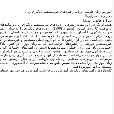
آموزش زبان فارسی برپایۀ راهبردهای غیرمستقیم یادگیری زبان
دکتر رضا صحرایی
شراره خالقی‌زاده
هدف از نگارش این مقاله، معرفی راه‌بردهای غیرمستقیم یادگیری زبان و پیامد
با ماهیت کاربردی است. آکسفورد (1990)، راه‌بردهای 
فـرآیند یادگیری را آسـان‌تر، سـریع‌تـر، لـذت‌بخش‌ترو مؤثرتر کرده، انتقال یادگی
پژوهشگران تاکنون چندین طبقه‌بندی مختلف به‌دست داده‌اند. آکسفورد، سیستمی از 
طبقه‌بندی است که در آن، راهبردها به دو گروه اصلی مستقیم و غیرمستقیم 
غیرمستقیم عبارتند از: راهبردهای فراشناختی که به زبان‌آموزان در کنترل یا
احساسی زبان‌آموزان (از جمله اعتمادبه‌نفس) است، و راهبردهای اجتماعی که به 
دربارۀ یادگیری چهار مهارت خواندن، نوشتن، صحبت کردن، و شنیدن، هر کدام از راه
از این چهار مهارت می‌انجامد. استفاده از این راهبردها در یادگیری زبان فارسی 
می‌توانند به روش‌های مختلفی ازجمله پرسش‌نامه (برای مثال پرسش‌نامۀ را
زبان‌آموزانشان را کشف کنند؛ سپس طبق مدل هشت‌مرحله‌ای آکسفورد، آن‌دسته از ر
نیستند، به آنها آموزش دهند.
کلیدواژه‌ها: راهبردهای یادگیری، آموزش زبان فارسی، آموزش راهبردی، مهارت‌های 