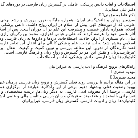
اصطلاحات و لغات دانش پزشکی، عاملی در گسترش زبان فارسی در دوره‌های گذش
دکتر علی صفایی
دکتر فاطمه مؤمنی
سرزمین پهناور و دانش‌گستر ایران، همواره جایگاه ظهور، پرورش و رشد برخی 
علومی که از دوره‌های کهن پیش از اسلام در ایران رواج داشته، دانش پزشکی ا
اسلام، همواره یادآور عظمت و پیشرفت این علم در آن دوران است. پس از اسلام 
آثار علمی خود را عرضه کردند که علی‌بن‌عباس اهوازی، محمد بن زکریای رازی و اب
میان، نام بسیاری از ابزار، حالات، اصطلاحات، دردها و داروها به زبان فارسی 
اسلامی منتشر شد؛ به این ترتیب، علم پزشکی کانالی برای انتقال این تعابیر فار
قصد نگارند‌گان از تدوین این مقاله، بررسی و تبیین کمیت و کیفیت انتقال ا
غیرفارسی‌زبان و نقش این امر در گسترش و رواج زبان و فرهنگ فارسی است.
کلیدواژه‌ها: زبان فارسی، دانش پزشکی، لغات و اصطلاحات.
راه‌کارهای ترویج فرهنگ و ادب پارسی به غیرایرانیان
مهدیه صفری
مجید نصیری
در این مقاله برآنیم تا بررسی روند فعلی گسترش و ترویج زبان فارسی درمیان غیرای
بهبود وضعیت فعلی پیشنهاد دهیم. برخی از این راه‌کارها عبارتند از: برگزاری 
فارسی، ترجمۀ آثار معروف ادبی فارسی به دیگر زبان‌ها، تربیت متخصصان و 
غیرایرانی بااستعداد و علاقه‌مند به فرهنگ و زبان پارسی و تأمین مالی و علمی ایشا
کلیدواژه‌ها: زبان و ادبیات فارسی، گسترش زبان فارسی، غیرایرانیان.