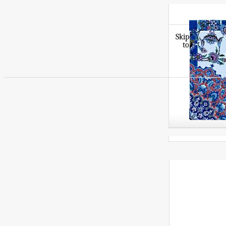
Skip
to