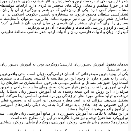
شعر فارسی، یکی از برجسته‌ترین و گسترده‌ترین آثار فرهنگ بشری، همواره مور
که در حوزۀ مفاهیم و معانی ویژگی‌های منحصر به فردی دارد، ازلحاظ مؤلفه‌های
مشابه بسیار کمی دارد. یکی از زبان‌هایی که در شعر و ویژگی‌های آن با زبان 
لشکرکشی سلطان محمود غزنوی به شبه‌قاره و تأسیس حکومت اسلامی در آن نواح
ساختاری شعر اردو نیز از این تأثیر بی‌بهره نماند. بنابراین، می‌توان با مقای
بسیاری را برای گسترش بیشتر زبان فارسی در میان اردوزبانان شناسایی کرد؛ 
فارسی و اردو و بررسی شباهت‌ها و تفاوت‌های آن دو می‌پردازیم.
کلیدواژه‌: زبان و ادبیات فارسی، زبان و ادبیات اردو، شعر معاصر، مطالعۀ تطبیقی.
بعدهای مغفول آموزش دستور زبان فارسی؛ رویکردی نوین به آموزش دستور زبان
زهرا عباسی
یکی از پیچیده‌ترین موضوعاتی که انسان فرامی‌گیرد، زبان است. حتی واقعی‌ترین 
زیادی را به همراه دارد. با وجود این، در مقایسه با گذشته، پیچیدگی‌های بیشتری
است؛ زیرا هنوز هم مسائل و عـناصر مهمـی هـم‌چون سـاده‌سازی ساختارهای زبا
طرفداران این روش به این نتیجه رسیده‌اند که آموزش دستور زبان به‌مثابۀ 
دریافت و تولید معانی مورد نظر در زندگی روزمره نقشی اساسی ایفا می‌کند، آم
تشکیل می‌دهد. سؤالی که در اینجا مطرح می‌شود این است که در وضعیت فعلیِ رو
در این خصوص به چه ابعادی باید توجه کرد؛ به‌عبارت دیگر، راهبردهای آموزشی
زبان‌آموز واقع می‌شوند، کدام‌ها هستند.
در این مقاله، با نگاهی به آموزش دستور زبان در منابع آموزشـی زبان فارسی است
نو (رویکرد شناختی) توجه و نیز تجربۀ نگارنده در این باره مطرح شده است.
کلیدواژه‌ها: دستور زبان فارسی، رویکرد آموزشی، رویکرد ارتباطی، رویکرد شناختی