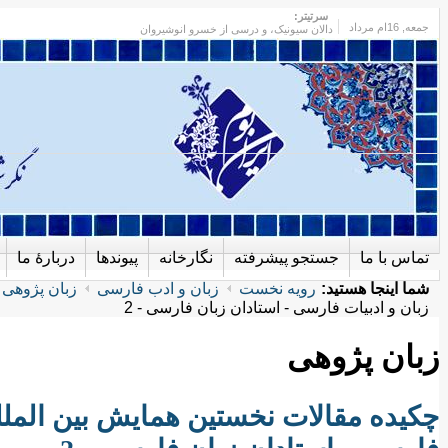
سرتیتر:
جمعه
, 16ام مرداد
دالان سیونیک، و درسی از خسرو انوشیروان
تماس با ما
جستجو پیشرفته
نگارخانه
پیوندها
دربارهٔ ما
شما اینجا هستید:
رویه نخست
زبان و ادب فارسی
زبان پژوهی
زبان و ادبیات فارسی - استادان زبان فارسی - 2
زبان پژوهی
چکیده مقالات نخستین همایش بین المل