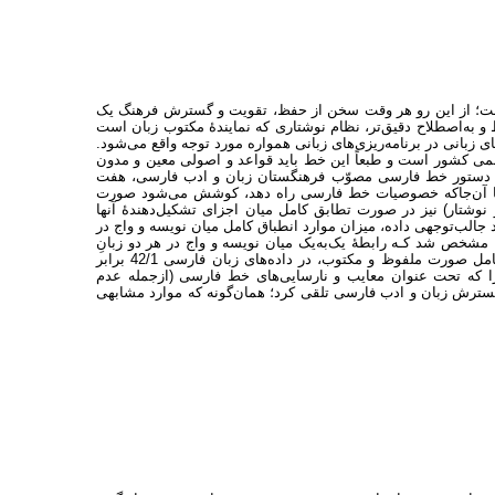
ع است؛ از این رو هر وقت سخن از حفظ، تقویت و گسترش فرهنگ یک
 و به‌اصطلاح دقیق‌تر، نظام نوشتاری که نمایندۀ مکتوب زبان است
های زبانی در برنامه‌ریزی‌های زبانی همواره مورد توجه واقع می‌شود.
 کشور است و طبعاً این خط باید قواعد و اصولی معین و مدون
 در دستور خط فارسی مصوّب فرهنگستان زبان و ادب فارسی، هفت
تا آن‌جاکه خصوصیات خط فارسی راه دهد، کوشش می‌شود صورت
 نوشتار) نیز در صورت تطابق کامل میان اجزای تشکیل‌دهندۀ آنها
 جالب‌توجهی داده، میزان موارد انطباق کامل میان نویسه و واج در
ا مشخص شد کـه رابطۀ یک‌به‌یک میان نویسه و واج در هر دو زبانِ
بررسی‌شده، تنها در مـیان واج‌های هم‌خوان وجود دارد. هم‌چنین میزان انطباق کامل صورت ملفوظ و مکتوب، در داده‌های زبان فارسی 42/1 برابر
 را که تحت عنوان معایب و نارسایی‌های خط فارسی (ازجمله عدم
گسترش زبان و ادب فارسی تلقی کرد؛ همان‌گونه که موارد مشابهی