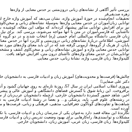
بررسی تأثیر آگاهی از نشانه‌های زبانی درون‌متنی بر حدس معنایی از واژه‌ها
زهره صدیقی‌فر
تحقیقات انجام‌شده در حوزۀ آموزش واژه، نشان می‌دهد که آموزش واژه خارج از 
توانایی زبان‌آموزان در حدس معنایی واژه‌ها به‌وسیلۀ نشانه‌های زبانی و سخن‌کاو
نیز برای افزایش توانایی مذکور پیشنهاد کرده‌اند که مؤلف این مقاله، کوشیده با 
ناآشنا‌یی که فارسی‌آموزان در متن با آنها مواجه می‌شوند، بررسی کند. برای ن
زبان فارسی دانشگاه بین‌المللی امام خمینی (ره) انتخاب شدند و در دو گروه
آموزشی، اطلاعاتی دربارۀ نشانه‌های زبانی درون‌متنی و کاربرد آنها در حدس معنای
پایان، از هریک از گرو‌ه‌ها، آزمونی گرفته شد که در آن باید معنای واژه‌های مورد
توانایی حدس معنایی واژه و آموزش نشانه‌های زبانی و سخن‌کاوی کشف و مشخص ش
توانایی‌شان در حدس معنای واژه‌های ناآشنا‌ی درون متن، افزایش خواهد یافت.
کلیدواژه‌ها: زبان فارسی، واژه، نشانۀ زبانی، حدس‌ معنایی.
چالش‌ها (فرصت‌ها و محدویت‌های) آموزش زبان و ادبیات فارسی به دانشجویان خ
دکتر علی صفایی
پیروزی انقلاب اسلامی ایران در سال 57، روزنۀ تازه‌ای
برافروخت. این زبانۀ شوق با گسترش فضاهای دانشگاهی و آموزش عالی و پیشرفت‌
اخیر، شاهد حضور گستردۀ دانشجویان خارجی، ازجمله دانشجویان عرب‌زبان از سوری
در رشته‌های علوم فنی، پایه، پزشکی و... و بعضاً در رشتۀ ادبیات فارسی به 
شباهت‌ها و تفاوت‌های گوناگون جغرافیایی، مذهبی، فرهنگی و زبانی، فرصت‌ها و م
آورده است.
نگارندۀ این مقاله قصد دارد به‌عنوان یکی از مدرسان زبان و ادبیات فارسی، با ت
مشکلات و توانمندی‌ها، راه‌کارهایی برای بهبود وضعیت تدریس زبان و ادبیات فارس
کلیدواژه‌ها: زبان فارسی، زبان عربی، آموزش زبان، دانشجویان خارجی.