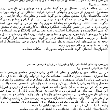
بررسی و مقایسۀ فرایند اشتقاق در دو گونۀ علمی و محاوره‌ای زبان فارسی
مجید عباسی
در این مقاله، فرایند اشتقاق در دو گونۀ علمی و محاوره‌ای زبان فار‌سی ب
مستخرج، تصویری از میزان و چگونگی عملکرد فرایند اشتقاق در دو گونۀ مورد ب
قابل ملاحظه‌ای واژۀ مشتق متعلق به دو گونۀ علمی و محاوره‌ای زبان فارسی، این و
واژه‌سازی اشتقاقی در هر دو گونۀ مورد بررسی، بیشتر از کدام وندها بهره می‌گیرد
چگونه است؛ ثالثاً، در مواقعی که به‌لحاظ صوری یک وند در هر دو گونه مورد استفا
که مدل اصلاح‌شده و تعمیم‌یا
مقوله/ زیرمقولۀ پایۀ مورد پذیرش وندها و نیز مقوله/ زیرمقولۀ واژه‌های مشتق 
حاصل از بررسی عملکرد فرایند اشتقاق در دو گونه، مورد مقایسه قرار گرفت تا
توجه به بررسی‌های انجام‌شده، به‌نظر می‌رسد که با وجود برخی شباهت‌ها، فرای
یادشده، تفاوت‌های جالب‌توجهی دارند.
کلیدواژه‌ها: اشتقاق، گونۀ علمی، گونۀ محاوره‌ای، اسکلت معنایی.
بررسی وندهای اشتقاقی زایا و غیرزایا در زبان فارسی معاصر
لیلا عرفانیان قونسولی
در این مقاله، میزان زایایی وندهای اشتقاقی زبان فارسی معاصر بررسی شده 
ساخت‌واژی به‌معنای میزان قابلیت استفاده یک وند در تولید واژه‌های جدید زبان
روند تغییر زبان را نشان می‌دهد و از سوی دیگر، معیاری برای تشخیص واژه‌های 
محتمل و بالقوۀ زبان را شناسایی کرد و به ساخت واژه‌های تخصصی دست یافت.
سؤالی که در این مقاله به آن پاسخ داده می‌شود، این است که زایاترین و غیرزای
این سؤال، می‌توان در آموزش زبان فارسی به غیرفارسی‌زبانان از آن بهره جست؛
وندهای فارسی معاصر، در تشخیص معنای واژه‌ها و تولید واژه، تواناتر خواهند بود.
و از هر متن، 700 واژه محتوایی استخراج، سپس به بررسی میزان زایایی و
نشان داد که در زبان فارسی معاصر، وندهـای ـ ی (نسـبت)، ـ ی (مصـدر) و ـ ه، بیش
واده، فـراـ ، ـ ال، فرـ ، واـ ، ـ وند، کم‌ترین زایایی را دارند.
کلیدواژه‌ها: زایایی، واژه‌های اشتقاقی، وند اشتقاقی، فارسی معاصر.