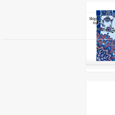
Skip
to