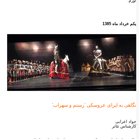
آورم.
یکم خرداد ماه 1385
نگاهی به اپرای عروسکی 'رستم و سهراب'
جواد اعرابی
کارشناس تئاتر