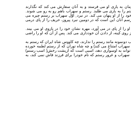
ان به یاری او می فرستد و به آنان سفارش می کند که نگذارند
 را به یاری می طلبد. رستم و سهراب باهم رو به رو می شوند.
را از او پنهان می کند. در نبرد ِ اوّل سهراب بر رستم چیره می
رسم آنان این است که در دومین نبرد پیروز، حریف را از پای درمی
 را از پای در می آورد، مهره نشان خود را در بازوی او می بیند.
 روی کینه، از دادن آن خودداری می کند. پس از آن که او را راضی
 دونمونه مانند رستم را ندارند، چه کاووس شاه ایران که رستم به
سهراب امتناع می کند) و چه شاه توران که از رستم لطمه خورده
 تواند به اوسواری دهد، اسبی است که ازپشت رخش( اسب رستم)
زی سهراب و غرور رستم که نام خودرا برای فرزند فاش نمی کند، به