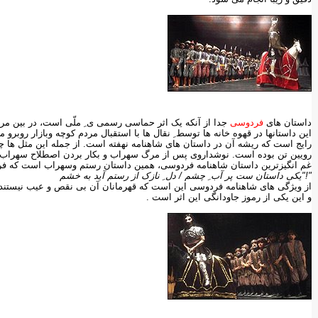
داستان های
فردوسی
جدا از آنکه یک اثر حماسی رسمی ی ِ ملّی است، در بین مرد
این داستانها در قهوه خانه ها توسط ِ نقال ها با استقبال مردم کوچه وبازار روبر
رایج است که ریشه آن در داستان های شاهنامه نهفته است. از جمله این مثل ها 
رویین تن بوده است. نوشداروی پس از مرگ سهراب و بکار بردن اصطلاح سهراب ک
غم انگیزترین داستان شاهنامه فردوسی، همین داستان رستم وسهراب است که فرد
"!"یکی داستان ست پر آب ِ چشم / دل ِ نازک از رستم آید به خشم
از ویژگی های شاهنامه فردوسی این است که قهرمانان آن بی نقص و عیب نیستند 
و این یکی از رموز جاودانگی این اثر است .