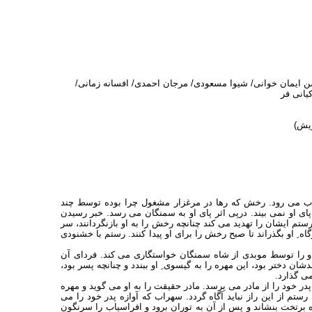
سن ایمان خوانی/ شیوا مسعودی/ مرجان احمدی/ افسانه زمانی/
یانی فر
ریش)
اب می رود. رخش که رها در مرغزار مشغول چرا بوده توسط چند
ای او نمی بیند. درپی اثر پای او به سمنگان می رسد. خبر رسیدن
ستم ایشان را تهدید می کند چنانچه رخش را به او بازنگردانند، سر
اه ِ او بگذراند تا صبح رخش را برای او پیدا کنند. رستم با خشنودی
او را توسط موبدی از شاه سمنگان خواستگاری می کند. فردای آن
شان دختر بود، این مهره را به گیسوی ِ او ببندد و چنانچه پسر بود،
می گذارد.
خود را از مادر می پرسد. مادر حقیقت را به او می گوید و مهره
ستم از این راز نباید آگاه گردد. سهراب که آوازه پدر خود را می
ه برتخت بنشاند و پس از آن به توران برود و افراسیاب را سرنگون