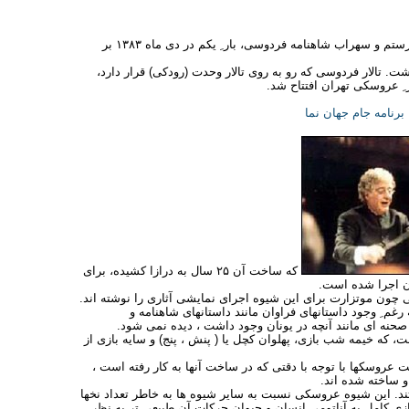
نخستین اپرای عروسکی ایران با عنوان " اپرای رستم و سهراب" برمبنای داستان رستم و سهراب شاهنامه فردوسی، بار ِ یکم در دی ماه ۱۳۸۳ بر
 فردوسی برگزارشد و نمایش آن تا پایان اسفند ماه ۱۳۸۳ ادامه داشت. تالار فردوسی که رو به روی تالار وحدت (رودکی) قرار دارد،
رنامه جام جهان نما
که ساخت آن ۲۵ سال به درازا کشیده، برای
ان اجرا شده است.
ون موتزارت برای این شیوه اجرای نمایشی آثاری را نوشته اند.
غم ِ وجود داستانهای فراوان مانند داستانهای شاهنامه و
 صحنه ای مانند آنچه در یونان وجود داشت ، دیده نمی شود.
ه خیمه شب بازی، پهلوان کچل یا ( پنش ، پنج) و سایه بازی از
روسکها با توجه با دقتی که در ساخت آنها به کار رفته است ،
 ساخته شده اند.
تند. این شیوه عروسکی نسبت به سایر شیوه ها به خاطر تعداد نخها
زی کامل به آناتومی انسان و حیوان حرکات آن طبیعی تر به نظر