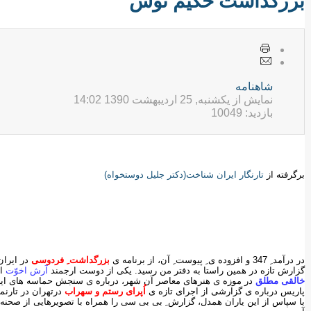
بزرگداشت حكيم توس
شاهنامه
نمایش از یکشنبه, 25 ارديبهشت 1390 14:02
بازدید: 10049
برگرفته از
تارنگار ایران شناخت(دکتر جلیل دوستخواه)
در درآمد ِ 347 و افزوده ی ِ پیوست ِ آن، از برنامه ی
بزرگداشت ِ فردوسی
در ایران
گزارش تازه در همین راستا به دفتر من رسید. یکی از دوست ارجمند
آرش اخوّت
از
خالقی مطلق
در موزه ی هنرهای معاصر آن شهر، درباره ی سنجش حماسه های ایر
پاریس درباره ی گزارشی از اجرای تازه ی
اُپرای رستم و سهراب
درتهران در تار
با سپاس از این یاران همدل، گزارش ِ بی بی سی را همراه با تصویرهایی از صحنه 