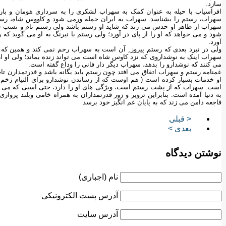
سازد.
افراسیاب با حیله به عنوان کمک به سهراب لشکری را به سرداری هومان و بارم
سهراب، رستم را بشناسد. سهراب به ایران حمله ورمی شود و کاووس شاه، رستم
سهراب از ظاهر او حدس می زند که شاید او رستم باشد ولی رستم نام و نسب خود 
شود و می خواهد که او را از پای در آورد؛ ولی رستم با نیرنگ به او می گوید که 
آورد.
ولی در نبرد بعدی که رستم پیروز ِ آن است به سهراب رحم نمی کند و همین که او
سهراب اینک به نوشداروی که نزد کاوس شاه است می تواند زنده بماند؛ ولی او از
می کنند که نوشدارو را بدهد، سهراب دیگر دار فانی را وداع گفته است.
غمنامه رستم و سهراب اتفاق می افتد چون رستم باید یگانه باشد و قدرتمدارن تاب
او خدمات بسیار کرده است ( هم اوست که از رساندن نوشدارو برای التیام زخم 
است. سهراب که از پشت رستم است، ویژگی های او را دارد، حتی اسبی که می
به دنیا آمده است. بنابراین تزویر و زور قدرتمداران به همراه خامی وبلند پروا
فاجعه دامن می زند که به پایان غم انگیز خود برسد
< قبلی
بعدی >
نوشتن دیدگاه
نام (اجباری)
آدرس پست الکترونیکی
آدرس سایت