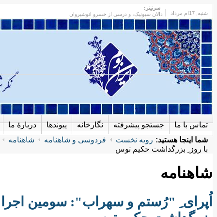
سرتیتر:
شنبه
, 17ام مرداد
دالان سیونیک، و درسی از خسرو انوشیروان
تماس با ما
جستجو پیشرفته
نگارخانه
پیوندها
دربارهٔ ما
شما اینجا هستید:
رویه نخست
فردوسی و شاهنامه
شاهنامه
با روز ِ بزرگداشت حكيم توس
شاهنامه
اُپرای ِ "رُستم و سهراب": سومین اجرا د