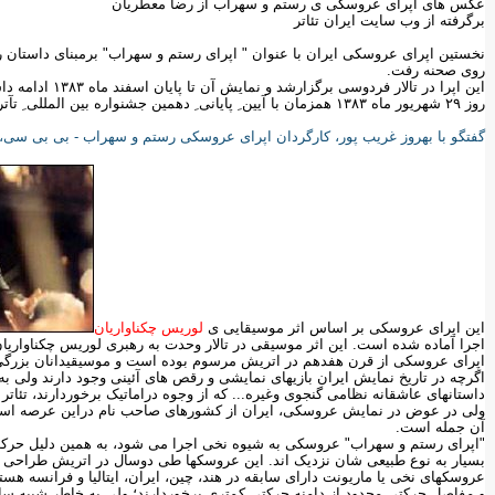
عکس های اپرای عروسکی ی رستم و سهراب از رضا معطریان
برگرفته از وب سایت ایران تئاتر
روی صحنه رفت.
این اپرا در تالار
روز ۲۹ شهریور ماه ۱۳۸۳ همزمان با آیین ِ پایانی ِ دهمین جشنواره بین المللی ِ تآتر ِ عروسکی تهران افتتاح شد.
گفتگو با بهروز غریب پور، کارگردان اپرای عروسکی رستم و سهراب - بی بی سی، ب
این اپرای عروسکی بر اساس اثر موسیقایی ی
لوریس چکناواریان
اجرا آماده شده است. این اثر موسیقی در تالار وحدت به رهبری لوریس چکناواری
اپرای عروسکی از قرن هفدهم در اتریش مرسوم بوده است و موسیقیدانان بزرگی چ
اگرچه در تاریخ نمایش ایران بازیهای نمایشی و رقص های آئینی وجود دارند ولی به ر
داستانهای عاشقانه نظامی گنجوی وغیره... که از وجوه دراماتیک برخوردارند، تئاتر
ولی در عوض در نمایش عروسکی، ایران از کشورهای صاحب نام دراین عرصه است، ک
آن جمله است.
"اپرای رستم و سهراب" عروسکی به شیوه نخی اجرا می شود، به همین دلیل حرکت ع
بسیار به نوع طبیعی شان نزدیک اند. این عروسکها طی دوسال در اتریش طراحی و
عروسکهای نخی یا ماریونت دارای سابقه در هند، چین، ایران، ایتالیا و فرانسه هس
و مفاصل حرکتی محدود از دامنه حرکتی کمتری برخوردارند؛ ولی به خاطر شبیه سا