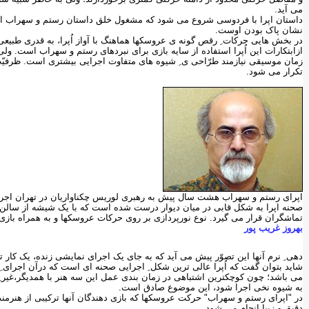
می آید.
داستان اپرا با فردوسی شروع می شود که مشغول خلق داستان رستم و سهراب اس
نشان پاک بودن اوست.
در بخش هایی حرکات ِ رقص گونه ی عروسکها هماهنگ با آواز اُپرا، به قدری طبیعی 
ازابتکارات این اُپرا استفاده از سایه بازی برای نبردهای رستم و سهراب است. ول
زمان موسیقی نیازمند طرّاحی ی ِ شیوه های متفاوت اجرایی بیشتری است. ظرفیّت
تکرار می شود.
اپرای رستم و سهراب هشت سال پیش به رهبری لوریس چکناواریان در تهران اجر
صحنه اپرا به شکل قابی در میان دیوار درست شده است که با یک شیشه از سال
تماشگران قرار می گیرد. نوع نورپردازی بر روی حرکات عروسکها و به همراه بازی
بهروز غریب پور
دهی ِ نرم آنها این تصوّر پیش می آید که به جای یک اجرای نمایشی زنده، یک کا
شاید بتوان گفت که اُپرا عالی ترین شکل ِ اجرایی صحنه ای است که درآن اجرای ِ 
می باشد؛ چون کوچکترین اشتباهی در زمان بندی عمل این سه هنر با همدیگر،غیر ِ ق
به شیوه نخی اجرا شود، این موضوع صادق است.
در "اپرای رستم و سهراب" حرکت عروسکها که بازی دهندگان آنها ترکیبی از هنر
دقیق و زیبا انجام می شود.