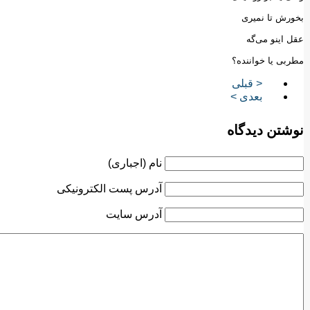
بخورش تا نمیری
عقل اینو می‌گه
مطربی یا خواننده؟
< قبلی
بعدی >
نوشتن دیدگاه
نام (اجباری)
آدرس پست الکترونیکی
آدرس سایت