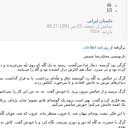
داستان ایرانی
نمایش از جمعه, 23 تیر 1391 08:27
بازدید: 7014
برگرفته از
روزنامه اطلاعات
بازنویسی محمّدرضا شمس
گرگی بود گرسنه. دنبال غذا می‌گشت. رسید به یک گلّه که روی تپّه می‌چریدند و د
کرده بود و نی می‌زد. سگ هم کنارش دراز کشیده بود و گلّه را می‌پایید.
گرگ در خیالش به گلّه زد، گوسفند چاق و چلّه‌ای برداشت، پا به فرار گذاشت، س
دندان‌های تیزش به جانش افتادند و تا می‌خورد، کتکش زدند.
گرگ ترسید و از خیالش بیرون پرید. با خودش گفت: نه، نه، من این کار را نمی‌کنم. 
بعد فکری کرد و گفت: بهتر است بروم یک گوشه‌ای قایم بشوم؛ شاید برّه‌ای، بزغا
یک لقمه خامش می‌کنم؛ خورش شامش می‌کنم.
با این فکر، پشت بوته‌ای پنهان شد. تا غروب منتظر ماند. غروب که شد، چوپان گلّ
گرگ با حسرت به گلّه که دور و دورتر می‌شد، نگاه کرد و با خودش گفت: کاش به گل
بودم.