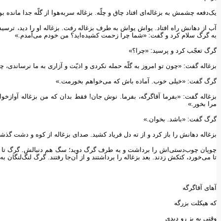
یک‌دفعه چشمش به بزغاله‌ای افتاد چاق و چلّه. بزغاله سربه‌هوا از گلّه جدا مانده 
آب از دهانش راه افتاد. یواش یواش به طرف بزغاله رفت. بزغاله او را دید، ترسید، 
به گرگ سلام کرد و گفت: «شما چرا زحمت کشیده‌اید؟ من خودم می‌آمدم.»
گرگ تعجّب کرد و پرسید: «چرا؟»
بزغاله گفت: «چون تو امروز به گلّه حمله نکردی و اذیّت و آزاری به ما نرساندی، 
گرگ گفت: «خیلی خوب. آماده باش که می‌خواهم بخورمت.»
بزغاله گفت: «بفرما آقاگرگه، بفرما. نوش جان! فقط بدان که من بزغاله آواز‌خوا
مرا بخور.»
گرگ گفت: «باشد. بخوان.»
بزغاله دهانش را باز کرد و از ته دل فریاد کشید. صدای بزغاله از کوه و دشت گذ
چوپان چوب‌دستی‌اش را برداشت و به طرف گرگ دوید؛ سگ هم دنبالش. گرگ تا آم
تا می‌خورد، کتکش زدند. بعد بزغاله را برداشتند و از آن‌جا رفتند. گرگ لنگ‌لنگان 
آهای آقاگرگه
که هیکلت بزرگه
وقتی یه بز رو دیدی