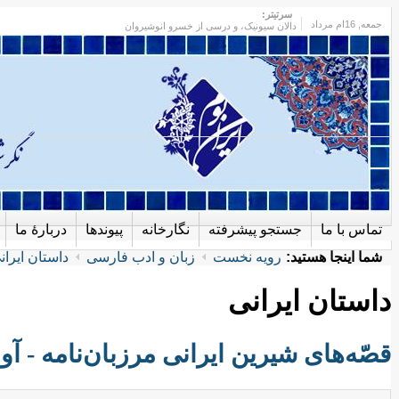
سرتیتر:
جمعه
, 16ام مرداد
دالان سیونیک، و درسی از خسرو انوشیروان
تماس با ما
جستجو پیشرفته
نگارخانه
پیوندها
دربارهٔ ما
شما اینجا هستید:
رویه نخست
زبان و ادب فارسی
داستان ایران
داستان ایرانی
قصّه‌های شیرین ایرانی مرزبان‌نامه - آواز