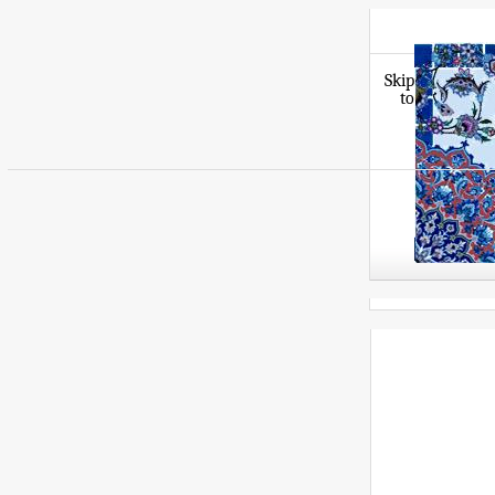
Skip
to