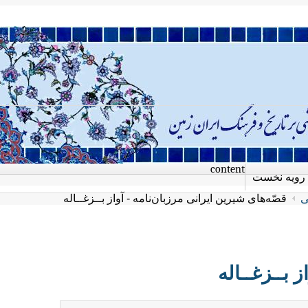
content
رویه نخست
ی
قصّه‌های شیرین ایرانی مرزبان‌نامه - آواز بــزغــاله
 بــزغــاله