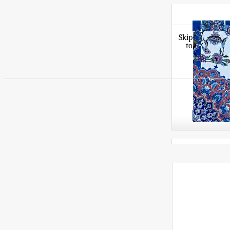
Skip
to