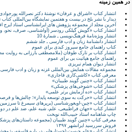
در همین زمینه
انتشار کتاب «اشراق و عرفان» نوشتهٔ دکتر نصرالله پورجوادی
دیدار با نشر بلخ در بیست و هفتمین نمایشگاه بین‌المللی کتاب 
آخرین مجلد از مجموعه پژوهش های ایرانشناسی استاد ایرج 
انتشار کتاب «گویش گیلکی رودسر (آواشناسی، صرف، نحو، واژ
انتشار ویژه‌نامۀ فرهنگ‌نویسی ـ شمارۀ 10
انتشار دانشنامۀ زبان و ادب فارسی ـ جلد ششم
کتاب راهنمای جامع سیروز کبدی برای عموم
انتشار کتاب بر تارک طوفان (ملامصطفی بارزانی به روایت مط
راهنمای جامع هپاتیت بی برای عموم
انتشار دیوان همام تبریزی
مجموعه مقالات همایش بین‌المللی غزنه و زبان و ادب فارسی
معرفی کتاب «کاشی‌کاری قاجاری»
انتشار کتاب «چنين گويند طبيبان»
انتشار کتاب «شوخى‌های پزشکى»
انتشار کتاب «ده آزمايش برتر علمی»
انتشار کتاب «حرکت به سوی توسعه پایدار»؛ چالش‌ها و فر
انتشار کتاب «چین-اویغورشناسی (برپرهای سیمرغ تا سرزمین
انتشار کتاب «جهان فراطبيعى، علم، شبه علم، ضد علم در د
چاپ شاهنامه استاد حبیب‌الله نوبخت
معرفی کتاب «چنین گویند طبیبان (مجموعه داستان‌هاى پزشک
فروش سررسید ایرانشهر ۱۳۹۷
انتشار کتاب «علم چیست (جستارهایی در باره فلسفه، پژوهش