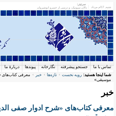
سرتیتر:
شنبه
, 17ام مرداد
دالان سیونیک، و درسی از خسرو انوشیروان
تماس با ما
جستجو پیشرفته
نگارخانه
پیوندها
دربارهٔ ما
شما اینجا هستید:
رویه نخست
تازه‌ها
خبر
معرفی کتاب‌های «
موسیقی»
خبر
معرفی کتاب‌های «شرح ادوار صفی الدی