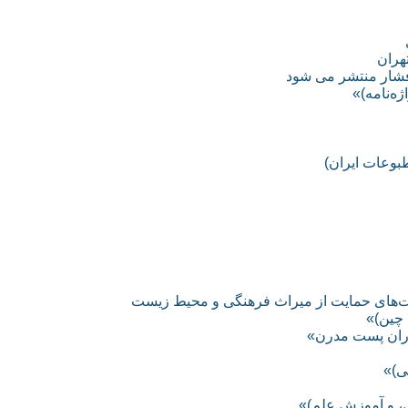
تهران
افشار منتشر می شود
ه‌نامه)»
بوعات ایران)
صت‌های حمایت از میراث فرهنگی و محیط زیست
 چین)»
وران پست مدرن»
ى)»
، و آموزش علم)»