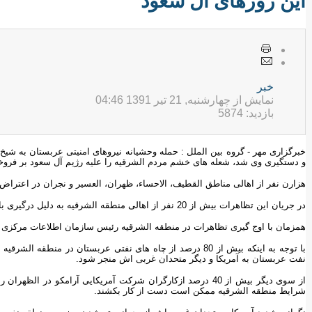
این روزهای آل سعود
خبر
نمایش از چهارشنبه, 21 تیر 1391 04:46
بازدید: 5874
خبرگزاری مهر - گروه بین الملل : حمله وحشیانه نیروهای امنیتی عربستان به شی
و دستگیری وی شد، شعله های خشم مردم الشرقیه را علیه رژیم آل سعود بر فرو
هزارن نفر از اهالی مناطق القطیف، الاحساء، ظهران، العسیر و نجران در اعتراض
در جریان این تظاهرات بیش از 20 نفر از اهالی منطقه الشرقیه به دلیل درگیری با ماموران امنیتی عربستان شهید و زخمی شدند.
همزمان با اوج گیری تظاهرات در منطقه الشرقیه رئیس سازمان اطلاعات مرکزی آم
با توجه به اینکه بیش از 80 درصد از چاه های نفتی عربستان د
نفت عربستان به آمریکا و دیگر متحدان غربی اش منجر شود.
از سوی دیگر بیش از 40 درصد ازکارگران شرکت آمریکایی آرامکو در
شرایط منطقه الشرقیه ممکن است دست از کار بکشند.