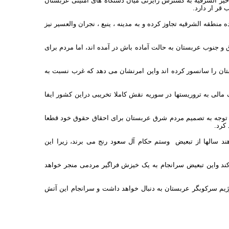
یز الشرقیه به گسترش رایزنی میان دستگاه های امنیتی عربستان
قر ار دارد.
طقه الشرقیه تجاوز کرده و به مدینه ، ینبع ، نجران والعسیر نیز
 جنوب عربستان به حالت آماده باش در آمده اند، اما مردم برای
ان را سانسور کرده اند واین امرنشان می دهد که غرب نسبت به
رفته و کمک مالی به تروریستها در سوریه نقش کاملا تخریبی دراین کشور ایفا
ا توجه به تصمیم مردم شرق عربستان برای احقاق حقوق خود قطعا
کرد.
 عربستان را تشکیل می دهند سالها از تبعیض وستم حکام آل سعود رنج می برند، زیرا این
ند واین تبعیض سرانجام به یک خیزش فراگیر مردمی منجر خواهد
یم سرکوبگر عربستان به دنبال خواهد داشت و سرانجام این آتش