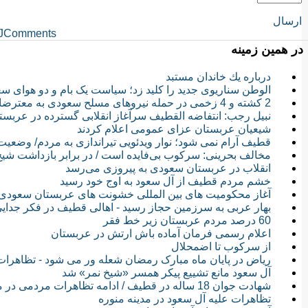
ارسال
JComments
در همین زمینه
درباره یك خاندان مستبد
الوطن سناریوی جدید را کلید زد؛ سیاست یک بام و دو هوای سع
2 کشته و 4 زخمی در حمله نیروهای مسلح سعودی به معترضان عربستانی
نبیل رجب: انتفاضه القطیف سرآغاز انقلابی گسترده در عربس
شیعیان عربستان عزای عمومی اعلام کردند
قطیف آرام نمی شود؛ نوار ویدئویی تیراندازی به مردم/ وضع
مخالف بحرینی: سرکوب بی‌فایده است / در برابر بازداشت شی
انقلاب در عربستان سعودی به پیروزی می‌رسد
خشم مردم قطیف از آل سعود به اوج خود رسید
آغاز محکومیت های بین المللی خشونت های عربستان سعودی
بهار عربی به سرزمین حجاز رسید - اهالی قطیف در فکر جدای
60 درصد مردم عربستان زیر خط فقر
اعلام رسمی فرمان آماده باش ارتش در عربستان
از سرکوب تا اضمحلال
ریاض در پایان ماه مبارک رمضان شعله ور می شود - تظاهرا
آل سعود مانع تشییع پیکر همسر «شیخ نمر» شد
شهادت جوان 18 ساله در قطیف / ادامه تظاهرات مردمی در مدینه منوره
تظاهرات علیه آل سعود در مدینه منوره