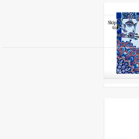
Skip
to