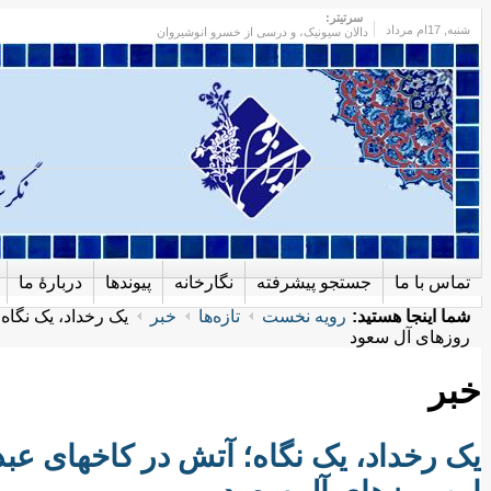
سرتیتر:
شنبه
, 17ام مرداد
دالان سیونیک، و درسی از خسرو انوشیروان
تماس با ما
جستجو پیشرفته
نگارخانه
پیوندها
دربارهٔ ما
شما اینجا هستید:
رویه نخست
تازه‌ها
خبر
یک رخداد، یک نگاه
روزهای آل سعود
خبر
یک رخداد، یک نگاه؛ آتش در کاخهای عب