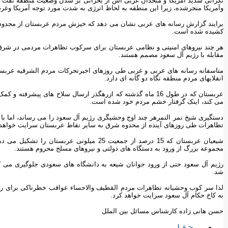
نگرانی شدید آمریکا و متحدان غربی اش از بحرانی تر شدن وضعیت منطقه نفت خ
وآمریکا منجرشده، زیرا این منطقه به لحاظ انرژی به شدت مورد توجه آمریکا وغرب 
برایند گزارش رسانه های عربی نشان می دهد که خیزش مردم عربستان از محدوده من
کشیده شده است.
هر چند نیروهای امنیتی و نظامی عربستان برای سرکوب تظاهرات مردمی در شرق و
مقابله با رژیم آل سعود مصمم هستند.
متاسفانه رسانه های عربی و غربی طی روزهای اخیرتحرکات مردم الشرقیه عربست
انقلابهای مردم منطقه نگاه دو گانه ای دارد.
عربستان که در طول 16 ماه گذشته که ازرهگذر ارسال سلاح های پیش
می کند، اینک گرفتار خشم مردم خود شده است.
دستگیری شیخ نمر النمرهر چند اوج وحشیگری رژیم آل سعود را می رساند، اما ب
تظاهرات طی روزهای آینده از محدوه شرق به سایر نقاط عربستان سرایت خواهد 
شیعیان عربستان که 15 درصد از جمعیت 25 میلونی
مجموعه بزرگ از ورود به دستگاه های دولتی و نیروهای مسلح محروم هستند.
رژیم آل سعود حتی از ورود جوانان شیعه به دانشگاه های سعودی جلوگیری می ک
شد.
لذا سر کوب وحشیانه تظاهرات مردم القطیف والاحساء عواقب خطرناکی برای رژ
به کاخ حکام آل سعود سرایت خواهد کرد.
حسن هانی زاده کارشناس مسائل بین الملل
< قبلی