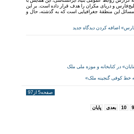
ه گزارش روابط عمومی بنیاد ایرانشناسی، این همایش با
یج‌فارس و دریای مکران را هدف قرار داده است. بر این
ئل این منطقهٔ جغرافیایی است که به گذشته، حال و
فارس»
اضافه کردن دیدگاه جدید
نایان» در کتابخانه و موزه ملی ملک
 خط کوفی گنجینه ملک»
صفحه5 از97
10
بعدی
پایان