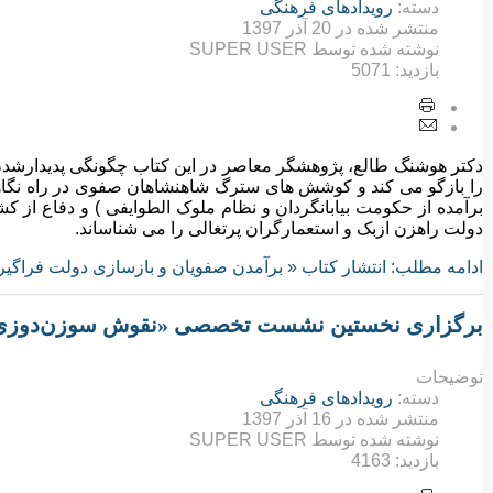
دسته:
رویدادهای فرهنگی
منتشر شده در
20 آذر 1397
نوشته شده توسط
SUPER USER
بازدید:
5071
دکتر هوشنگ طالع، پژوهشگر معاصر در این کتاب چگونگی پدیدارشد
را بازگو می کند و کوشش های سترگ شاهنشاهان صفوی در راه نگاهبا
برآمده از حکومت بیابانگردان و نظام ملوک الطوایفی ) و دفاع از کشو
دولت راهزن ازبک و استعمارگران پرتغالی را می شناساند.
ادامه مطلب: انتشار کتاب « برآمدن صفویان و بازسازی دولت فراگیر
برگزاری نخستین نشست تخصصی «نقوش سوزن‌دوزی‌ه
توضیحات
دسته:
رویدادهای فرهنگی
منتشر شده در
16 آذر 1397
نوشته شده توسط
SUPER USER
بازدید:
4163