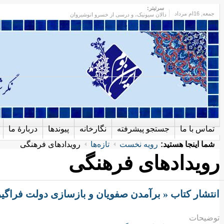
سرتیتر:
جمعه
, 16ام مرداد
دالان سیونیک، و درسی از خسرو انوشیروان
تماس با ما
جستجو پیشرفته
نگارخانه
پیوندها
دربارهٔ ما
شما اینجا هستید:
رویه نخست
تازه‌ها
رویدادهای فرهنگی
رویدادهای فرهنگی
انتشار کتاب « برآمدن صفویان و بازسازی دولت فراگیر
توضیحات