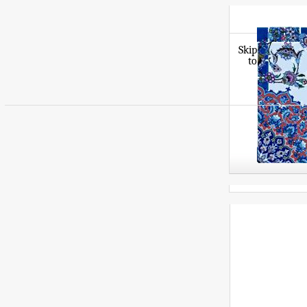
Skip
to