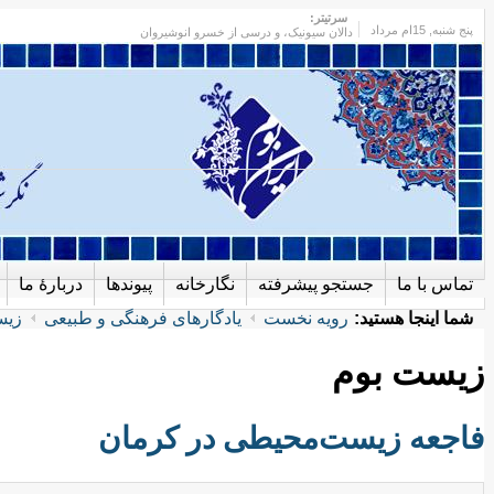
سرتیتر:
پنج شنبه
, 15ام مرداد
دالان سیونیک، و درسی از خسرو انوشیروان
تماس با ما
جستجو پیشرفته
نگارخانه
پیوندها
دربارهٔ ما
شما اینجا هستید:
رویه نخست
یادگارهای فرهنگی و طبیعی
زیس
زیست بوم
فاجعه زیست‌محیطی در کرمان