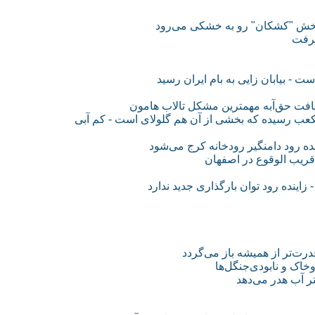
 بخش "کشکان" رو به خشکی می‌رود
گرفت
 بیابان زایی به بام ایران رسید
فت حق‌آبه مهمترین مشکل تالاب هامون
رود​ اکنون به حدود 100 میلیون مترمکعب رسیده که بخشی از آن هم گل​و​لای است - کم آبی
 رود دامنگیر رودخانه کرج می‌شود
 قریب الوقوع در اصفهان
رت‌تر از همیشه باز می‌گردد
خاک و نابودی‌‌جنگل‌ها