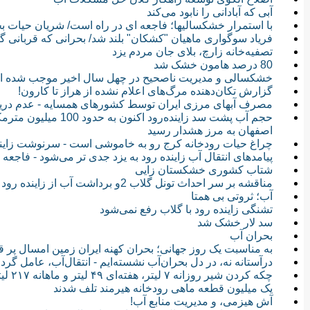
آبی که آبادانی را نابود می‌کند
با استمرار خشکسالیها؛ فاجعه ای در راه است/ شریان حیات
فریاد سوگواری ماهیان "کشکان" بلند شد/ بحرانی که قربانی 
تصفیه‌خانه زارچ، بلای جان مردم یزد
80 درصد هامون خشک شد
خشکسالی و مدیریت ناصحیح در چهل سال اخیر موجب شده است -
گزارش تکان‌دهنده‌ مرگ‌های اعلام نشده از هراز تا کارون!
مصرف آبهای مرزی ایران توسط کشورهای همسایه - عدم دریا
حجم آب پشت سد زاینده‌
اصفهان به مرز هشدار رسید
چراغ حیات رودخانه کرج رو به خاموشی است - سرنوشت زاینده
پیامدهای انتقال آب زاینده رود به یزد جدی تر می‌شود - فاجعه
شتاب کشوری خشکستان زایی
مناقشه بر سر احداث تونل گلاب 2و برداشت آب از زاینده رود - زاینده رود توان بارگذاری جدید ندارد
آب؛ ثروتی بی همتا
تشنگی زاینده رود با گلاب رفع نمی‌شود
سد لار خشک شد
بحران آب
به مناسبت یک روز جهانی؛ بحران کهنه ایران زمین امسال پر قد
درآستانه نه، در دل بحران‌آب نشسته‌ایم - انتقال‌آب،‌ عامل گردو‌
چکه کردن شیر روزانه ۷ لیتر، هفته‌ای ۴۹ لیتر و ماهانه ۲۱۷ لیتر آب هدر می‌دهد
یک میلیون قطعه ماهی رودخانه هیرمند تلف شدند
آش هیزمی، و مدیریت منابع آب!