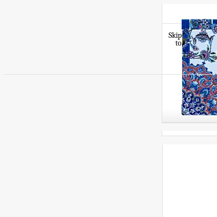
Skip
to