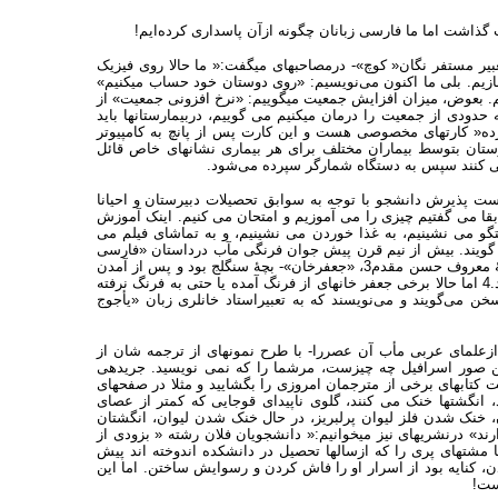
 گذاشت اما ما فارسی زبانان چگونه ازآن پاسداری کرده‌ایم!
عبیر مستفر نگان« کوچ»- درمصاحبه‏ای میگفت:« ما حالا روی فیزیک
سازیم. بلی ما اکنون می‌نویسیم: «روی دوستان خود حساب میکنیم»
کنیم. بعوض، میزان افزایش جمعیت میگوییم: «نرخ افزونی جمعیت» از
ودی از جمعیت را درمان میکنیم می گوییم، دربیمارستانها باید
رده« کارتهای مخصوصی هست و این کارت پس از پانچ به کامپیوتر
تان بتوسط بیماران مختلف برای هر بیماری نشانه‏ای خاص قائل
می کنند سپس به دستگاه شمارگر سپرده می‌شود.
ست پذیرش دانشجو با توجه به سوابق تحصیلات دبیرستان و احیانا
 می گفتیم چیزی را می آموزیم و امتحان می کنیم. اینک آموزش
گو می نشینیم، به غذا خوردن می نشینیم، و به تماشای فیلم می
 گویند. بیش از نیم قرن پیش جوان فرنگی مآب درداستان «فارسی
شکرست»2 جمال زاده موجودی کم نظیر و شگفت انگیز می نمود یا در نمایشنامهٔ معروف حسن مقدم3، «جعفرخان»- بچهٔ سنگلج بود و پس از آمدن
از فرنگ خودرا ما پارسیها می‌نامید - رفتار و زبان عجیبش سبب حیرت خانواده بود.4 اما حالا برخی جعفر خانهای از فرنگ آمده یا حتی به فرنگ نرفته
سخن می‌گویند و می‌نویسند که به تعبیراستاد خانلری زبان «یأجوج
زعلمای عربی مأب آن عصررا- با طرح نمونه‏ای از ترجمه شان از
ین صور اسرافیل چه چیزست، مرشما را که نمی نویسید. جریده‏ی
ر ست. مر شمارا که بنویسید آن را»5 اینک کافی است کتابهای برخی از مترجمان امروزی را بگشایید و مثلا در صفحه‏ای
ند، انگشتها خنک می کنند، گلوی ناپیدای قوجایی که کمتر از عصای
 خنک شدن فلز لیوان پرلبریز، در حال خنک شدن لیوان، انگشتان
د» درنشریه‏ای نیز میخوانیم:« دانشجویان فلان رشته « بزودی از
شتهای پری را که ازسالها تحصیل در دانشکده اندوخته اند پیش
ن، کنایه بود از اسرار او را فاش کردن و رسوایش ساختن. اما این
ست!