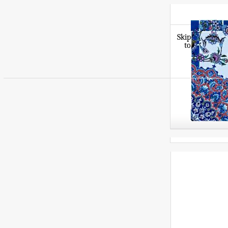
Skip
to