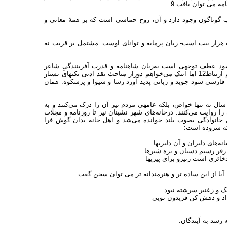
مه می توان یافت.9
ب گوناگون وجود دارد و آن، روح حماسی است که بر همهٔ معانی و
زار بیت است- زبان پرمایه و توانای اوست. مشتمل بر قریب نه
صود عطف توجهی است به‌زبان شاهنامه و قدرت آفرینندگیِ شاعر
دراین زمینه. درست است که میان زبان معمول وزبان شعر هم تفاوت است و هم ارتباط12 اما اینک می‌خواهم دوراز مباحث نقد ادبی نکته‏ای بسیار
 فارسی سود جوید و زبانی پدید آورد رسا و شیوا و پرشکوه. همان
ل نه تنها خواص، بلکه عامه‏ی مردم نیز آن را درک می‌کنند و به
را روایت می‌کنند. درخانه‌های شهر نشینان نیز تا روزنامه و مجلات
حفل خانوادگی بصوت بلند خوانده می‌شد و اهل خانه بدان گوش فرا
 که سروده است:
های دلیران و آن دلیریها
 رستم دستان و نره شیرها
ی است زنیرو برای پیریها
آیا از این ساده تر و هنرمندانه تر می توان سخن گفت:
 زعنبر سرشته نبود
و دهش کن فریدون تویی‏
 رسد به آیندگان.