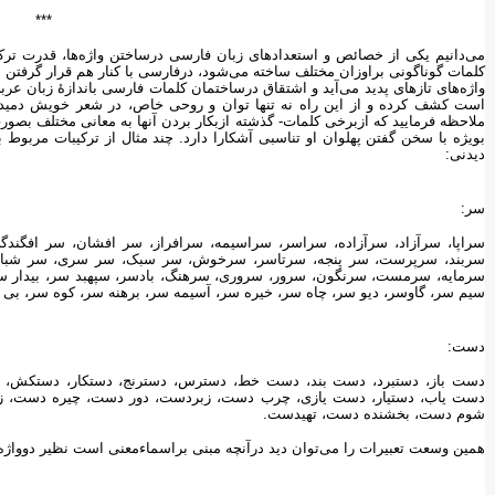
***
می‌دانیم یکی از خصائص و استعدادهای زبان فارسی درساختن واژه‌ها، قدرت ترک
کلمات گوناگونی براوزان مختلف ساخته می‌شود، درفارسی با کنار هم قرار گرفتن اج
واژه‌های تازه‏ای پدید می‌آید و اشتقاق درساختمان کلمات فارسی باندازهٔ زبا
است کشف کرده و از این راه نه تنها توان و روحی خاص، در شعر خویش دمیده
ملاحظه فرمایید که ازبرخی کلمات- گذشته ازبکار بردن آنها به معانی مختلف بصورت
بویژه با سخن گفتن پهلوان او تناسبی آشکارا دارد. چند مثال از ترکیبات مرب
دیدنی:
سر:
سراپا، سرآزاد، سرآزاده، سراسر، سراسیمه، سرافراز، سر افشان، سر افگند
سربند، سرپرست، سر پنجه، سرتاسر، سرخوش، سر سبک، سر سری، سر شبا
سرمایه، سرمست، سرنگون، سرور، سروری، سرهنگ، بادسر، سپهبد سر، بیدار سر
سیم سر، گاوسر، دیو سر، چاه سر، خیره سر، آسیمه سر، برهنه سر، کوه سر، بی س
دست:
دست باز، دستبرد، دست بند، دست خط، دسترس، دسترنج، دستکار، دستکش، دس
دست یاب، دستیار، دست یازی، چرب دست، زبردست، دور دست، چیره دست، ز
شوم دست، بخشنده دست، تهیدست.
همین وسعت تعبیرات را می‌توان دید درآنچه مبنی براسماءمعنی است نظیر دوواژه ی