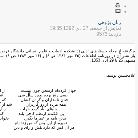
زبان پژوهي
نمایش از جمعه, 27 دی 1392 19:35
بازدید: 9573
باز نشر آ
مشهد، 25 تا 29 آبان 1353.
غلامحسین یوسفی
جهان کرده‌ام ازسخن چون بهشت از ای
بسی رنج بردم بدین سال سی عجم زن
چنان نامداران و گردن کشان که دادم
همه مرده از روزگاردراز شد از گفت
بناهای آباد گردد خراب زباران 
پی افکندم ازنظم کاخی بلند که از با
بدین نامه بر عمرها بگذرد بخواند ه
نمیرم از این پس که من زنده‌ام که ت
هر آن کس که دارد هُش و رای و دین پس 