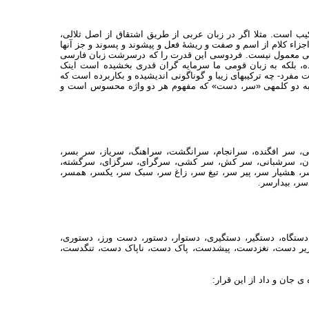
یب است. مثلا اگر در زبان عربی از طریق اشتقاق از اصل ثلالی،
زاء کلام از اسم و صفت و ریشهٔ فعل و پیشوند و پسوند و جز آنها
ن عربی معمول نیست. فردوسی این قدرت را که درسرشت زبان فارسی
، بلکه به زبان قومی ما سرمایه گران قدری بخشیده است اینک
 مفرد- چه ترکیبهای زیبا و گوناگونی اندیشیده و بکاربرده است که
وط به دو کلمه‏ی «سر، دست» که مفهوم هر دو واژه محسوس است و
گی، سر افگنده، سرانجام، سرانگشت، سراهنگ، سریاز، سر بسر،
ن، سرشبانی، سر کش، سر کشی، سرگرای، سرگزای، سرگشته،
، هشیار سر، پیر سر، تیغ سر، زاغ سر، سبک سر، یکسر، همسر،
ر، بیدارسر.
تگاه، دستگیر، دستگیری، دستوار، دستور، دست ورز، دستوری،
یر دست، نغزدست، پیشدست، پاک دست، ناپاک دست، تنگدست،
 جان و داد از این قرار: