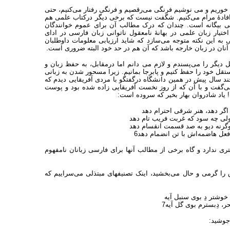
خوریم و می نوشیم فرنگی می‌رقصیم و فرنگی رفتار می‌کنیم، حتی
گر افادهٔ مرام می‌کنیم. شگفت نیست که برخی دیگر درکتاب علمی هم
نی بیگانه است. چندان که درک مطالب آن برای عموم خوانندگان
یار زبان علمی در بهانهٔ نامعقول ناتوانی زبان فارسی در ادای
ی به این نکته متوجه می‌سازد که شاید ارزیابی معلومات داوطلبان
آنان در زبان خارجه باشد که آن هم در حد خود البته ضروری است.
یگر را می‌پسندم و لازم می دانم اما درمقابل، به حفظ زبان و
قل خود را حفظ کنیم و پابرجا بمانیم. زیرا مسحور شدن به زبانی
ند سال پیش در همین دانشگاه درگفتگو با مردی آفریقایی دیدم که
ی‌گفت و با آن که از روز نخست آفریقایی زاده شده بود و پوست
 یاد شادروان بهار بخیر که سروده است:
ر دهد، هنر شرقی احترام دهد
 چه سود که غربت فریب تام دهد
ه دیو به صد قسمت انقسام دهد
 هاضمه‌اش با تن انضمام دهد6
ی ندارد و گاه برخی از مطالب آنها برای فارسی زبانان نامفهوم
وق را گرمی و حال می‌بخشید، اینک تصنیفهای مبتذلی می‌سراییم که
تر دِ بوی سنبل آیه‏
ِبسترم بوی گل آیه‏7
جوشید: