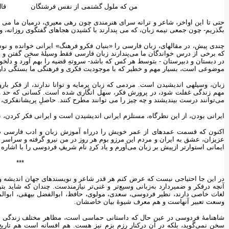
من که ملول گشتمی از نفس فرشتگان قال ومق
حتی تا این اواخر، شاعر و ترانه سرای هنرمندی چون رهی معیری، درمیان ما می
بگذریم- چون جمعی نیمه زبان، که می پندارند با کشیدن هجاهای گفتگوی روزانه،
چندی پیش، در مقاله‏ای، زبان فارسی را «بنیان فکرو فرهنگ» ایرانی خوانده و نوش
که برخی از درس خواندگان ما می‌پندارند زبان فارسی فقط وسیلهٔ سخن گفتن و رف
در دبستان و دبیرستان - بتوسط هر کس که باشد- سروتهِ قضیه را بهم آورد و دلخوش 
موضوعی است، بسیار مهم و خطیر که با موجودیت فکری و فرهنگی ما بستگی دار
زبان، وسیله‏ی اندیشیدن است. مردمی که زبان پرمایه و توانا ندارند، از فکر بارور 
مهم زندگی غفلت شود، در پرورش فکر، سهل انگاری شده است. کسانی که حد و
می‌توانند درست بیندیشند و چه چیز را می توانند مطرح کنند. حاصلِ پریشان‏فکری
ایرانی بودن، از این نظرگاه، مستلزم ایرانی اندیشیدن است و ایرانی فکر کردن، نت
اکنون که قسمت عمده‏ای از عمر خویش را درراه آموزش زبان و ادب فارسی صرف
عزیزان، عشق به ایران و مردم این مرزو بوم هر روز در من نیرو گرفته و سراسر 
ایمانی استوارتر ازپیش بر زبان می‌آورم و یاد کردِ نام شریفِ فردوسی را با اشار
***
در این جا احتیاجی نیست که عرض کنم هر قدر شاعر و نویسنده‏ای جهان اندیشه و 
آنچه درفکر و ضمیردارد به‌زبانی وسیع‌تر و غنی‌تر نیازمندست. چندان که شاید
لغات خاصی دارند، نظیر فردوسی، سعدی، مولوی، حافظ، ابوالفضل بیهقی، ابوالمع
وسعت تعبیر آنهاست و هم معرف شیوهٔ بیان خاصشان.
شاهنامهٔ فردوسی در عین حال که داستانی حماسی است، مظاهر مختلف زندگی مردم‏ا
سخن نمی‌گوید، بلکه در آن درکنار رزم بزم نیز هست. هم افسانه است هم تاریخ