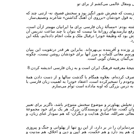
ال عالمی می‌کشم از برای تو
 زیست که شعرش شور انگیز بود و سخنش فصیح، نه- ازتنی چند که
 و به قول خودشان «برروی آن آهنگ گذاشتن» شاعرند وتصنیف‌ساز.
ته بودم: «مسألهٔ زبان فارسی برای ما ایرانیان مهمتر ازآن است،
ع نیازمندیهای روزانهٔ ما نیست که بتوان با چند ساعت تدریس آن
بود که وظیفهٔ خودرا درقبال ملک و ملت انجام داده‌ایم، بلکه این
د.
وزنده و آفریننده بی‌بهره‌اند. بنابراین هر قدر درتقویت این بنیان
رسم معانی کلمات و مرز آنها برای خودشان روشن نیست، چگونه
، بی‌گمان پریشان گویی است.
یجهٔ معرفت‏به فرهنگ ایران است و به زبان فارسی اندیشه کردن.8
 کرده‌ام، بعلاوه همگام با گذشت سالها و از دست دادن همهٔ
وجودم را تسخیرکرده است، اعتقاد خودرا به اهمیت زبان فارسی با
ه به درس بزرگی که اوبه ماداده است توأم می‌سازم.
تخیلش پهناورتر و موضوع سخنش متنوع‌تر باشد، ناگزیر برای تعبیر
 بتوان گفت، شاعران و نویسندگان بزرگ، هر یک برای خود مجموعهٔ
الی نصرالله، صادق هدایت و دیگران- که هم نمودار غنای زبان، و
یران را در بر دارد، از این رو تنها از پهلوانی و جنگ و پیروزی
، هم پند دارد و هم حکمت، هم آیین و دین و اخلاق، هم مدنیت و