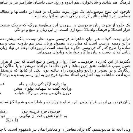
فرهنگ، هم شادی و شادخواری، هم اندوه و رنج، حتی داستان طنزآمیز نیز در شاهنا
باوجود این تنوع موضوعات، یک نوع، پیوند مشترک در همهٔ این داستانها و مطال
مضامین، درشاهنامه تأثیر کرده و رنگی خاص به آنها زده است.
یک جلوه از قدرت زبان فردوسی در سرودن این منظومهٔ بزرگ- که نزدیک شصت ه
هزار لغت10 و فرهنگ ولف11 نموداری است. از این زبان و سیع و توانگر.
دراین بحث کوتاه، هنر بیان شاعرانهٔ فردوسی مورد نظر نیست، بلکه بیشترمق
ساده را طرح کنم که فردوسی چگونه توانسته است ازنیروهای نهفته در نهاد زبان
زبانی که در دست و بیان ما گاه خوارمایه وناتوان می‌نماید.
بگذریم از این که زبان فردوسی، چنان روان وروشن و بلیغ است که پس از هزار سا
همین سبب شاهنامه هنوز درروستاها و قهوه‌خانه‌ها خوانده می‌شود و یا نقالان آن 
رنگارنگ و پر تصویر و رادیو وتلویزیون راه نیافته بود، یکی از کتابها که درم
می‌دادند، شاهنامه بود. اشاره‏ی استاد محمود فرخ نیز به این رسم پسندیده بوده
بیاد دارم ازکودکی زدایه و مام فسانه‌
وزآنچه گفت به شهنامه پهلوان سخن زفر
درون جان من ومغز من زگاه شباب ذخائر
زبان فردوسی ازپس قرنها چون نام بلند او هنوز زنده و باطراوت و شورانگیز ست، 
فریدون فرخ فرشته نبود زمشک و
به دادو دهش یافت آن نیکویی توداد 
(1 / 61)
ولی آنچه ما می‌نویسیم، گاه برای معاصران و معاشرانمان نیز نامفهوم است، تا چه