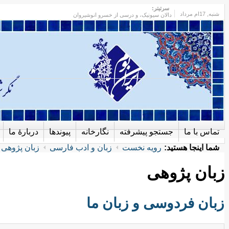
سرتیتر:
شنبه
, 17ام مرداد
دالان سیونیک، و درسی از خسرو انوشیروان
تماس با ما
جستجو پیشرفته
نگارخانه
پیوندها
دربارهٔ ما
شما اینجا هستید:
رویه نخست
زبان و ادب فارسی
زبان پژوهی
زبان پژوهی
زبان فردوسی و زبان ما