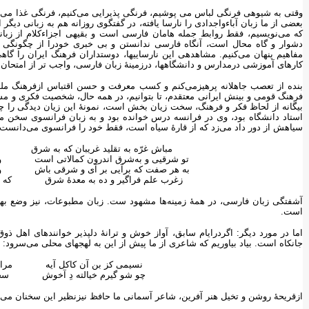
وقتی به شیوه‏ی فرنگی لباس می پوشیم، فرنگی پذیرایی می‌کنیم، فرنگی غذا می 
بعضی از ما زبان آباءواجدادی را نارسا یافته، در گفتگوی روزانه هم به زبانی دی
که می‌نویسیم، فقط روابط جمله هامان فارسی است و بقیه‏ی اجزاءکلام از زبا
دشوار و گاه محال است، آنگاه فارسی ندانستن و بی خبری خودرا از چگونگی اخت
مفاهیم پنهان می‌کنیم. مشاهده‏ی این نارساییها، دوستداران فرهنگ ایران را گاه
کارهای آموزشی درمدارس و دانشگاهها، درزمینهٔ زبان فارسی، واجب تر از امتحان 
بنده از تعصب جاهلانه پرهیزمی‌کنم و کسب معرفت و حسن اقتباس ازفرهنگ ملل د
فرهنگ قومی و بینش ایرانی معتقدم، تا بتوانیم، در همه حال، شخصیت فکری و مست
بیگانه از لحاظ فکر و فرهنگ، سخت زیان بخش است، نمونهٔ این زیان دیدگی را چ
استاد دانشگاه بود، وی در فرانسه درس خوانده بود و به زبان فرانسوی سخن م
سیاهش از دور داد می‌زد که از قارهٔ سیاه است، فقط خود را فرانسوی می‌دانست!
مباش غرّه به تقلید غریبان که به شرق اگ
تو شرقیی و به‌شرق اندرون کمالاتی است ولی
به هر صفت که برآیی بر آی و شرقی باش وگرن
زغرب علم فراگیر و ده به معدهٔ شرق که فعل
آشفتگی زبان فارسی، در همهٔ زمینه‌ها مشهود ست. زبان مطبوعات، نیز وضع بهتر
است.
اما در مورد دیگر: اگردرایام سابق، آواز خوش و ترانهٔ دلپذیر خواننده‏ای اهل ذ
جانکاه است. بیاد بیاوریم که شاعری از ما پیش از این به لهجه‏ای محلی می‌سرود:
نسیمی کز بن آن کاکل آیه مرا خوش
چو شو گیرم خیالته دِ آخوش سحر، د
ازقریحهٔ روشن و تخیل هنر آفرین، شاعر آسمانی ما حافظ نیزنظیر این سخنان می‌