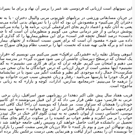
این نمونه‏ای است اززبانی که فردوسی نقد عمر را برسر آن نهاد و برای ما بمیراث
در جریان مسابقاتی ورزشی در برنامه‏ای تلوزیونی مربی والیبال دختران - یا به ت
دختران کار می‌کنیم» و مقصودش آن بود که آنان را با تمرینهای بدنی آماده می‌
یعنی به آنان تکیه و اعتماد داریم بجای اجراوعملی کردن، برنامه ها را پیاده می‌
پوشش درمانی و از چتر درمانی سخن می گوییم و منظورمان آن است که تا چه حد
دانست« درصد اشغال تخت‏چه قدر است» برای این منظوربیماریها را کد گذاری ک
داده می شود.» مقصود آن است که برای تعیین نسبت استفاده از تختهای بیمارس
شده اند و برگه هایی تهیه شده که نخست، آنها را برحسب نظام ویژه‏ای سوراخ 
انبوهی وسائل نقلیه رابه «فشردگی ترافیک» تعبیر می‌کنیم می نویسیم که «قرار
یک امتحان که درسطح دبیرستان چاشنی آن می شود صورت گیرد» در مدرسه سابقا
می دهیم و امتحان می گیریم. طرفه ترآن که برای هر کاری می نشینیم:« به گفت
نشینیم» اینها مشتی است از خروار اززبانی که درس خواندگان ما بدان سخن می
را درهمه جا می‌بینیم: «درمجامع، مدارس، ادارات، کوچه و بازار» که به زبانی 
مأجوج» است.
قریب هفتاد سال پیش علی اکبر دهخدا در روزنامه‏ی صور اسرافیل، زبان برخی ا
عربی به فارسی- مورد طعن قرار می داد که از این قبیل می‌نوشتند:« ای کاتب
خودتان را همچنان که سزاوا
ازترجمه‏ی داستانی از ویلیام فاکنر عباراتی از این نوع بخوانید:« دستها می بین
موسی، احساس دست از لیوان نامعین نه به تپیدن گلوی لاغر خنک در حال تپیدن،
خواب را بر می انگیزند و طعم خواب نم کشیده را در سکوت درازگلو بجای میگذارن
تحصیل در دانشکده فراغت حاصل خواهند کرد وسپس راهی جامعه خواهند شد تا م
روی نونهالان این مرز و بوم باز کنند» تا حالا درزبان فارسی مشت کسی را بازکرد
جا نویسنده آن را بمعنی ابراز لیاقت و هنرنمایی یعنی درست برعکس بکار برده ا