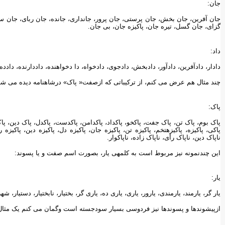
جان:
جان آفرین، جان بخش، جان پرستی، جان پرور، جانداری، جانده، جان ربای، جان س
گزای، جان گسل، تیره جان، پاکیزه جان، بی جان.
داد:
دادار، دادآفرین، دادآور، دادبخش، دادجوی، دادخواه، دا دخواهنده، داددارنده، دادده، د
چند مثال هم عرض می کنم، از ترکیباتی که ازصفت« پاک» درشاهنامه دیده می شو
پاک:
پاک بوم، پاک تن، پاک جفت، پاکخو، پاکداد، پاکدامن، پاکدست، پاکدل، پاک دین، پاک
پاکی، پاکیزه، پاکیزه‏تخم، پاکیزه تن، پاکیزه جان، پاکیزه دل، پاکیزه دین، پاکیزه 
ناپاک دین، ناپاک رأی، ناپاک زاده، ناپاکوار.
این چندنمونه نیز مربوط است به کلمه‏ی یار، بصورت اسم صفت و یا پسوند:
یار:
یار گر، یارمند، یارمندی، یارور، یاری، یاری ده، یاری گر، بختیار، نابختیار، دستیار، شه
ازپیشوندها و پسوندها نیز فردوسی بسیار سودجسته است وگمان می کنم یک مثال 