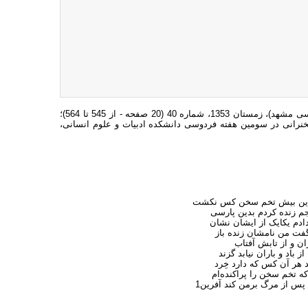
برگرفته از مجله جستارهای ادبی (دانشکده ادبیات و علوم انسانی دانشگاه فردوسی مشهد)، زمستان 1353، شماره 40 (20 صفحه - از 545 تا 564)؛
ن در روزنامه اطلاعات (۲۵ م‍ه‍ر ۱۳۸۴ ص‌ ۶) و (۲۶ م‍ه‍ر ۱۳۸۴ ص‌ ۶). سخنرانی در سومین هفته فردوسی دانشکده ادبیات و علوم انسانی،
ن بیش تخم سخن کس نکشت‏
ده کردم بدین پارسی‏
 یکایک از ایشان نشان‏
 من نامشان زنده باز
و از تابش آفتاب‏
د و باران نیابد گزند
ر آن کس که دارد خِرد
خم سخن را پراکنده‌ام‏
از مرگ برمن کند آفرین‏1