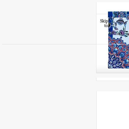
Skip
to