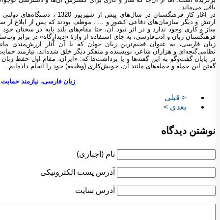
باقی می‌ماند.
در آغاز کار فرهنگستان در سال‌های 
ارتش و دیگر سازمان‌های دفاعی کشور و ... ، موظف بودند که پس از ابلاغ از سوی
ساز و کاری وجود ندارد و در اثر نبود آن، حتا مقام‌های بلند پایه در سخنان خ
فرهنگستان زبان و ادب‌فارسی، به جای استفاده از واژۀ «دیدار‌گاه» در برابر وب‌سای
زبان فارسی، به عنوان فخیم‌ترین زبان جهان که با آن آثار ارزش‌مندی مانند
نظامی‌گنجه‌ای و هزاران شاعر، نویسنده و متفکر دیگر خلق شده‌اند، نیازمند حما
در پایان گفت‌و‌گو به این گفته‌ها و یا برداشت‌ها که: «ایران، مقام اول حفظ زبان
گفتن این جمله و جمله‌های مانند آن، خویش‌کاری (وظیفه) خود را انجام داده‌ایم.
زبان فارسی، نیازمند حمایت
< قبلی
بعدی >
نوشتن دیدگاه
نام (اجباری)
آدرس پست الکترونیکی
آدرس سایت