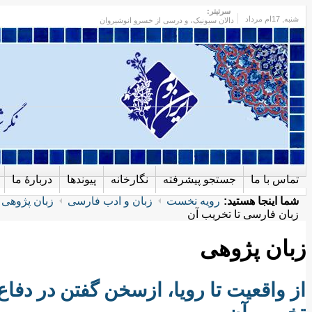
سرتیتر:
شنبه
, 17ام مرداد
دالان سیونیک، و درسی از خسرو انوشیروان
تماس با ما
جستجو پیشرفته
نگارخانه
پیوندها
دربارهٔ ما
شما اینجا هستید:
رویه نخست
زبان و ادب فارسی
زبان پژوهی
زبان فارسی تا تخریب آن
زبان پژوهی
از واقعیت تا رویا، ازسخن گفتن در دفا