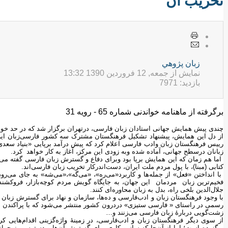
تخریب آن
زبان پژوهي
نمایش از جمعه, 12 فروردين 1390 13:32
بازدید: 7971
برگرفته از ماهنامه خواندنی شماره 65 - رویه 31
چندی پیش همایش جهانی استادان زبان فارسی، درتهران برگزار شد که در حد خود، 
از دل این همایش، پیشنهاد تشکیل فرهنگستان مشترک سه کشور فارسی‌زبان ایران
رییس فرهنگستان زبان وادب فارسی اعلام کرد که پیش درآمد برپایی «بنیاد سعد
زبانان درسطح جهانی، آماده شده وبه زودی این مرکز، آغاز به کار خواهد کرد.
اما هم زمان که این همایش برپا بود وبرای دفاع و گسترش زبان فارسی گفته می‌ش
کتابی (مبنا)، با پول مردم ملت ایران، دست‌اندرکار تخریب زبان فارسی‌اند.
با انداختن «فعل» از جمله‌ها و کاربرد«می‌ره»، «می‌گه»،«می‌شه» به جای می‌رو
فخیم‌ترین زبان مردمان این جهان، به جایگاه گویش مردم کوچه‌بازار، فروکشند 
جلال‌الدین بلخی راه، بدل به زبان محاوره‌ای کنند.
با وجود فرهنگستان زبان و ادب‌فارسی و ده‌ها، سازمان و نهاد برای گسترش زبان ف
رسمی در راستای « فارسی ‌ستیزی» دردرون کشور منتشر می‌شود که با پراکندن درو
زشت‌گویی دربارۀ زبان فارسی می‌زنند و…
از سوی دیگر فرهنگستان زبان و ادب‌فارسی، در زمینۀ واژه‌گزینی اقدام‌هایی کرد
برگزیده است؛ اما از آن‌جا که ساز و کاری برای گسترش آن‌ها و دسترسی نوجوانان