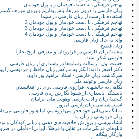
تهاجم فرهنگی، به دست خودمان و با پول خودمان
زبان فارسی را درون مرز‎ها، پاس بداریم و برون مرزها، گسترش دهیم
استفاده نادرست از زبان فارسی در سیما
تهاجم فرهنگی، با دست خودمان و پول خودمان 2
تهاجم فرهنگی، با دست خودمان و پول خودمان 3
تهاجم فرهنگی، با دست خودمان و پول خودمان 4
وای به حال زبان فارسی
زبان فصیح
پيشينهٔ زبان فارسي در فرارودان و معرفي تاريخ بخارا
فارسی شکر است
خشت اول - رسالت رسانه‌ها در پاسداری از زبان فارسی
دكتر اصغر دادبه: انگلز به مارکس زبان حافظ و فردوسی را پیش
سرگذشت زبان فارسی - استاد ابراهیم پور داوود
زبان فارسی و تولید ملی
نگاهی به چالشهای فراروی فارسی دری در افغانستان
بایستگی پاسداری از شیوۀ نگارش زبان فارسی
گنجینهٔ زبان و ادب پارسی وهویت ملی ایرانیان
آسیب‌شناسی زبان پارسیِ امروز
به انگلیسی‌دانی خود فخر می‌فروشیم، اما هنوز فارسی نمی‌دان
زبان فردوسی و زبان ما
انشاءنویسی و پرورش خلاقیت‌های ذهنی و زبانی کودکان و نوج
تابلوهای فرنگی‌مآب در تقابل با فرهنگ ایرانی! - تأملی در ض
واژگان بیگانه