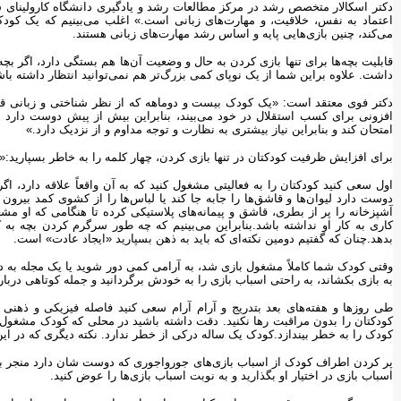
دکتر اسکالار متخصص رشد در مرکز مطالعات رشد و یادگیری دانشگاه کارولینای شما
اعتماد به نفس، خلاقیت، و مهارت‌های زبانی است.» اغلب می‌بینیم که یک کودک 
می‌کند، چنین بازی‌هایی پایه و اساس رشد مهارت‌های زبانی هستند.
قابلیت بچه‌ها برای تنها بازی کردن به حال و وضعیت آن‌ها هم بستگی دارد، اگر ب
داشت. علاوه براین شما از یک نوپای کمی بزرگ‌تر هم نمی‌توانید انتظار داشته باش
دکتر فوی معتقد است: «یک کودک بیست و دوماهه که از نظر شناختی و زبانی قابل
افزونی برای کسب استقلال در خود می‌بیند، بنابراین بیش از پیش دوست دارد ب
امتحان کند و بنابراین نیاز بیشتری به نظارت و توجه مداوم و از نزدیک دارد.»
برای افزایش ظرفیت کودکتان در تنها بازی کردن، چهار کلمه را به خاطر بسپارید:
اول سعی کنید کودکتان را به فعالیتی مشغول کنید که به آن واقعاً علاقه دارد، ا
دوست دارد لیوان‌ها و قاشق‌ها را جابه جا کند یا لباس‌ها را از کشوی کمد بیرون
آشپزخانه را پر از بطری، قاشق و پیمانه‌های پلاستیکی کرده تا هنگامی که ا
کاری به کار او نداشته باشد.بنابراین می‌بینیم که چه طور سرگرم کردن بچه به
بدهد.چنان که گفتیم دومین نکته‌ای که باید به ذهن بسپارید «ایجاد عادت» است.
وقتی کودک شما کاملاً مشغول بازی شد، به آرامی کمی دور شوید یا یک مجله به د
به بازی بکشاند، به راحتی اسباب بازی را به خودش برگردانید و جمله کوتاهی درباره
طی روزها و هفته‌های بعد بتدریج و آرام آرام سعی کنید فاصله فیزیکی و ذهنی خ
کودکتان را بدون مراقبت رها نکنید. دقت داشته باشید در محلی که کودک مشغول
کودک را به خطر بیندازد.کودک یک ساله درکی از خطر ندارد. نکته دیگری که در ا
پر کردن اطراف کودک از اسباب بازی‌های جورواجوری که دوست شان دارد منجر به د
اسباب بازی در اختیار او بگذارید و به نوبت اسباب بازی‌ها را عوض کنید.