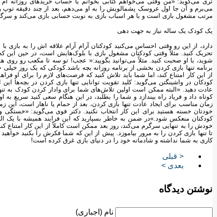
تری می‌گوید: «من وقتی می‌خواهم کتابی بخوانم یا حساب خریدهای روزانه ام را
می‌برم و آن جا اول عروسک پشمالویش را به او می‌دهم، بعد از چند دقیقه توپ را 
مرتب مشغول بازی است و با هر اسباب بازی به نوبت حسابی بازی می‌کند و سرگر
یک کودک یک ساله نیاز به جهت دهی
دارد، از این رو وقتی احساس می‌کنید کودکتان آرام آرام علاقه اش را به بازی با
تحریک کنید. مثلاً وقتی کودکتان مشغول بازی با بلوک‌هایش است، در حین این که
شوید، با او صحبت کنید. مثلاً می‌توانید بگویید:« عجب! تو سه تا مکعب رو رو
برنامه تنها بازی کردن بخشی از برنامه روزانه بچه باشد.کودکی که یک روز خیلی
از این کار امتناع کند، اما شما باید تلاش کنید که فرصت‌های لازم را برای او فرا
کودکان در واشینگتن می‌گوید: کلید تقویت توانایی تنها بازی کردن در بچه‌ها این 
عادت دهید. «البته ممکن است اولین تلاش‌های شما برای وادار کردن کودک به تنه
کوتاه داد و فریاد راه بیندازد و شما را بطلبد، در این هنگام سعی کنید سریع به ا
زمان مناسب برای ایجاد عادت تنها بازی کردن، بعد از حمام یا ناهار است، این
خودتان خسته هستید برای این کار انتخاب نکنید. دکتر فوی می‌گوید: «خستگی 
کودکتان منعکس شود.»در ضمن به خاطر بسپارید که این فرایند همیشه با یک الگ
خودش را به تنهایی سرگرم می‌کند، روز بعد ممکن است کاملاً از این کار امتناع کند
تا تنها بازی کردن را به مرور بیاموزد. پیش از این که شما فکرش را بکنید خواهید 
کاری به شما نداشته و شادمانه خود را در دنیای بازی غرق کرده است!‏
< قبلی
بعدی >
نوشتن دیدگاه
نام (اجباری)