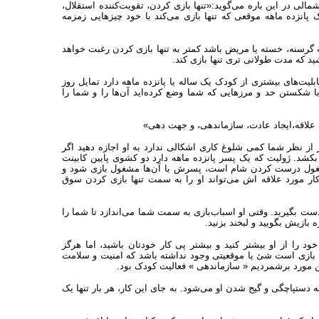
لی در این باره می‌گوید:«تنها بازی کردن، تقویت‌کننده استقلال،
پانزده ماهه موقعی که تنها بازی می‌کند با خود چیزهایی زمزمه
چه گرسنه، خسته یا مریض باشد کمتر به تنها بازی کردن رغبت خواهد
ید که مدت طولانی تری تنها بازی کند.
یت‌های بیشتری از کودک یک ساله یا پانزده ماهه دارد تمایل روز
ا شکستن حد و مرزهایی که شما وضع کرده‌اید آن‌ها را و شما را
« علاقه،ایجاد عادت، سازماندهی، و جهت دهی»
گر از نظر شما کمی شلوغ کاری اشکالی ندارد به او اجازه دهید اگر
 بکشد. ژولیت که یک پسر پانزده ماهه دارد دو کشوی پایین کابینت
و مشغول درست کردن شام است، پسرش با آن‌ها مشغول بازی شود و
 کار مورد علاقه اش می‌تواند او را به سمت تنها بازی کردن سوق
ست بگیرید. وقتی او اسباب‌بازی به سمت شما می‌اندازد تا شما را
 بازیش بگویید و لبخند بزنید.
ود را از او بیشتر کنید و بیشتر پی کار خودتان باشید، اما هرگز
 بازی است شئ یا موقعیتی وجود نداشته باشد که امنیت و سلامت
ین مورد برشمردیم « سازماندهی » فعالیت کودک بود.
ستپاچگی و گیج شدن او می‌شود. به جای این کار، هر بار تنها یک