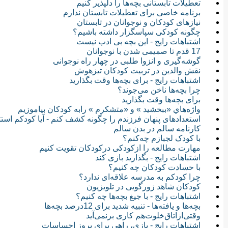
تعطیلات تابستانی بچه‌ها را دلپذیر كنیم‏
برنامه خاصی برای تعطیلات تابستان ندارم
نیازهای کودکان و نوجوانان در تابستان
چگونه کودکی سپاسگزار داشته باشیم؟
اشتباهات رایج - این بچه بی ادب نیست
17 قدم تا صمیمی شدن با نوجوانان
گوشه‌گیری و انزوا طلبی در چهار راه نوجوانی
نقش والدین در تربیت کودکان تیزهوش
اشتباهات رایج - برای بچه‌ها وقت بگذارید
چرا بچه‌ها ناخن می‌جوند؟
برای بچه‌ها وقت بگذارید
واژه‌هاي «ببخشيد ‏» و «متشکرم ‏» رابه کودکان بياموزيم
استعدادهای پنهان فرزندم را چگونه کشف کنم - آیا کودکم است
کارنامه سالم در بدن سالم
با کودک لجبازم چه‌کنم؟
مهارت مطالعه را ازکودکی درکودکان تقویت کنیم
اشتباهات رایج - بگذارید بازی کند
با حسادت کودکان چه کنیم؟
چرا ‌کودکم به مدرسه علاقه‌ای ندارد؟
کودکان شاهد زورگویی در تلویزیون
اشتباهات رایج - با جیغ بچه‌ها چه کنیم؟
بچه‌ها و یافته‌ها - تنبیه‌‌ شدید برای 12درصد بچه‌ها
وقتی‌از‌اتاق‌خلوت‌هم کاری برنمی‌آید
اشتباهات رایج - بازی، راهی برای بروز احساسات