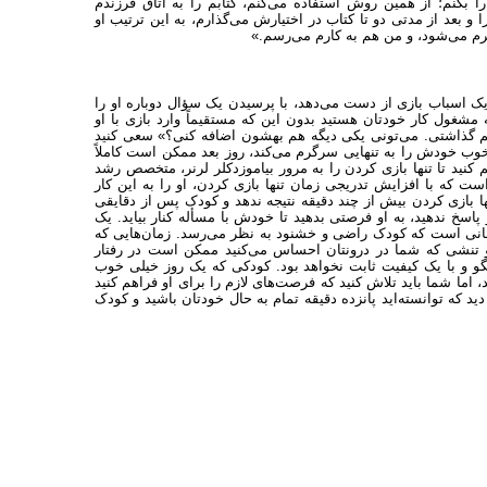
 بکنم؛ از همین روش استفاده می‌کنم، کتابم را به اتاق فرزندم
و بعد از مدتی دو تا کتاب در اختیارش می‌گذارم، به این ترتیب او
م می‌شود، و من هم به کارم می‌رسم.»
 یک اسباب بازی از دست می‌دهد، با پرسیدن یک سؤال دوباره او را
 مشغول کار خودتان هستید بدون این که مستقیماً وارد بازی با او
ی هم گذاشتی. می‌تونی یکی دیگه هم بهشون اضافه کنی؟» سعی کنید
 خوب خودش را به تنهایی سرگرم می‌کند، روز بعد ممکن است کاملاً
هم کنید تا تنها بازی کردن را به مرور بیاموزدکلر لرنر، متخصص رشد
است که با افزایش تدریجی زمان تنها بازی کردن، او را به این کار
ا بازی کردن بیش از چند دقیقه نتیجه ندهد و کودک پس از دقایقی
و پاسخ ندهید، به او فرصتی بدهید تا خودش با مسأله کنار بیاید. یک
 زمانی است که کودک راضی و خشنود به نظر می‌رسد. زمان‌هایی که
و تنشی که شما در درونتان احساس می‌کنید ممکن است در رفتار
و و با یک کیفیت ثابت نخواهد بود. کودکی که یک روز خیلی خوب
، اما شما باید تلاش کنید که فرصت‌های لازم را برای او فراهم کنید
دید که توانسته‌اید پانزده دقیقه تمام به حال خودتان باشید و کودک