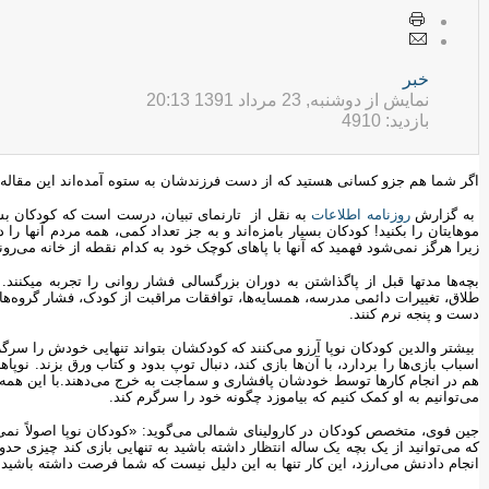
خبر
نمایش از دوشنبه, 23 مرداد 1391 20:13
بازدید: 4910
اگر شما هم جزو کسانی هستید که از دست فرزندشان به ستوه آمده‌اند این مقاله را 
‏ به گزارش
روزنامه اطلاعات
به نقل از تارنمای تبیان، درست است که کودکان بس
موهایتان را بکنید! کودکان بسیار بامزه‌اند و به جز تعداد کمی، همه مردم آنها 
زیرا هرگز نمی‌شود فهمید که آنها با پاهای کوچک خود به کدام نقطه از خانه می‌رون
بچه‌ها مدتها قبل از پاگذاشتن به دوران بزرگسالی فشار روانی را تجربه می‏کن
طلاق، تغییرات دائمی مدرسه، همسایه‌ها، توافقات مراقبت از کودک، فشار گروه‌ه
دست و پنجه نرم کنند.‏
‏ بیشتر والدین کودکان نوپا آرزو می‌کنند که کودکشان بتواند تنهایی خودش را سر
اسباب بازی‌ها را بر‌دارد، با آن‌ها بازی کند، دنبال توپ بدود و کتاب ورق بزند. نوپاه
هم در انجام کارها توسط خودشان پافشاری و سماجت به خرج می‌دهند.با این همه 
می‌توانیم به او کمک کنیم که بیاموزد چگونه خود را سرگرم کند. ‏
جین فوی، متخصص کودکان در کارولینای شمالی می‌گوید: «کودکان نوپا اصولاً نمی‌ت
که می‌توانید از یک بچه یک ساله انتظار داشته باشید به تنهایی بازی کند چیزی ح
انجام دادنش می‌ارزد، این کار تنها به این دلیل نیست که شما فرصت داشته باشید شام 