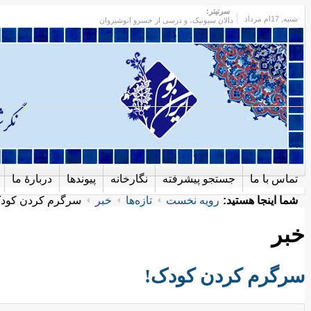
سرتیتر:
شنبه
, 17ام مرداد
دالان سیونیک، و درسی از خسرو انوشیروان
تماس با ما
جستجو پیشرفته
نگارخانه
پیوندها
دربارهٔ ما
شما اینجا هستید:
رویه نخست
تازه‌ها
خبر
سرگرم کردن کود
خبر
سرگرم کردن کودک!