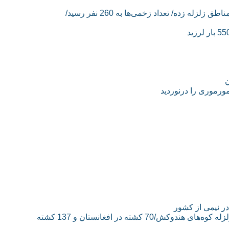
گزارش‌ها از زلزله 6.2 ریشتری ایلام؛ خسارت 70 درصدی به مناطق زلزله زده/ تعداد زخمی‌ها به 260 نفر رسید/
ر نیمی از کشور
زلزله 40 ثانیه‌ای در ۴ کشور و احساس آن در 6 کشور/مرکز زلزله کوه‌های هندوکش/70 کشته در افغانستان و 137 کشته