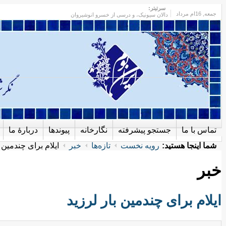
سرتیتر:
جمعه
, 16ام مرداد
دالان سیونیک، و درسی از خسرو انوشیروان
تماس با ما
جستجو پیشرفته
نگارخانه
پیوندها
دربارهٔ ما
شما اینجا هستید:
رویه نخست
تازه‌ها
خبر
ایلام برای چندمین ب
خبر
ایلام برای چندمین بار لرزید