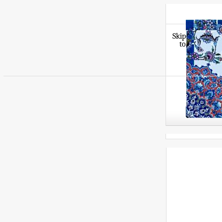
Skip
to