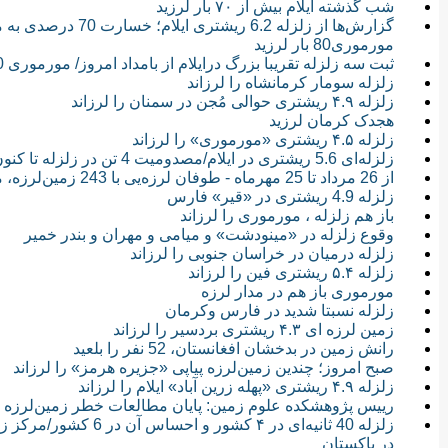
شب گذشته ایلام بیش از ۷۰ بار لرزید
مورموری80 بار لرزید
ثبت سه زلزله تقریبا بزرگ درایلام از بامداد امروز/ مورموری 550 بار لرزید
زلزله سومار کرمانشاه را لرزاند
زلزله ۴.۹ ریشتری حوالی مُجن در سمنان را لرزاند
هجدک کرمان لرزید
زلزله ۴.۵ ریشتری «مورموری» را لرزاند
زلزله‌ای 5.6 ریشتری در ایلام/مصدومیت 4 تن در زلزله تا کنون
از 26 مرداد تا 25 مهرماه - طوفان لرزه‌یی با 243 زمین‌لرزه، مورموری را درنوردید
زلزله 4.9 ریشتری در «قیر» فارس
باز هم زلزله ، مورموری را لرزاند
وقوع زلزله در «مینودشت» و میامی و مهران و بندر خمیر
زلزله درمیان در خراسان جنوبی را لرزاند
زلزله ۵.۴ ریشتری فین را لرزاند
مورموری باز هم در مدار لرزه
زلزله نسبتا شدید در فارس وکرمان
زمین لرزه ای ۴.۳ ریشتری بردسیر را لرزاند
رانش زمین در بدخشان افغانستان، 52 نفر را بلعید
صبح امروز؛ چندین زمین‌لرزه پیاپی «جزیره هرمز» را لرزاند
زلزله ۴.۹ ریشتری «پهله زرین آباد» ایلام را لرزاند
رییس پژوهشکده علوم زمین: پایان مطالعات خطر زمین‌لرزه د
در پاکستان