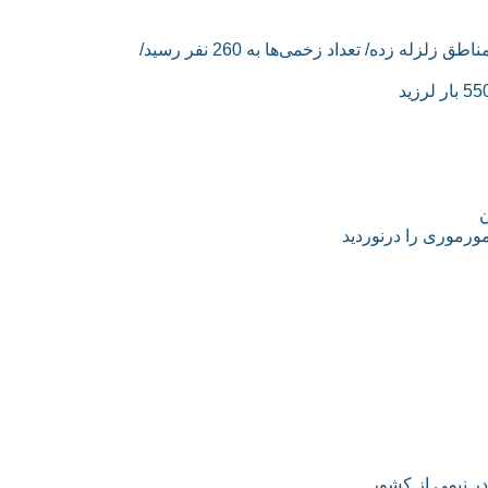
گزارش‌ها از زلزله 6.2 ریشتری ایلام؛ خسارت 70 درصدی به مناطق زلزله زده/ تعداد زخمی‌ها به 260 نفر رسید/
ر نیمی از کشور