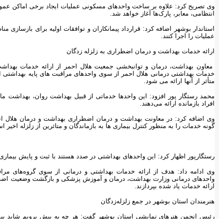
وی تصریح کرد: علاوه بر ساخت واحدهای مسکونی عملیات ایجاد برخی اماکن عمومی
انتظامی، معابر، پارک‌ها آغاز خواهد شد.
استاندار بوشهر اضافه کرد: قرارداد پیمانکاران و توافقات اولیه برای بازسازی م
عملیات را اجرا کنند.
ارائه خدمات بهداشت و درمان اضطراری به زلزله زدگان
معاون بهداشت، درمان و توانبخشی جمعیت هلال احمر از ارائه خدمات بهداشت 
خدمات بهداشتی درمانی هلال احمر از سوی واحدهای مراقبت های پایه بهداشتی 
متأثر از آنها ارائه می شود.
محمد رستگار پور افزود: این واحدها خدماتی از قبیل بهداشت روان، بهداشت م
افراد بازمانده ارائه می‌دهند.
وی اضافه کرد: در معاونت بهداشت و درمان اضطراری بهداشت و درمان هلال احمر
گونه خدمات را به منظور کنترل بیماری ها به بازماندگان و متاثرین از زلزله اخیر ا
رستگارپور اظهار کرد: این واحدهای بهداشتی در صدد هستند با ثبت و پایش بیماری 
وی ادامه داد: هدف از ارائه خدمات بهداشتی و درمانی از سوی گروه‌های مراقب
واحدهای درمانی وزارت بهداشت، درمان و آموزش پزشکی و بازگشت وضعیت اضطر
ارائه خدمات یاد شده بپردازند.
هنرمندان استان بوشهر در جمع زلزله‌زدگان
رئیس انجمن هنرهای نمایشی استان بوشهر گفت: هر چه به پیش برویم شاید بیشت