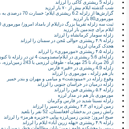
زلزله 5 ریشتری کاکی را لرزاند
شب گذشته ایلام بیش از ۷۰ بار لرزید
مورموری80 بار لرزید
ثبت سه زلزله تقریبا بزرگ درایلام از بامداد امروز/ مورموری 550 بار لرزید
ایلام برای چندمین بار لرزید
زلزله سومار کرمانشاه را لرزاند
زلزله ۴.۹ ریشتری حوالی مُجن در سمنان را لرزاند
هجدک کرمان لرزید
زلزله ۴.۵ ریشتری «مورموری» را لرزاند
زلزله‌ای 5.6 ریشتری در ایلام/مصدومیت 4 تن در زلزله تا کنون
از 26 مرداد تا 25 مهرماه - طوفان لرزه‌یی با 243 زمین‌لرزه، مورموری را درنوردید
زلزله 4.9 ریشتری در «قیر» فارس
باز هم زلزله ، مورموری را لرزاند
وقوع زلزله در «مینودشت» و میامی و مهران و بندر خمیر
زلزله درمیان در خراسان جنوبی را لرزاند
زلزله ۵.۴ ریشتری فین را لرزاند
مورموری باز هم در مدار لرزه
زلزله نسبتا شدید در فارس وکرمان
زمین لرزه ای ۴.۳ ریشتری بردسیر را لرزاند
رانش زمین در بدخشان افغانستان، 52 نفر را بلعید
صبح امروز؛ چندین زمین‌لرزه پیاپی «جزیره هرمز» را لرزاند
زلزله ۴.۹ ریشتری «پهله زرین آباد» ایلام را لرزاند
رییس پژوهشکده علوم زمین: پایان مطالعات خطر زمین‌لرزه د