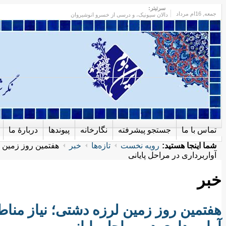
سرتیتر:
جمعه
, 16ام مرداد
دالان سیونیک، و درسی از خسرو انوشیروان
تماس با ما
جستجو پیشرفته
نگارخانه
پیوندها
دربارهٔ ما
شما اینجا هستید:
رویه نخست
تازه‌ها
خبر
هفتمین روز زمین ل
آواربرداری در مراحل پایانی
خبر
هفتمین روز زمین لرزه دشتی؛ نیاز مناط