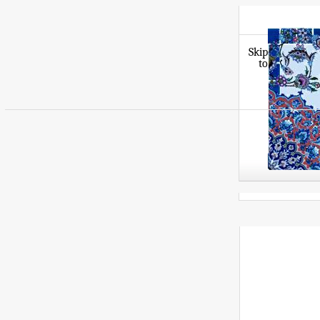
Skip
to