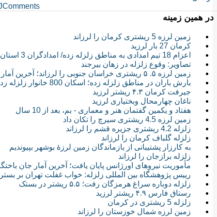
JComments
در همین زمینه
زمین لرزه 5 ریشتری کرمان را لرزاند
کرمان 27 بار لرزید
اعزام 18 تیم امدادی به مناطق زلزله زده/ امدادگران 3 استان اعزام شدند
تصاویر: وقوع زلزله در زهان بیرجند
زمین لرزه ۵. ۵ ریشتری خراسان جنوبی را لرزاند؛ آخرین آمار تلفات زمین لرزه زهان
بارش باران در مناطق زلزله زده؛ اسکان 800 خانوار زلزله زده در چادر/ 60 هزار واحد مسکونی که مقاوم نیست
جیرفت کرمان ۴.۳ ریشتر لرزید
ناغان چهارمحال وبختیاری لرزید
هفتاد و یکمین گفتمان هنر و معماری - بم، بعد از 10 سال
زمین لرزه 4.5 ریشتری سیرچ را تکان داد
زلزله 4.2 ریشتری جزیره قشم را لرزاند
زلزله گلباف کرمان را لرزاند
به کارزار پشتیبانی از بازماندگان زمین لرزۀ بوشهر بپیوندیم
زلزله برازجان را لرزاند
مأموریت نیروهای اورژانس پایان یافت؛ آخرین آمار جان باختگ
رییس پژوهشگاه بین المللی زلزله‌: خواب غفلت تهران بر بستر 21 گسل زلزله - ایران، دهمین کشور حادثه‌خیز جها
زلزله دوباره سراغ هرمزگان رفت؛ ۵.۵ ریشتر در بستک
رستاق فارس ۴.۹ ریشتر لرزید
زلزله 5 ریشتری در کرمان
زمین لرزه شمال خوزستان را لرزاند