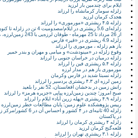
ایلام برای چندمین بار لرزید
زلزله سومار کرمانشاه را لرزاند
هجدک کرمان لرزید
زلزله ۴.۵ ریشتری «مورموری» را لرزاند
زلزله‌ای 5.6 ریشتری در ایلام/مصدومیت 4 تن در زلزله تا کنون
از 26 مرداد تا 25 مهرماه - طوفان لرزه‌یی با 243 زمین‌لرزه، مورموری را درنوردید
زلزله 4.9 ریشتری در «قیر» فارس
باز هم زلزله ، مورموری را لرزاند
وقوع زلزله در «مینودشت» و میامی و مهران و بندر خمیر
زلزله درمیان در خراسان جنوبی را لرزاند
زلزله ۵.۴ ریشتری فین را لرزاند
مورموری باز هم در مدار لرزه
زلزله نسبتا شدید در فارس وکرمان
زمین لرزه ای ۴.۳ ریشتری بردسیر را لرزاند
رانش زمین در بدخشان افغانستان، 52 نفر را بلعید
صبح امروز؛ چندین زمین‌لرزه پیاپی «جزیره هرمز» را لرزاند
زلزله ۴.۹ ریشتری «پهله زرین آباد» ایلام را لرزاند
رییس پژوهشکده علوم زمین: پایان مطالعات خطر زمین‌لرزه د
در پاکستان
زلزله ۴ ریشتری کرمان را لرزاند
قلعه‌گنج کرمان لرزید
زلزله ۳.۱ ریشتری تهران را لرزاند