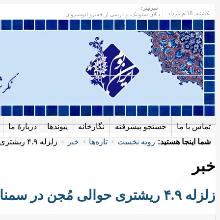
سرتیتر:
یکشنبه
, 18ام مرداد
دالان سیونیک، و درسی از خسرو انوشیروان
تماس با ما
جستجو پیشرفته
نگارخانه
پیوندها
دربارهٔ ما
شما اینجا هستید:
رویه نخست
تازه‌ها
خبر
زلزله ۴.۹ ریشتری حوالی مُجن در سمنان را لرزاند
خبر
زلزله ۴.۹ ریشتری حوالی مُجن در سمنان را لرزاند