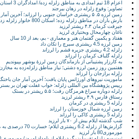
اعزام 18 تیم امدادی به مناطق زلزله زده/ امدادگران 3 استان اعزام شدند
تصاویر: وقوع زلزله در زهان بیرجند
زمین لرزه ۵. ۵ ریشتری خراسان جنوبی را لرزاند؛ آخرین آمار تلفات زمین لرزه زهان
بارش باران در مناطق زلزله زده؛ اسکان 800 خانوار زلزله زده در چادر/ 60 هزار واحد مسکونی که مقاوم نیست
جیرفت کرمان ۴.۳ ریشتر لرزید
ناغان چهارمحال وبختیاری لرزید
هفتاد و یکمین گفتمان هنر و معماری - بم، بعد از 10 سال
زمین لرزه 4.5 ریشتری سیرچ را تکان داد
زلزله 4.2 ریشتری جزیره قشم را لرزاند
زلزله گلباف کرمان را لرزاند
به کارزار پشتیبانی از بازماندگان زمین لرزۀ بوشهر بپیوندیم
هفتمین روز زمین لرزه دشتی؛ نیاز مناطق زلزله‌زده به مخازن آ
زلزله برازجان را لرزاند
مأموریت نیروهای اورژانس پایان یافت؛ آخرین آمار جان باختگ
رییس پژوهشگاه بین المللی زلزله‌: خواب غفلت تهران بر بستر 21 گسل زلزله - ایران، دهمین کشور حادثه‌خیز جها
زلزله دوباره سراغ هرمزگان رفت؛ ۵.۵ ریشتر در بستک
رستاق فارس ۴.۹ ریشتر لرزید
زلزله 5 ریشتری در کرمان
زمین لرزه شمال خوزستان را لرزاند
زلزله 5 ریشتری کاکی را لرزاند
شب گذشته ایلام بیش از ۷۰ بار لرزید
مورموری80 بار لرزید
ثبت سه زلزله تقریبا بزرگ درایلام از بامداد امروز/ مورموری 550 بار لرزید