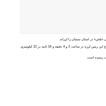
به گزارش ایرنا از مرکز لرزه نگاری موسسه ژئوفیزیک دانشگاه تهران، زمان وقوع این زمین لرزه در ساعت 2 و 4 دقیقه و 19 ثانیه در 22 کیلومتری