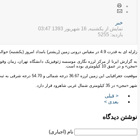
خبر
نمایش از یکشنبه, 16 شهریور 1393 03:47
بازدید: 5255
زلزله ای به قدرت 4.9 در مقیاس درونی زمین (ریشتر) بامداد امروز (یکشنبه) حوالی «مُجن» در استان سمنان را لرزاند.
«مجن» و در عمق 10 کیلومتری بوده است.
موقعیت جغرافیایی این زمین لرزه 36.67 درجه شمالی و 54.70 درجه شرقی به ثبت رسیده است.
شهر «مجن» در 35 کیلومتری شمال غربی شاهرود قرار دارد.
< قبلی
بعدی >
نوشتن دیدگاه
نام (اجباری)