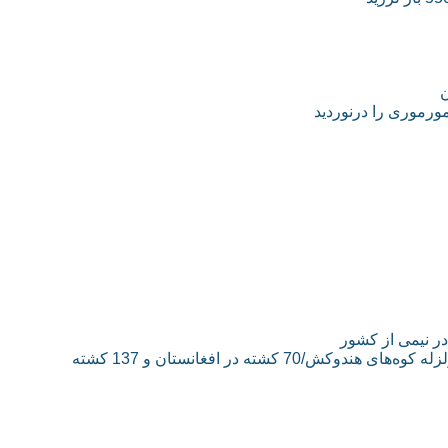
ر نیمی از کشور
زلزله 40 ثانیه‌ای در ۴ کشور و احساس آن در 6 کشور/مرکز زلزله کوه‌های هندوکش/70 کشته در افغانستان و 137 کشته