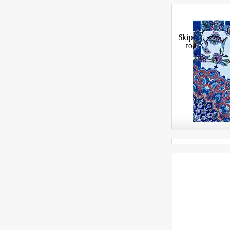
Skip
to