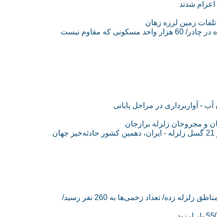
ب - آواربرداری در مراحل پایانی
ان و مجروحان زلزله برازجان
ن
گزارش‌ها از زلزله 6.2 ریشتری ایلام؛ خسارت 70 درصدی به مناطق زلزله زده/ تعداد زخمی‌ها به 260 نفر رسید/