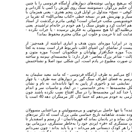
ی‌هیچ پروایی نوشته‌های دیوارهای آرامگاه فردوسی را با چنین
آن حکیم بزرگوار، دستنوشته سنگ روی گورش را کمی با کاردانی و
«کوفی – نسخ» متداول در اوایل قرن پنجم هجری - یعنی همزمان با
ر و بهترینش هم در نسخه خطی «کتاب معانی‌الله» که تقریبا در
ای خوشنویسی مکتب خراسان است؟ (وقتی مادرم درگذشت از استاد
هم اجابت کرد و نقوش سنگ را هم خودم در خانه‌ام تراشیدم. یعنی
بید؟)و آیا هیچ مسوولی به فکرش نرسیده - یا جرات نکرده -
دایت کند تا حرمت و خلوت این مکان محترم محفوظ بماند؟
د در ایران! موزه‌ای بدون هدف و انباری انباشته از همه‌چیز: از
نیست از تماشای این اشیای اغلب نامربوط قرار است بیننده به کجا
ت؟ موزه جنگ‌افزار پهلوانان و جنگجویان است؟ موزه متون و
ث - شاعر بزرگ معاصر - قرار دارد؛ با مجسمه‌ای نیم‌تنه و ساخته
 و آن صورت مطبوع در یادم است، این شکلی نبود اصلا و نشناختمش
 کج می‌کنم به طرف آرامگاه فردوسی - که مانند معبد سلیمان به
تا برسم به فضای اطراف سنگ گور. بر دیوار‌های سه طرف - یا چهار
شی تند و ناجوری از پایین به آنها تابانده‌اند. نه نام و نشان
 مجسمه‌ها – به‌جز خامدستی - در ابعاد و تناسبات سر و اندام
ش! خدا کند این مجسمه‌ها را در سال افتتاح نصب نکرده باشند چون
بدجوری اعتقادم به سلیقه مطلوب ایرانیان آن زمان از دست می‌رود! و ناچار دلگرمی به خودم می‌دهم که حتما کار، کار مرمتگران دهه 40 است یا
ده؟ یا تنها حاصل بی‌توجهی و بی‌مسوولیتی و بی‌اعتنایی مسوولان
وده نشده، شاهنامه تاریخ حماسی ملتی بزرگ است که ذکر نبردهای
ن بماند و در یادمان بماند که قهرمانانمان - از رستم و اسفندیار تا
هان ستمگری که «فر» ایزدی خود را به‌خاطر ستمگری، دیرزمانی بود
را هر کودک دبستانی هم می‌داند – و یا باید بداند - چون نمی‌دانم