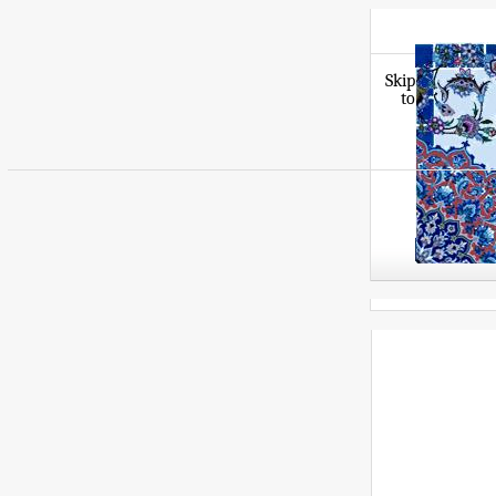
Skip
to