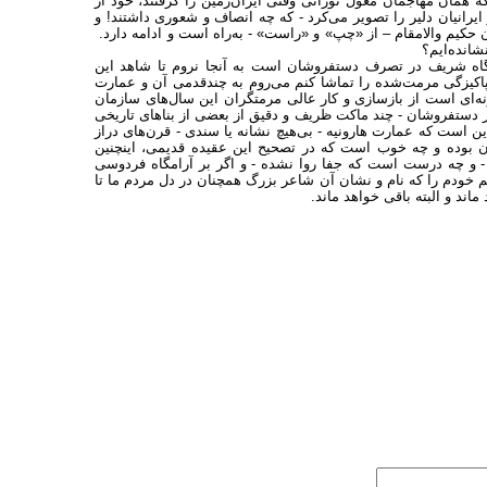
که همان مهاجمان مغول تورانی وقتی ایران‌زمین را گرفتند، خود از
رانیان دلیر را تصویر می‌کرد - که چه انصاف و شعوری داشتند! و
ن حکیم والامقام – از «چپ» و «راست» - به‌راه است و ادامه دارد.
شانده‌ایم؟
یگاه شریف در تصرف دستفروشان است به آنجا نروم تا شاهد این
 پاکیزگی مرمت‌شده را تماشا کنم می‌روم به چندقدمی آن و عمارت
ونه‌ای است از بازسازی و کار عالی مرمتگران این سال‌های سازمان
دار دستفروشان - چند ماکت ظریف و دقیق از بعضی از بناهای تاریخی
این است که عمارت هارونیه - بی‌هیچ نشانه یا سندی - قرن‌های دراز
ن بوده و چه خوب است که در تصحیح این عقیده قدیمی، اینچنین
 - و چه درست است که جفا روا نشده - و اگر بر آرامگاه فردوسی
هم خودم را که نام و نشان آن شاعر بزرگ همچنان در دل مردم ما تا
اند و البته باقی خواهد ماند.