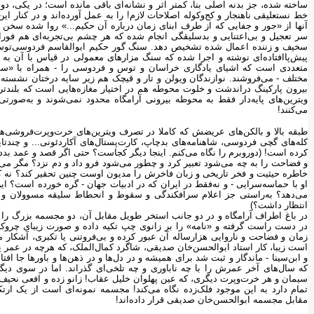
ساخته شده، جز بدنه اصلی بنا، کمتر اثر و نشانه‌ای باقی مانده است؛ در یکی، دو ده
خط نستعلیقی ناهنجار و کج‌وکوله اصلاحات لازم! را به عمل آورده‌اند و در کنار 
آنها از «جور و جفایی که از طرف ابنای زمان درباره آن حکیم...» روا شده سخن 
سر تعجیل و بی‌اعتنایی و بدسلیقگی انجام شده که هر چشم بی‌تجربه‌ای هم فورا
سخیف و زننده اعمال شده تشخیص دهد. سنگ گور حکیم ابوالقاسم فردوسی‌تو
پیش‌پاافتاده‌ای نوشته و اجرا شده که سنگ مزار‌های معمولی در قیاس با آن به 
متعددی است که اشیای یادگاری خراسان و توس و فردوسی را - همراه با «سی‌
مختلف - می‌فروشند. نوازندگان ویولن و تار و قیچک هم زیر سایه درختان نشسته‌
بیرون پارکینگ دراندشت و خلوت محوطه هم در اختیار مغازه‌هایی است که بلندتر
ویترین‌های پایه‌دار فقط به محوطه بیرونی آرامگاه محدود نمی‌شوند و به‌صور
می‌کنند!
طبقه بالا و بالکن‌های عریضش که کاملا در تصرف ویترین‌های خرت‌وپرت‌فروشی
کله‌های گچی فردوسی، شاهنامه‌های بدچاپ، کارت‌پستال‌های آکاردئونی... و چند
کرده است! (دوروبرم را نگاه می‌کنم. اینجا دیگر کجاست؟ حتی اگر قصد و عمد بددل
و فضاحت را به چه می‌شود تعبیر کرد و چطور می‌شود فرو داد و دم نزد؟ مگر می
خاطره حیثیت و فخر تاریخی و زبان فاخرش را مدیون اوست چنین تحقیر کند؟ نه
او با حماسه‌سرایی - و نه‌فقط در ایران که در ادبیات جهان - گره خورده است؟ 
می‌دهد؟ به‌راستی جز اعلام سرافکندگی و سقوط و انحطاط سلیقه مسوولان و مد
انتظار داشت؟)
در باغ اطراف آرامگاه و در دو جانب استخر طویل مقابل آن، دو مجسمه بزرگ را 
در دست راست گرفته و «نامه» را بر زانوی چپ تکیه داده و صورت زیبای چروکید
زمان و فضاحت و ناروایی‌ هزارساله آن عبور کرده و بی‌فروتنی یا تکبری، آشکار 
است زیبا، کار استاد ابوالحسن‌خان صدیقی، شاگرد کمال‌الملک، که هرچه در عم
و ابن‌سینا - ماندگار و ثبت شد برای همیشه و در دل‌ها و در ذهن‌ها و باور‌ها جا 
که سال‌های آخر عمرش را با چه ناباوری و چه تلخی‌ای گذراند. اما در سوی دیگ
سیمان و هر خرت‌وپرت دیگری، که عین پهلوان خلیل عقاب! زانو زده و افعی نحیف 
تمام دارد به این موجود فلک‌زده نگاه می‌کند! مجسمه نمونه‌ای است از یک ارتک
مقابل مجسمه ابوالحسن‌خان صدیقی قرار داده‌اند!