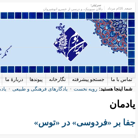
سرتیتر:
جمعه
, 16ام مرداد
دالان سیونیک، و درسی از خسرو انوشیروان
تماس با ما
جستجو پیشرفته
نگارخانه
پیوندها
دربارهٔ ما
شما اینجا هستید:
رویه نخست
یادگارهای فرهنگی و طبیعی
یاد
یادمان
جفا بر «فردوسی» در «توس»