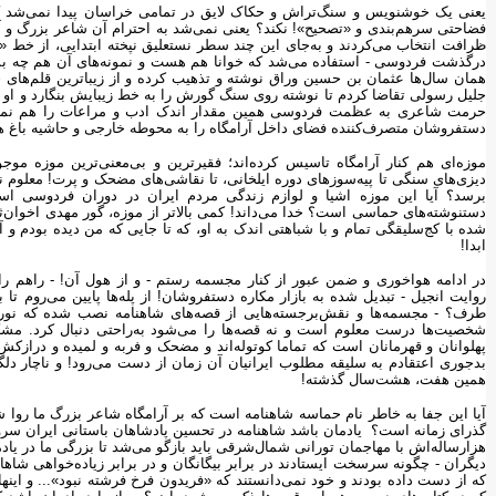
یعنی یک خوشنویس و سنگ‌تراش و حکاک لایق در تمامی خراسان پیدا نمی‌شد که ب
فضاحتی سرهم‌بندی و «تصحیح»! نکند؟ یعنی نمی‌شد به احترام آن شاعر بزرگ و 
ظرافت انتخاب می‌کردند و به‌جای این چند سطر نستعلیق نپخته ابتدایی، از خط 
درگذشت فردوسی - استفاده می‌شد که خوانا هم هست و نمونه‌های آن هم چه بسیا
همان سال‌ها عثمان بن حسین وراق نوشته و تذهیب کرده و از زیبا‌ترین قلم‌ه
جلیل رسولی تقاضا کردم تا نوشته روی سنگ گورش را به خط زیبایش بنگارد و او 
حرمت شاعری به عظمت فردوسی همین مقدار اندک ادب و مراعات را هم نمی‌طل
دستفروشان متصرف‌کننده فضای داخل آرامگاه را به محوطه خارجی و حاشیه باغ ه
موزه‌ای هم کنار آرامگاه تاسیس کرده‌اند؛ فقیرترین و بی‌معنی‌ترین موزه موجو
دیزی‌های سنگی تا پیه‌سوزهای دوره ایلخانی، تا نقاشی‌های مضحک و پرت! معلوم 
برسد؟ آیا این موزه اشیا و لوازم زندگی مردم ایران در دوران فردوسی اس
دستنوشته‌های حماسی است؟ خدا می‌داند! کمی بالاتر از موزه، گور مهدی اخوان‌ثال
شده با کج‌سلیقگی تمام و با شباهتی اندک به او، که تا جایی که من دیده بودم
ابدا!
در ادامه هواخوری و ضمن عبور از کنار مجسمه رستم - و از هول آن! - راهم را
روایت انجیل - تبدیل شده به بازار مکاره دستفروشان! از پله‌ها پایین می‌روم 
طرف؟ - مجسمه‌ها و نقش‌برجسته‌هایی از قصه‌های شاهنامه نصب شده که نور نمای
شخصیت‌ها درست معلوم است و نه قصه‌ها را می‌شود به‌راحتی دنبال کرد. مشکل
پهلوانان و قهرمانان است که تماما کوتوله‌اند و مضحک و فربه و لمیده و درازک
همین هفت، هشت‌سال گذشته!
آیا این جفا به خاطر نام حماسه شاهنامه است که بر آرامگاه شاعر بزرگ ما روا ش
گذرای زمانه است؟ یادمان باشد شاهنامه در تحسین پادشاهان باستانی ایران سر
‌هزارساله‌اش با مهاجمان تورانی شمال‌شرقی باید بازگو می‌شد تا بزرگی ما در یادما
دیگران - چگونه سرسخت ایستادند در برابر بیگانگان و در برابر زیاده‌خواهی شا
که از دست داده بودند و خود نمی‌دانستند که «فریدون فرخ فرشته نبود»... و اینها 