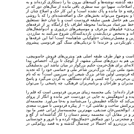
ه گذشته نوشته‌ها و کتیبه‌های بیرون بنا را دستکاری کرده‌اند و به
این اصلاحات، سهوا دو، سه سطری باقی مانده از سال‌های دور که در
رفته و جا مانده و پاک نشده است! و این کار حک و اصلاح چنان از
 و به‌وضوح می‌تواند بخش‌های حک و اضافه‌شده‌ای را که با روشی
سی هم حاصل همین سلیقه فرودست است و با چنان خط نستعلیق
خط میرعماد می‌مانند! محوطه اطراف باغ آرامگاه پر از غرفه‌های
دی» فیلم‌های مزخرف و موسیقی‌های دری‌وری و آت‌وآشغال‌های
اند و به‌محض نزدیک‌شدن بازدیدکنندگان شروع می‌کنند به ساززدن.
ین و مفصل‌ترینشان «چلوکبابی شاهنامه» است! اما این غرفه‌ها و
تی باورنکردنی و خزنده! تا نزدیکی‌های سنگ گور فردوسی پیشروی
‌هاست و چهار طرف طبقه اصلی هم: ویترین‌های فروش جاسوییچی،
تایی هم به دیزی‌های سنگی مشهد، از کوچک تا بزرگ، اختصاص پیدا
انه‌ای برای هتک‌حرمت حکیم بزرگوار در میان نباشد این بدسلیقگی
‌شود ملتی بزرگ، بزرگ‌ترین شاعر ملی و حماسی خود را که تجدید
 که فردوسی اولین شاعر بزرگ شیعی این سرزمین است؟ نه که نام
این بی‌حرمتی را چه کسی و کدام دستگاهی به گردن می‌گیرد و پاسخ
یران و طراحان و برنامه‌ریزان فرهنگی، چه پاسخی را می‌توان
قرار داده‌اند؛ یکی مجسمه زیبای مرمرین فردوسی است که قلم را
ه و اندوهگینش به جایی در دوردست خیر مانده و انگار از پروای
می‌کند که جایگاه عظیمش را می‌شناسد و به‌جا می‌آورد. مجسمه‌ای
ر پربرکتش ساخت و نقاشی کرد – از پیکره فردوسی تا صورت سعدی
افتاد. ابوالحسن‌خان صدیقی، مهم‌ترین مجسمه‌ساز ایرانی عصر ما بود
ر و در مقابل آن، مجسمه رستم دستان را کار گذاشته‌اند از گچ و
و ضجه‌زنی را دور چماقش «چماق‌پیچ» کرده و با غرور و خودستایی
اب بزن‌دررو که احتمالا در چندسال گذشته و به قصد ‌روکم‌کنی در