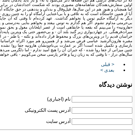
که در کتاب‌های درسی هم این قصه‌ها ذکر می‌شود یا نه؟ و باز باید یادمان باشد 
اولین سفارش‌دهندگان شاهنامه‌های مصوری بودند که شکست اجدادشان در برابر ای
اما همچنان و هنوز هم در این سال‌ها، قیل‌وقال و بددلی و بددهنی در حق جایگاه آ
آیا از همین خاستگاه است که به تلافی و با بی‌اعتنایی آرامگاه او را به چنین روزی ن
دیگر به آرامگاه حکیم توس پا نخواهم گذاشت. عهد کرده‌ام تا وقتی که آن جا
بی‌حرمتی مداوم نشوم. اگر هم گذارم به توس بیفتد و بخواهم بنایی به‌درستی و
«هارونیه» را می‌بینم که بقعه یا خانقاهی است از عصر ایلخانان مغول و بحق نم
میراث‌فرهنگی. در چهاردیواری زیر گنبد بلند آن - و بی‌حضور حتی یک ویترین پایه‌
خراسان قدیم را در ویترین‌های بزرگ و محفوظ قرار داده‌اند و نکته - یا طنز - در 
مقبره هارون‌الرشید عباسی فرض می‌شد و از همین‌رو هم مورد اکراه خراسانیا
بازسازی و تکمیل شده است! اگر بر عمارت بی‌نام‌ونشان هارونیه جفا روا نشده
چنین میزانی از جفا روا شده - که جبران آن را هیچ امید ندارم - اما دلگرمی می‌د
سال‌های دراز - تا وقتی که به زبان زیبا و فاخر پارسی سخن می‌گوییم - باقی خواهد م
< قبلی
بعدی >
نوشتن دیدگاه
نام (اجباری)
آدرس پست الکترونیکی
آدرس سایت