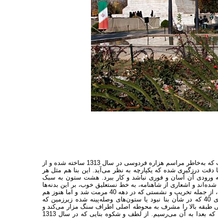
آرامگاه حکیم ابوالقاسم فردوسی در توس، بنای ظریف و موزون و باشکوهی است که به‌خاطر مراسم‌ هزاره فردوسی در سال 1313 ساخته شده و از
ت درز‌گیری شده که یکپارچه به نظر می‌آید. این بنا هم مثل هر
 به ورودی آن آسان و فوری نباشد و کار ببرد. هشت ستون به سبک
ی شده‌اند و اشعاری از شاهنامه، به خط نستعلیق خوب، بر این بدنه‌ها
حک شده است. این عمارت زیبا در طول عمر 80ساله‌اش آسیب بسیار دیده است، از جمله تخریب و نشستی که در دهه 40 مرمت شد و اما هنوز هم
زخم‌هایی از قدیم را بر پیکر خود دارد، مثل محوطه‌سازی بدسلیقه همان سال‌های 40 که در شأن بنا نبود یا ستون‌های وصله‌پینه شده زیرزمین که
 طبقه بالا را مشرف به محوطه اصلی اطراف سنگ مزار می‌کند و
هر چهار دیوار را دور می‌زند و از بالا می‌شود پایین را تماشا کرد. و چه تماشایی! که بعدا به آن می‌رسیم. از لطف و شکوه بنایی که در سال 1313