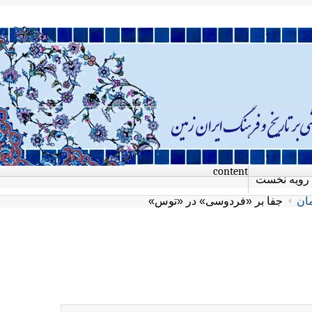
content
رویه نخست
مان
جفا بر «فردوسی» در «توس»