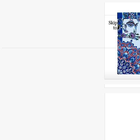
Skip
to