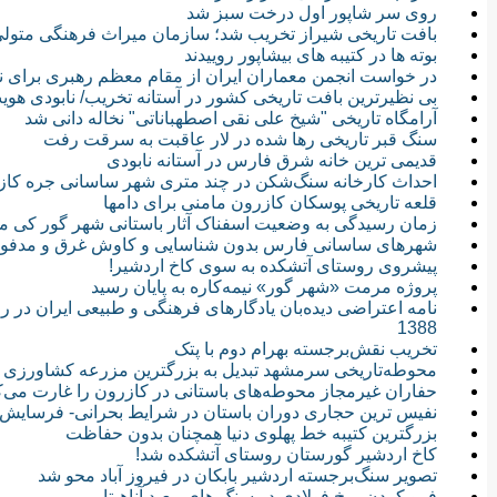
روی سر شاپور اول درخت سبز شد
بافت تاریخی شیراز تخریب شد؛ سازمان میراث فرهنگی متو
بوته ها در کتیبه های بیشاپور روییدند
در خواست انجمن معماران ایران از مقام معظم رهبری برای ن
بی نظیرترین بافت تاریخی کشور در آستانه تخریب/ نابودی هویت 500 سا
آرامگاه تاریخی "شیخ علی نقی اصطهباناتی" نخاله دانی شد
سنگ قبر تاریخی رها شده در لار عاقبت به سرقت رفت
قدیمی ترین خانه شرق فارس در آستانه نابودی
احداث کارخانه سنگ‌شکن در چند متری شهر ساسانی جره کاز
قلعه تاریخی پوسکان کازرون مامنی برای دامها
زمان رسیدگی به وضعیت اسفناک آثار باستانی شهر گور کی م
شهرهای ساسانی فارس بدون شناسایی و کاوش غرق و مدفون
پیشروی روستای آتشکده به سوی کاخ اردشیر!
پروژه مرمت «شهر گور» نیمه‌کاره به پایان رسید
نامه اعتراضی دیده‌بان یادگارهای فرهنگی و طبیعی ایران در را
1388
تخریب نقش‌برجسته بهرام دوم با پتک
محوطه‌تاریخی سرمشهد تبدیل به بزرگترین مزرعه کشاورزی
حفاران غیرمجاز محوطه‌های باستانی در کازرون را غارت می‌ک
نفیس ترین حجاری دوران باستان در شرایط بحرانی- فرسایش
بزرگترین کتیبه خط پهلوی دنیا همچنان بدون حفاظت
کاخ اردشیر گورستان روستای آتشکده شد!
تصویر سنگ‌برجسته اردشیر بابکان در فیروز آباد محو شد
فرو کردن میخ فولادی در سنگ های معبد آناهیتا