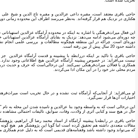
تخریب شده است.
هکتاری در نزدیک هم قرار گرفته‌اند. به‌نظر می‌رسد اطراف این محدوده زمانی دو
این فعال میراث‌فرهنگی با اشاره به اینکه در محدوده آرامگاه عزالدین استهبا
چه دوره‌ای می‌شود ادامه‌ می‌دهد: نزدیک به بقایای آرامگاه عزالدین استهبا
دوره‌ای است. چراکه در این منطقه هیچگونه مطالعات و بررسی علمی انجام نشد
داشته حدود 20 سال پیش از بین رفته است.
حاجی باقری با تاکید بر اینکه دررابطه با پیشیینه و قدمت آرامگاه عزالدین ج
نیست می‌افزاید: در خصوص پیشینه آرامگاه عزالدین هیچ اطلاعاتی وجود ندارد. 
مردم محلی نذر خود را در این مکان ادا می‌کردند.
او می‌افزاید: از آنجایی‌که آرامگاه ثبت نشده و در حال تخریب است میراث‌فره
اختیارات آن‌ها قرار نمی‌گیرد.
این درحالی است که به واسطه وجود بنا عزالدین و نامیده شدن این محله به نام "دِ
حال در هیچ سند و کتابی اثری از ولادت، وفات، سوابق، تالیفات احتمالی مشاهده
حاجی باقری در رابطه‌با پیشینه آرامگاه از استاد محمد رضا آل ابراهیم، پژوه
مقالات متعددی داشته‌ هم تحقیق کرده است اما گویا این پژوهشگر هم هیچ گونه اطلا
که می‌تواند وجود داشته باشد وقفنامه‌های قدیمی است که به دلیل عدم همکاری م