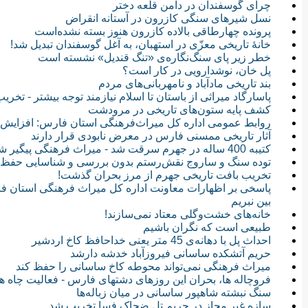
چرای گوسفندان در دامن قلعه دختر
نسل شیرهای سنگی کازرون در آستانه انقراض
پرونده چهار‌طاقی بالاده کازرون هنوز بسته نشده‌است
خانهٔ تاریخی معزّی در استهبان، به آغل گوسفندان تبدیل شد!
خطر زیر پای سنگ‌نگاره‌ی «تنگ قندیل» نشسته است
پل خان، نوشدارویی در کار است؟
بند تاریخی مادآباد و نامهربانی‌های مردم
پاسارگاد میراثی از باستان تا اسلام نیازمند توجه بیشتر - تخ
کشف پایه ستون‌های تاریخی در مرودشت
روابط عمومی اداره کل میراث‌فرهنگی استان فارس: افزای
آثار تاریخی ممسنی فارس در معرض نابودی قرار دارند
کتیبه 400 ساله در جهرم سرقت شد - میراث فرهنگی پیگیر شناسایی سارقان
توده‌ سنگ و ساروج نقش‌رستم بدون بررسی و شناسایی حفظ 
تخریب بافت تاریخی جهرم از مرز بحران گذشت!
پاسخی بر اظهارات معاونت اداره کل میراث فرهنگی استان فارس
بین نبریم
خانه‌های خشت‌وگلی معتاد نمی‌سازند!
طبیعی است که نگران باشیم
احداث پل با دهانه‌ی 45 متر یعنی خداحافظ کاخ اردشیر
حریم آتشكده ساسانی فیروزآباد خدشه دارشد
میراث فرهنگی نمی‌تواند محوطه کاخ ساسانی را حفظ کند
فروچاله ها، بحران این روزهای دشتهای فارس - فعالیت چاه 
سنگ نبشته شاهپور ساسانی در میان زباله‌ها
سازه‌ غیر مجاز در حریم تل ضحاک فسا تخریب شد