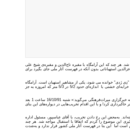
. هر چند که این آرامگاه با مقبره‌ تاج‌الدین و مقبره‌ی شیخ علی
عزالدین استهباناتی بدون آنکه در فهرست آثار ملی جای بگیرد برای
 "دِی زَدی" خوانده می شود، یکی از مشاهیر استهبان است. آرامگاه
وی، در کنار ساختمان قدیمی هلال احمر و در حاشیه زمین‌های زراعی قرار داشت، خرابه‌ای خشتی با اندازه‌ای حدود 5/2 در 5/3 متر که امروزه به جز
«رسول حاجی باقری» یکی از فعالان میرا‌ث‌فرهنگی استهبان است که در اینباره به خبرگزاری میراث‌فرهنگی می‌گوید:« شنبه 16/10/91 ساعت 1 بعد
ر شخصی با استفاده از تراکتور قسمت کف بنا آرامگاه عزالدین را حدود 2 متر خاکبرداری کرد! و با این اقدام تخریب‌هایی در دیواره‌های این بنای
‌اند. به‌محض این رخ دادن تخریب، با آقای عباسپور، مسئول اداره
 این موضوع را کردم که اتفاقا با استقبال مواجه شد. هر چند
ست اما این بنا در فهرست آثار ملی کشور قرار ندارد و به‌شدت