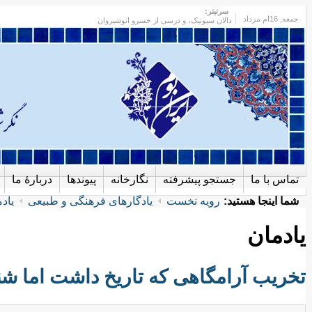
سرتیتر:
جمعه
, 16ام مرداد
دالان سیونیک، و درسی از خسرو انوشیروان
تماس با ما
جستجو پیشرفته
نگارخانه
پیوندها
دربارهٔ ما
شما اینجا هستید:
رویه نخست
یادگارهای فرهنگی و طبیعی
یاد
یادمان
تخریب آرامگاهی که تاریخ داشت اما شنا