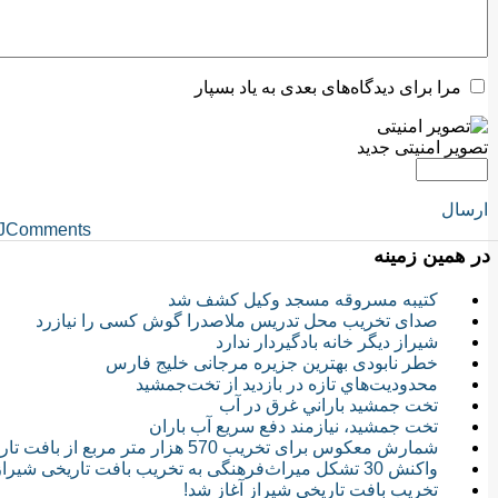
مرا برای دیدگاه‌های بعدی به یاد بسپار
تصویر امنیتی جدید
ارسال
JComments
در همین زمینه
کتیبه مسروقه مسجد وکیل کشف شد
صدای تخریب محل تدریس ملاصدرا گوش کسی را نیازرد
شیراز دیگر خانه بادگیردار ندارد
خطر نابودی بهترین جزیره مرجانی خلیج فارس
محدوديت‌هاي تازه در بازديد از تخت‌جمشيد
تخت جمشيد باراني غرق در آب
تخت جمشيد، نيازمند دفع سريع آب باران
شمارش معکوس برای تخریب 570 هزار متر مربع از بافت تاریخی شیراز
واکنش 30 تشکل میراث‌فرهنگی به تخریب بافت تاریخی شیراز
تخریب بافت تاریخی شیراز آغاز شد!