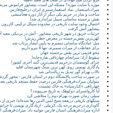
موزه یا سایت موزه؟ مسئله این است، بیشاپور فراموش می‌ش
میراث‌استعمار، نماد استعمار‌ستیزی ایران درخلیج‌فارس
ساخت و ساز در حریم یکی دیگر از آثار دوره هخامنشی
نقش برجسته ساسانی سیبل تیراندازی شد!
احتمال وجود سایت تاریخی در محدوده سیکل ترکیبی کازرون -
بیشاپور آتش گرفت
جزئیات حریق در شهر تاریخی بیشاپور - آتش در نزدیکی معبد آنا
کهن‌ترین نقش‌برجسته در معرض خطر ریزش!
میل‌ عبادتگاه ساسانی سمیرم به پایین آبشار پرتاب شد
برای حفاظت از میراث سمیرم، تنها 4 نیرو داریم
محو قدیمی ترین نقش برجسته جهان
سقوط آزاد؛ سرانجام چهارتاقی نقاره‌خانه!
چرای گوسفندان درحریم قدیمی‌ترین گنبد آجری کشور!
یادگاری نویسی روی کهن ترین سنگ شهرستان اقلید
تالاب بهرام گور تبدیل به زباله‌دانی شد
در صورت ساخت پالایشگاه دوم در استان فارس - محور گردشگر
متولیان میراث‌فرهنگی فارس درصدد حفظ مسجد تاریخی بغد
چهارتاقی «کنارسیاه» به خاک نشست
آيا کاروانسرای دوکوهک به تاریخ می‌پیوندد؟
سیلی زمان صورت بهرام دوم را متلاشی کرد
سنگهای تاریخی دربقعه شیخ امین الدین رها شده‌اند/ خبری ا
گاوداری درحریم درجه یک، اثرملی - ازیادگاری نویسی تا خرا
اداره میراث‌فرهنگی استان فارس جوابیه داد: میراث‌فرهنگی ا