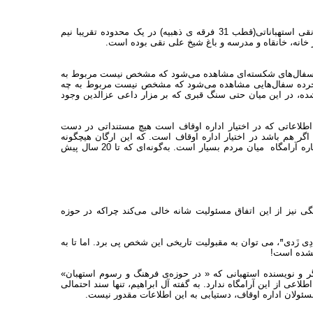
حاجی باقری معتقد است، مقبره داعی عزالدین و مقبره تاج الدین و شیخ علی نقی استهباناتی(قطب 31 فرقه ی ذهبیه) در یک محدوده تقریبا نیم
ر خانه، خانقاه و مدرسه و باغ شیخ علی نقی بوده است.
ناتی سفال‌های شکسته‌ای مشاهده می‌شود که مشخص نیست مربوط به
ناتی خرده سفال‌هایی مشاهده می‌شود که مشخص نیست مربوط به چه
ه، در این میان حتی سنگ قبری که بر مزار داعی عزالدین وجود
ز اطلاعاتی که در اختیار اداره اوقاف است هیچ مستنداتی در دست
اگر هم باشد در اختیار اداره اوقاف است. که این ارگان هیچگونه
همکاری با فعالان میراث‌فرهنگی نمی‌کنند. این درحالی‌است که حرف و حدیث درباره آرامگاه میان مردم بسیار است. به‌گونه‌ای که تا 20 سال پیش
نگی نیز از این اتفاق مسئولیت شانه خالی می‌کند چراکه در حوزه
ی زَدی"َ، می توان به مقبولیت تاریخی این شخص پی برد. اما تا به
 نشده است!
شگر و نویسنده استهبانی که « در حوزه‌ی فرهنگ و رسوم استهبان»
عی از این آرامگاه ندارد. به گفته آل ابراهیم، تنها سند احتمالی
سئولان اداره اوقاف، دستیابی به این اطلاعات مقدور نیست.