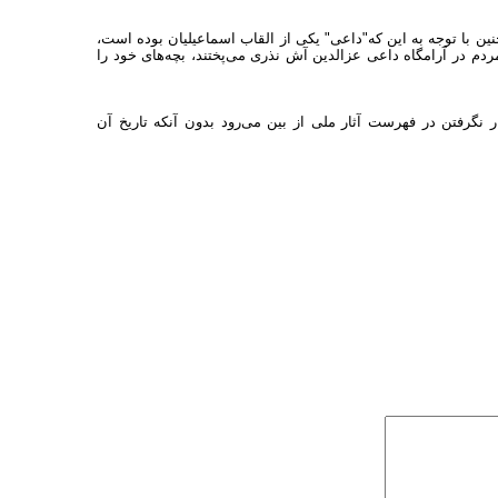
ین با توجه به این که"داعی" یکی از القاب اسماعیلیان بوده است،
ز باشد! در گذشته‌ای بسیار نزدیک (تا حدود30 سال پیش) مردم در آرامگاه داعی عزالدین آش نذری می‌پختند، بچه‌های خود را
رار نگرفتن در فهرست آثار ملی از بین می‌رود بدون آنکه تاریخ آن