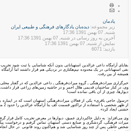
يادمان
زیر مجموعه:
ديده‌بان یادگارهای فرهنگی و طبيعی ایران
شنبه, 07 بهمن 1391 17:36
آخرین به روز رسانی در شنبه, 07 بهمن 1391 17:36
نمایش از شنبه, 07 بهمن 1391 17:36
بازدید: 6071
بقایای آرامگاه داعی عزالدین استهباناتی بدون آنکه شناسایی یا ثبت شود تخریب شد
نقی استهباناتی در یک محدوده نیم‌هکتاری در نزدیکی هم قرار داشتند اما آرامگاه 
همیشه از بین رفت.
خبرگزاری میراث‌فرهنگی ـ گروه‌ میرا‌ث‌فرهنگی ـ داعی عزالدین که در گفتار محلی
دیوارها، چیزی از آن باقی نمانده است!
از ظه
خشتی ایجاد کرد».
وی می‌افزاید: به دلیل خاکبرداری عمیق، دیوارها در معرض تخریب کامل قرار گرفته
میراث فرهنگی، گردشگری و صنایع دستی استهبان تماس گرفتم و درخواست پیگیری
شخص خاطی پس از چند روز شناسایی شد و هم‌اکنون روند قانونی در حال انجام ا