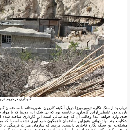
گاوداری درحریم درج
دربازدید ازسنگ نگارۀ تیمورمیرزا درپل آبگینه کازرون، شوربختانه با ساختمان 
بازدید دود غلیظی ازاین گاوداری برخاسته بود که بی شک این دودها که با مو
جدی وارد خواهد آمد! وجالب آن که چند سالی است این گاوداری ساخته شده ا
شکایت چند نهاد دولتی هنوزاین ساختمان ناهمگون جمع آوری نشده است! که می 
مشکلات این سنگ نگاره قاجاری دانست. هرچند که سازمان میراث فرهنگی با کمبو
دورچینی(فنس کشی) شده است ولی بایسته است حفاظت بهتری صورت گیرد به ویژ