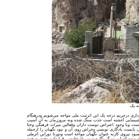
ه یک
گاوداری درحریم درجه یک این اثرثبت ملی مواجه مي‌شويم ودرهنگام
اد شیمیایی آغشته است جذب سنگ شده وبه مرورزمان به آن آسیب
ست وبا وجود اعتراض دوست داران وفعالین میراث فرهنگی وحتا
بایست یادگاری نویسی وخراش روی آن و نبود نگهبان را ازجمله
د نیروی کاربه عنوان نگهبان مواجه است ودورتا دوراین اثرملی
ه که این سنگ نگاره درسرراه جاده‌یی قراردارد وخود به خود