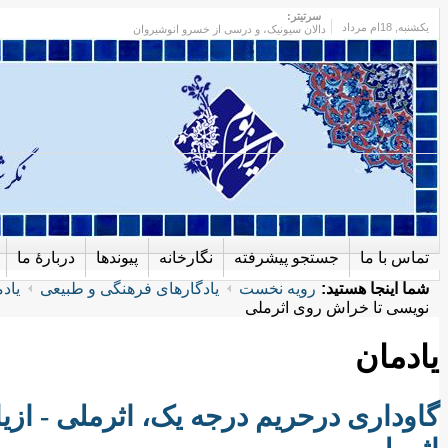
سرتیتر:
یکشنبه
, 18ام مرداد
دالان سیونیک، و درسی از خسرو انوشیروان
تماس با ما
جستجو پیشرفته
نگارخانه
پیوندها
دربارهٔ ما
شما اینجا هستید:
رویه نخست
یادگارهای فرهنگی و طبیعی
یاد
نویسی تا خراش روی اثرملی
یادمان
گاوداری درحریم درجه یک، اثرملی - از