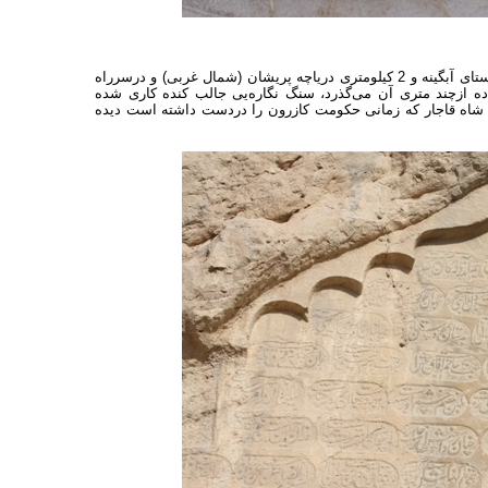
سنگ نگاره پل آبگینه (تیمورمیرزا) در12 کیلومتری جنوب شرقی کازرون در کنارروستای آبگینه و 2 کیلومتری دریاچه پریشان (شمال غربی) و درسرراه
اده ازچند متری آن می‌گذرد، سنگ نگاره‌یی جالب کنده کاری شده
ی شاه قاجار که زمانی حکومت کازرون را دردست داشته است دیده