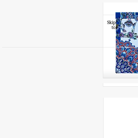
Skip
to