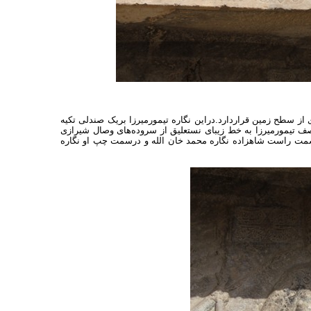
4/22 متردرازا و2/5 مترپهنا وژرفای(عمق) یک متراست ودرارتفاع 2 متری از سطح زمین قراردارد.دراین نگاره تیمورمیرزا بریک صندلی تکیه
صف تیمورمیرزا به خط زیبای نستعلیق از سروده‌های وصال شیرازی
سمت راست شاهزاده نگاره محمد خان الله و درسمت چپ او نگاره