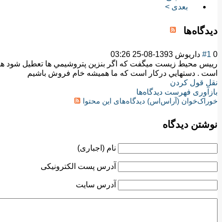
بعدی >
دیدگاه‌ها
0
#1
داريوش
1393-08-25 03:26
رييس محيط زيست ميگفت كه اگر بنزين پتروشيمي ها تعطيل شود هوا
است . دستهايي دركار است كه ما هميشه خام فروش باشيم
نقل قول کردن
بازآوری فهرست دیدگاه‌ها
خوراک‌خوان (آراس‌اس) دیدگاه‌های این محتوا
نوشتن دیدگاه
نام (اجباری)
آدرس پست الکترونیکی
آدرس سایت