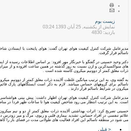
زيست بوم
نمایش از یکشنبه, 25 آبان 1393 03:24
بازدید: 4830
ناسالم قرار گرفت.
دکتر وحید حسینی در گفتگو با خبرنگار مهر افزود: بر اساس اطلاعات رسیده از ا
های منواکسیدکربن و ازن نسبت به روز گذشته در همین ساعت افزوده و از میزان 
ذرات معلق کمتر از دوونیم میکرون کاسته شده است .
به گفته وی، به این ترتیب میانگین غلظت آلاینده ذرات معلق کمتر از دوونیم میک
ناسالم برای گروههای حساس میباشد. لازم به ذکر است ایستگاههای پارک قائم و
میکرون در شرایط ناسالم قرار دارند .
مدیرعامل شرکت کنترل کیفیت هوای تهران اظهار داشت: پیش بینی هواشناسی ب
است. به این ترتیب انتظار می رود شاخص کیفیت هوا تا ساعات ظهر فردا در مناطق
حسینی تصریح کرد: اثرات بهداشتی آلاینده ذرات معلق کمتر از دو و نیم میک
علائم تنفسی در افراد حساس، تشدید بیماری قلبی و ریوی، مرگ و میر زودرس در ا
می شود در منطقه ناسالم این افراد فعالیت های طولانی مدت در فضای باز را کاه
< قبلی