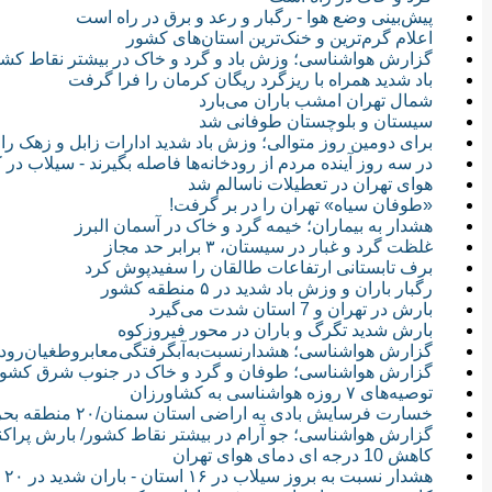
پیش‌بینی وضع هوا - رگبار و رعد و برق در راه است
اعلام گرم‌ترین و خنک‌ترین استان‌های کشور
گزارش هواشناسی؛ وزش باد و گرد و خاک در بیشتر نقاط کشور
باد شدید همراه با ریزگرد ریگان کرمان را فرا گرفت
شمال تهران امشب باران می‌بارد
سیستان و بلوچستان طوفانی شد
برای دومین روز متوالی؛ وزش باد شدید ‌ادارات زابل و زهک را
در سه روز آینده مردم از رودخانه‌ها فاصله بگیرند - سیلاب د
هوای تهران در تعطیلات ناسالم شد
«طوفان سیاه» تهران را در بر گرفت!
هشدار به بیماران؛ خیمه گرد و خاک در آسمان البرز
غلظت گرد و غبار در سیستان، ۳ برابر حد مجاز
برف تابستانی ارتفاعات طالقان را سفیدپوش کرد
رگبار باران و وزش باد شدید در ۵ منطقه کشور
بارش در تهران و 7 استان شدت می‌گیرد
بارش شدید تگرگ و باران در محور فیروزکوه
گزارش هواشناسی؛ هشدار‌نسبت‌به‌آبگرفتگی‌معابر‌و‌طغیان‌رودخ
گزارش هواشناسی؛ طوفان و گرد و خاک در جنوب شرق کشور/
توصیه‌های ۷ روزه هواشناسی به کشاورزان
خسارت فرسایش بادی به اراضی استان سمنان/۲۰ منطقه بحرانی شناسایی شد
گزارش هواشناسی؛ جو آرام در بیشتر نقاط کشور/ بارش پراکن
کاهش 10 درجه ای دمای هوای تهران
هشدار نسبت به بروز سیلاب در ۱۶ استان - باران شدید در ۲۰ استان