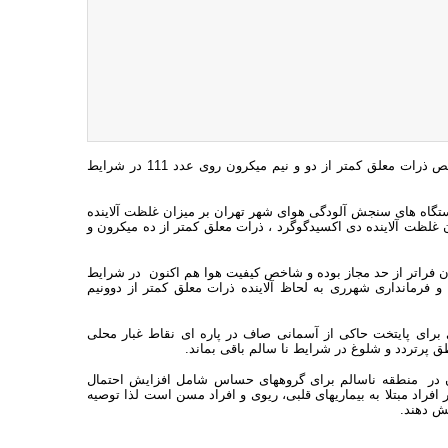
مدیرعامل شرکت کنترل کیفیت هوای تهران گفت: هوای پایتخت با ایستادن شاخص ذرات معلق کمتر از دو و نیم میکرون روی عدد 111 در شرایط
یستگاه های سنجش آلودگی هوای شهر تهران بر میزان غلظت آلاینده
غلظت آلاینده دی اکسیدگوگرد ، ذرات معلق کمتر از ده میکرون و
رون فراتر از حد مجاز بوده و شاخص کیفیت هوا هم اکنون در شرایط
 فرمانداری شهرری به لحاظ آلاینده ذرات معلق کمتر از دوونیم
رای پایتخت حاکی از آسمانی صاف در پاره ای نقاط غبار محلی
 پرتردد و شلوغ در شرایط نا سالم باقی بماند.
رون در منطقه ناسالم برای گروههای حساس شامل افزایش احتمال
فراد مبتلا به بیماریهای قلبی، ریوی و افراد مسن است لذا توصیه
ش دهند.