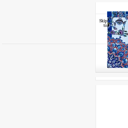
Skip
to