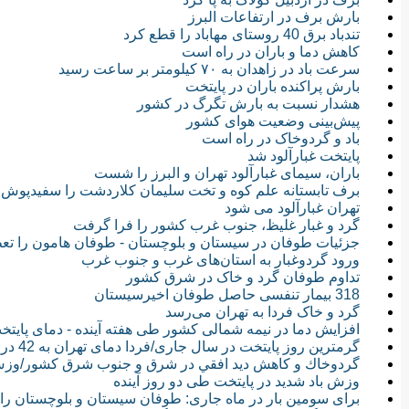
بارش برف در ارتفاعات البرز
تندباد برق 40 روستای مهاباد را قطع کرد
کاهش دما و باران در راه است
سرعت باد در زاهدان به ۷۰ کیلومتر بر ساعت رسید
بارش پراکنده باران در پایتخت
هشدار نسبت به بارش تگرگ در کشور
پیش‌بینی وضعیت هوای کشور
باد و گرد‌وخاک در راه است
پایتخت غبارآلود شد
باران، سیمای غبارآلود تهران و البرز را شست
برف تابستانه علم کوه و تخت سلیمان کلاردشت را سفیدپوش 
تهران غبارآلود می شود
گرد و غبار غلیظ، جنوب غرب كشور را فرا گرفت
جزئیات طوفان در سیستان و بلوچستان - طوفان هامون را تع
ورود گردوغبار به استان‌های غرب و جنوب غرب
تداوم طوفان گرد و خاک در شرق کشور
318 بیمار تنفسی حاصل طوفان اخیرسیستان
گرد و خاک فردا به تهران می‌رسد
افزایش دما در نیمه شمالی کشور طی هفته آینده - دمای پایتخت از 40 درجه می
گرمترین روز پایتخت در سال جاری/فردا دمای تهران به 42 درجه می رسد
گردوخاك و كاهش ديد افقي در شرق و جنوب شرق كشور/وزش ب
وزش باد شدید در پایتخت طی دو روز آینده
برای سومین بار در ماه جاری: طوفان سیستان و بلوچستان را 