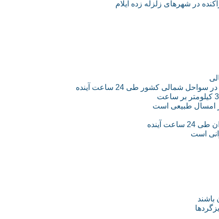
لی
عت آینده
رانی است
 باشند
زگردها