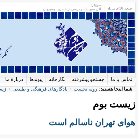
سرتیتر:
جمعه
, 16ام مرداد
دالان سیونیک، و درسی از خسرو انوشیروان
تماس با ما
جستجو پیشرفته
نگارخانه
پیوندها
دربارهٔ ما
شما اینجا هستید:
رویه نخست
یادگارهای فرهنگی و طبیعی
زیس
زیست بوم
هوای تهران ناسالم است