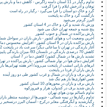
تداوم رگبار در 11 استان دامنه زاگرس - کاهش دما و بارش پراکنده در شهرهای زلزله زده ایلام
توفان و آذرخش ایلام را فرا گرفت
گرد و خاک دو استان را فرا می‌گیرد - رگبار در راه است
بازگشت گرد و خاک به پایتخت
البرز گرم‌تر می‌شود
وزش باد شدید و گرد و خاک در 4 استان کشور
پنج شنبه و جمعه تهران خنک می شود
بارش پراکنده در شمال و جنوب کشور
آخرین وضعیت آب و هوای کشور - بارش باران در سواحل شما
بارش پراکنده باران در 9 استان کشور - افزایش محسوس دما در سواحل شمالی کشور طی 24 ساعت آینده
آغاز بارندگی در تهران تا ساعاتی دیگر/ سرعت باد در پایتخت 32 كیلومتر بر ساعت
کاهش 70 درصدی بارندگی در تابستان 93/ میزان بارندگی پاییز امسال طبیعی است
تشدید بارش ها در شمال کشور/ کاهش دما در 7 استان
افزایش دمای هوا در نوار شمالی کشور - بارش پراکنده در تهران طی 24 سا
ابرهای بارانی امشب از پایتخت می‌روند/ آخر هفته تهرانی‌ها با
بارش باران از فردا در پایتخت
بارش برف و باران در شمال و غرب کشور طی دو روز آینده
نفس اهوازی‌ها باز هم تنگ شد
بارش برف و باران در محورهای 10 استان کشور
بارش شدید برف در کندوان، هراز و فیروزکوه
تداوم ناسالم بودن هوای تهران
تداوم رگبارها در نیمه شمالی - جنوبی‌ها از دوشنبه منتظر باران
رگبارشدید و آبگرفتگی معابر درکرج - آسمان البرز درتسخیر ری
گرد و خاک در راه است