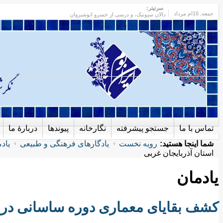
سرتیتر:
جمعه
, 16ام مرداد
دالان سیونیک، و درسی از خسرو انوشیروان
تماس با ما
جستجو پیشرفته
نگارخانه
پیوندها
دربارهٔ ما
شما اینجا هستید:
رویه نخست
یادگارهای فرهنگی و طبیعی
یاد
استان آذربایجان غربی
یادمان
کشف بقایای معماری دوره ساسانی در ج