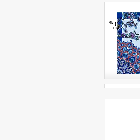
Skip
to