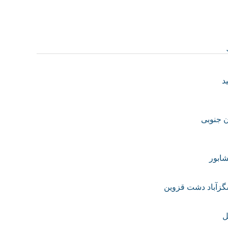
 جنوبی
ل