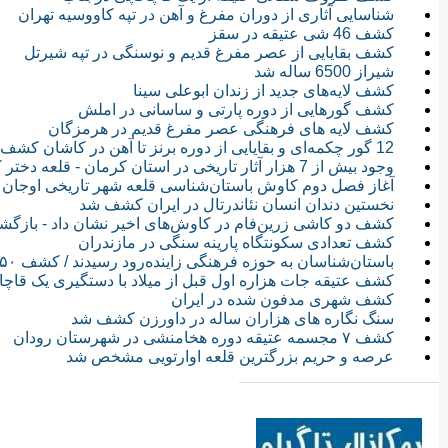
شناسایی آثاری از دوران مفرغ و آهن در تپه کاووسیه تهران
کشف 46 شی عتیقه در سقز
کشف بقایایی از عصر مفرغ قدیم و نوسنگی در تپه شیرتل
شیراز 6500 ساله شد
کشف لایه‌های جدید از زندان ابوعلی سینا
کشف گورهایی از دوره پارتی و ساسانی در املش
کشف لایه های فرهنگی عصر مفرغ قدیم در هرمزگان
12 گور چکمه‌ای و بقایایی از دوره برنز تا آهن در کاشان کشف شد
وجود بیش از 7 هزار آثار تاریخی در استان کرمان - قلعه دختر کرمان و درصد تجاوز به این قلعه در سال‌های مختلف
آغاز فصل دوم کاوش باستان‌شناسی قلعه شهر تاریخی اوجان
نخستین دندان انسان نئاندرتال در ایران کشف شد
کشف دو کاشی زرین‌فام در کاوش‌های اخیر نشان داد - بازگشت
کشف تعدادی سکونتگاه پارینه‌ سنگی در مازندران
باستان‌شناسان به حوزه فرهنگی زاینده‌رود رسیدند / کشف ۵۰ محوطه باستانی و تاریخی در زاینده‌رود
کشف عتیقه جات هزاره اول قبل از میلاد با دستگیری یک قاچ
کشف شهری مدفون شده در ایران
سنگ نگاره های هزاران ساله در داورزن کشف شد
کشف ۷ مجسمه عتیقه دوره هخامنشی در شهرستان رودان
عرصه و حریم بزرگترین قلعه اوارتویی مشخص شد