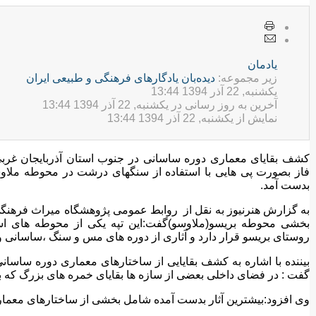
يادمان
زیر مجموعه:
ديده‌بان یادگارهای فرهنگی و طبيعی ایران
یکشنبه, 22 آذر 1394 13:44
آخرین به روز رسانی در یکشنبه, 22 آذر 1394 13:44
نمایش از یکشنبه, 22 آذر 1394 13:44
کشف بقایای معماری دوره ساسانی در جنوب استان آذربایجان غربی
فاز بصورت پی هایی با استفاده از سنگهای درشت در محوطه ملا
بدست آمد.
به گزارش هنرنیوز به نقل از روابط عمومی پژوهشگاه میراث فرهن
بخشی محوطه بریسو(ملاوسو)گفت:این تپه یکی از محوطه های ا
روستای بریسو قرار دارد و آثاری از دوره های مس و سنگ ،ساسانی و
بیننده با اشاره به کشف بقایایی از ساختارهای معماری دوره ساسانی
گفت : در فضای داخلی بعضی از سازه ها بقایای خمره های بزرگ که 
وی افزود:بیشترین آثار بدست آمده شامل بخشی از ساختارهای معم