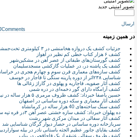
تصویر امنیتی جدید
ارسال
JComments
در همین زمینه
جزئیات کشف یک دروازه هخامنشی در ۳ کیلومتری تخت‌جمشید
کشف ۶ هزار کتاب خطی کم نظیر در اهواز
کشف گورستان‌های طبقاتی از عصر آهن در مشکین‌شهر
کشف یک پاشنه در، در عملیات گازکشی مسجدسلیمان
کشف سازه‌های معماری قرن سوم و چهارم هجری در خراسان
شناسایی ۲۳۸اثر از دوره پارینه سنگی تا قاجار در خوسف
کشف آثار صفویه، قاجاریه و پهلوی در گاراژ زغالی ها
کشف آرامگاه دارای گور دخمه‌ای در دره شمی
حسین باصفا خبرداد: کشف ظروف مرمری ۵ هزار ساله در نیشابور
کشف آثار معماری و سکه دوره ساسانی در اصفهان
کشف سنگ ساخته‌های 40 هزار ساله در کرمانشاه
ده پهلوان خبرداد: کشف سازه خشتی عصر آهن ۳در قره تپه سگزآباد دشت قزوین
کشف آثار سفالی در میدان مرکزی شهر رشت
سربازخانه دوره ساسانی در حصار دیوار گرگان شناسایی شد
کشف بقایای جانور عظیم الجثه باستانی نادر در بیله سواراردبی
کشف ظروف سفالی عتیقه از یک قاچاقچی در بناب