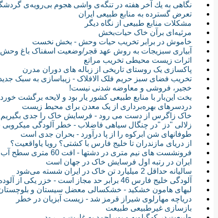
نگاهی به یك آخر هفته در تنگه‌ی واشی هجوم بی‌رویه‌ی گردش
تعرض گسترده به منابع طبیعی ایران
مشکلات منابع طبیعی از نگاه دیگر
مرثیه‌ای برآن خاک حیات‌بخش
خاموش در برابر تخریب حیات وحش - بخش نخست
آبیاری سبزیجات به روش عهد قجر/وضعیت اسفناک باغ وحش‌ه
اثرات زیست محیطی ‎تخریب مراتع
پاکسازی یک روستای تاریخی از زباله های دوران مدرن
تخریب فضای سبز حریم فلک الافلاک - زیباسازی به سبک جدید!
خجیر، فروشی و معاوضه شدنی نیست!
بخت این‌بار با منابع طبیعی کشور یار بود و لایحه برگشت خورد
دردسرهای بهره‌برداری از یک معدن برای محیط زیست
خاک زاگرس از دست می رود - فرسایش خاک را جدی بگیریم
زلالی "دز "در چنگال سیاهی فاضلاب - خطر آلودگی میکروبی 
طوفانهای شن ابرکوه را از پا درآورد - بحران جدی است
از دریای مازندران تا خلیج فارس با کشتی؟ رویا یاواقعیت؟
فرونشست های نیم متری در دشتها - افت 60 متری سطح آب زیرزمینی در ایران
ایران در رتبه اول فرسایش خاک در جهان است
سالیانه حداقل 2 میلیارد تن خاک در ایران شسته می‌شود
آلودگی خلیج فارس 46 برابر حد مجاز است - خزر یکی از آلوده ترین آبگیرهای جهان
لبهای هامون خشکید - خشکسالی معضل سیستان و بلوچستان
دریاچه مهارلوی شیراز قرمز شد - زیست آبزیان در خطر
بازسازی غیرطبیعی طبیعت
طبیعت در کهگیلویه و بویراحمد به غارت می‌رود