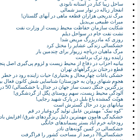
ساحل زیبا کنار در آستانه نابودی‌
انفجار زباله در نوار سبز شمالی
مرگ تدریجی هزاران قطعه ماهی در آبهای گلستان!
میراث طبیعی بی‌بدیل
شکایت سازمان حفاظت محیط زیست از وزارت نفت
نشت نفت خام در سواحل دیلم
روزی که مادربزرگ مریض شد!
خشکسالی زندگی عشایر را مختل کرد
مرگ ماهیان دریاچه زریوار برای چندمین بار
زاینده رود ترک برداشت
بیانیه احزاب در دفاع از محیط زیست و لزوم پی‌گیری اصل پن
قطع درختان بزرگراههای تهران
خشکی باغات چهارمحال و بختیاری/ حیات زاینده رود در خطر
هجوم شنهای روان به خوزستان/ شناسایی شش کانون فعال بیا
بزرگترین جنگل دست ساز جهان در جدال با خشکسالی/ 50 درصد خشکی
آلودگی محیط زیست، سهم روستای نِگل از گردشگری!
هویّت گمشده باغ بلبل در پارک شهید رجایی!
بیابانهای یزد در حال گسترش است
"کوه نمک" مهمترین عامل تولید گردوغبار در قم
خشکیدگی هامون مهمترین دلیل ریزگردهای شرق/ افزایش بادهای 120 
رودخانه خرم آباد بستر پسماندهای خانگی
خشکسالی در کمین گونه‌های نادر
خشكسالی76 درصد از مساحت كشور را فراگرفت