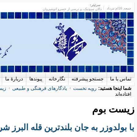
سرتیتر:
جمعه
, 16ام مرداد
دالان سیونیک، و درسی از خسرو انوشیروان
تماس با ما
جستجو پیشرفته
نگارخانه
پیوندها
دربارهٔ ما
شما اینجا هستید:
رویه نخست
یادگارهای فرهنگی و طبیعی
زیس
افتاده‌اند
زیست بوم
با بولدوزر به جان بلندترین قله البرز شرق