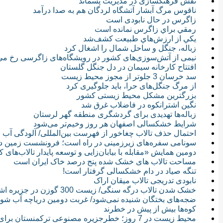
نقش فرهنگسازی‌ در مدیریت پسماند
ناقوس مرگ آبشار آتشگاه لردگان هم به صدا درآمد
زاگرس در حال نابودی است
رمقي براي زاگرس نمانده است
يكي از ارزش‌هاي طبيعت كشف‌شد
زباله، جنگل و ساحل شمال را اشغال کرد
نیمی از آتش‌سوزی‌های کشور در رویشگاه‌های زاگرسی رخ می
افتتاح کارخانه سیمان در دل جنگل گلستان
سد خرسان 3 جلوتر از مجوز محیط زیست
از مرگ جنگل‌های حرا، باید جلوگیری کرد
بزرگترین مشكل محیط زیستی كشور
نگین اشترانکوه در فاضلاب غرق شد
زباله‌ها تهدیدی برای گردشگری منطقه گهر لرستان
شرایط خشکسالی اصفهان هر روز وخیم‌تر می‌شود
احتمال حذف تالاب چغاخور از فهرست بین‌المللی/ آلودگی آب ر
سونامی سفره‌های زیرزمینی در راه است؛ فرونشست زمین در 7 شهر ایر
دومین همایش «مقابله با بیابان‌زایی و توسعه پایدار تالاب‌های
مساحت تالاب های خشک شده پنج درصد خاک ایران است
تنگه صیاد در دام خشکسالی گرفتار است!
نابودی تدریجی تالاب میقان اراک
خشک شدن تالاب درگه سنگی/ زیست 300 گوزن در جزیره اشک دریاچه ارومیه
ضجه‌های بختگان شنیده نمی‌شود/ غربت دومین دریاچه آب شور
کوه‌ها بیش از پیش در خطرند
محیط زیست در 7 روز؛ خطرجزیره مصنوعی ترکمنستان برای دریای مازندران/ تناقض در تعدادروزهای پاک