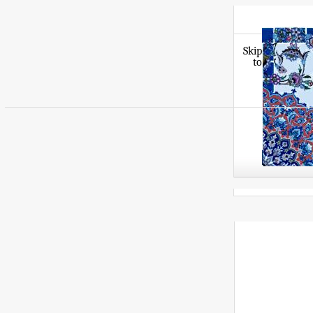
Skip
to