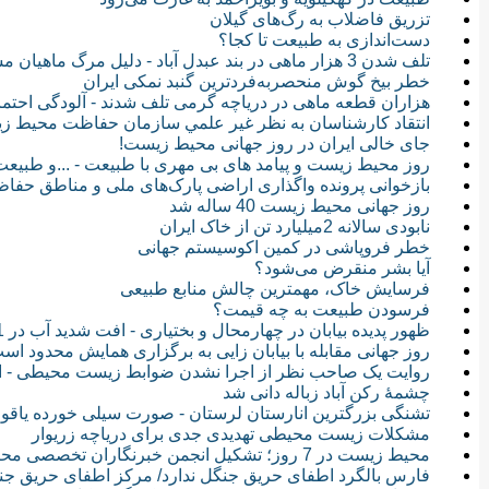
تزریق فاضلاب به رگ‌های گیلان
دست‌اندازی به طبیعت تا کجا؟
تلف شدن 3 هزار ماهی در بند عبدل آباد - دلیل مرگ ماهیان مشخص نیست
خطر بیخ گوش منحصربه‌فردترین گنبد نمکی ایران
هزاران قطعه ماهی در دریاچه گرمی تلف شدند - آلودگی احتم
انتقاد كارشناسان به نظر غير علمي سازمان حفاظت محيط زيست - استاندارد یورو 5 ربطی 
جای خالی ایران در روز جهانی محیط زیست!
روز محیط زیست و پیامد های بی مهری با طبیعت - ...و طبیعت ه
بازخوانی پرونده واگذاری اراضی پارک‌های ملی و مناطق حف
روز جهانی محیط‌ زیست 40‌ ساله شد
نابودی سالانه 2میلیارد تن از خاک ایران
خطر فروپاشی در کمین اکوسیستم جهانی
آیا بشر منقرض می‌شود؟
فرسایش خاک، مهمترین چالش منابع طبیعی
فرسودن طبیعت به چه قیمت؟
ظهور پدیده بیابان در چهارمحال و بختیاری - افت شدید آب در 11 دشت
روز جهانی مقابله با بیابان زایی به برگزاری همایش محدود است
روایت یک صاحب نظر از اجرا نشدن ضوابط زیست محیطی - اشت
چشمۀ رکن آباد زباله دانی شد
تشنگی بزرگترین انارستان لرستان - صورت سیلی خورده یاقو
مشکلات زیست محیطی تهدیدی جدی برای دریاچه زریوار
محیط زیست در 7 روز؛ تشکیل انجمن خبرنگاران تخصصی محیط زیست/ انتقاد از ساخت سمفونی کارون
فارس بالگرد اطفای حریق جنگل ندارد/ مرکز اطفای حریق 