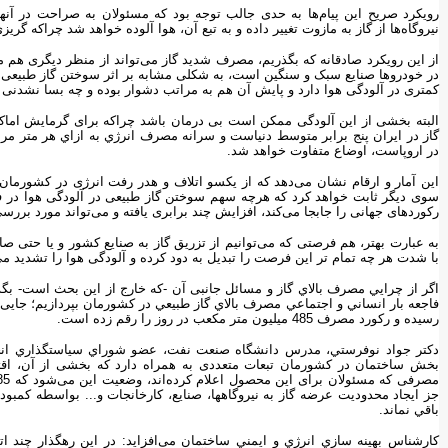
رویکرد صریح این پیام‌ها به حدی جالب توجه بود که مسئولان به صراحت در آنها
نیروگاه‌ها از گاز به مازوت تغییر داده و به تبع آن، هوا آلوده خواهد شد چراکه گریزی
از این رویکرد صادقانه که بگذریم، مصرف شدید گاز می‌تواند از منظر دیگری هم 
در خودروها صنایع سبک و سنگین است، به شکلی مشابه بر اثر سوختن گاز طبیعی 
کمتری در آلودگی هوا دارد و پایش آن هم به مراتب دشوار بوده و چه بسا نشدنی
البته بخشی از این آلودگی ممکن است بی درمان باشد چراکه برای گرمایش اماکن
در اروپاست، اوضاع متفاوت خواهد شد.
این آمار و ارقام نشان می‌دهد که از یکسو اتلاف و هدر رفت انرژی در کشورمان 
سوی دیگر ثابت خواهد کرد که هرچه سهم سوختن گاز طبیعی در آلودگی هوا د
رکوردهای جهانی را جابجا می‌کند، افزایش چند برابری یافته و می‌تواند مورد بررسی
به عبارت بهتر، هم فرصتی که می‌توانیم از تزریق گاز به صنایع کشور و یا حتی 
با شدت هر چه تمام تر این فرصت را تبدیل به دود کرده و آلودگی هوا را تشدید م
اگر از چرايي مصرف بالاي گاز و مسائل جانبی آن -که خارج از اين بحث است- بگذ
رسيده و ركورد مصرف 485 ميليون متر مكعب در روز را رقم زده است.
دكتر جواد نوفرستي، مدرس دانشگاه صنعت نفت، عضو شوراي سياستگذاري انجمن
بخش ساختمان در کشورمان تبعات متعددی به همراه دارد که بخشی از آن، ا
باقي نماند.
كارشناس بهينه سازي انرژي و ايمني ساختمان می‌افزاید: در این رهگذار چند اتف