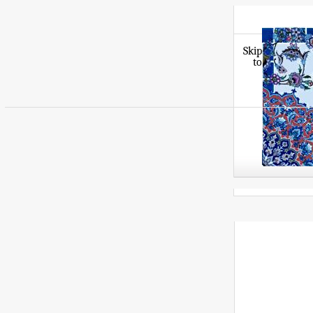
Skip
to