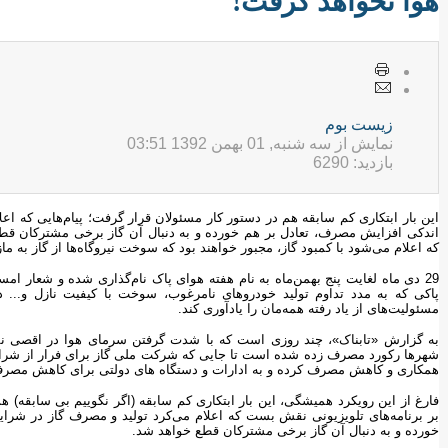
هوا نخواهد گرفت!
زيست بوم
نمایش از سه شنبه, 01 بهمن 1392 03:51
بازدید: 6290
این بار ابتکاری کم سابقه هم در دستور کار مسئولان قرار گرفت؛ پیام‌هایی که اع
اندکی افزایش مصرف، تعادل بر هم خورده و به دنبال آن گاز برخی مشترکان قطع
که اعلام می‌شود با کمبود گاز، مجبور خواهند بود که سوخت نیروگاه‌ها از گاز به ماز
29 دی ماه لغایت پنج بهمن‌ماه به نام هفته هوای پاک نام‌گذاری شده و شعار
پاکی که به مدد تداوم تولید خودروهای نامرغوب، سوخت با کیفیت نازل و... د
مسئولیت‌های از یاد رفته همه‌مان را یادآوری کند.
به گزارش «تابناک»، چند روزی است که با شدت گرفتن سرمای هوا در اقصی نق
شهرها رکورد مصرف زده شده است تا جایی که شرکت ملی گاز برای فرار از شرایط 
همکاری و کاهش مصرف کرده و به ادارات و دستگاه های دولتی برای کاهش مصرف
فارغ از این رویکرد همیشگی، این بار ابتکاری کم سابقه (اگر نگوییم بی سابقه) 
بر برنامه‌های تلویزیونی نقش بست که اعلام می‌کرد تولید و مصرف گاز در شرا
خورده و به دنبال آن گاز برخی مشترکان قطع خواهد شد.