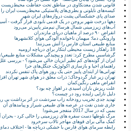
قانونی شد‌‌ن معد‌‌نکاوی د‌‌ر مناطق تحت حفاظت محیط‌زیست
کیسه‌های نایلونی و بطری‌های پلاستیکی محیط‌زیست ایران را ا
صدای پای خشکسالی پشت دروازه‌های ایران شهر
دهها درخت شهر بروجن در یک قدمی نابودی قرار گرفت - آسیب
آب‌های زیرزمینی شمال هرسال نیم‌متر پایین‌تر می‌رود
انقراض ۹۰ درصد از ماهیان دریای مازندران
وارونگی دما؛ میهمان ناخوانده آلودگی هوای کلانشهرها
منابع طبیعی استان فارس را آتش می‌زنند!
18 راهکار زیست محیطی ابتکار برای دریاچه ارومیه
گرشاسبي مطرح كرد: تعدد و پيچيدگي مشكلات منابع طبيعي/ 
ایران از گونه‌های کم نظیر آبزیان خالی می‌شود؟ - بررسی علل 
راهنمای احیا و بازسازی اکولوژیک جنگل‌های حرا
تهرانی‌ها از ابتدای پاییز حتی یک روز هوای پاک تنفس نکردند
تهران زیر غبار گردوخاک؛ ذرات معلق در هوای شهر تهران افزا
انقراض ماهی رنگین‌کمان
علت ریزش باران اسیدی در اهواز چه بود؟
دلیل نازایی زاینده رود در چیست؟
تهدید جدی تخریب رودخانه زاب سردشت در اثر برداشت بی ر
جاری شدن نفت در عرصه های طبیعی شیراز و پیامدهای آن
بمبی که در سال 2017 منفجر می‌شود!
مرگ بلوطها دست سفره های زیرزمینی را خالی کرد - بحران 
کمک مالی برای قوهای مهاجر تالاب سرخرود
رابطه سرمای هوای فارس با خشکی دریاچه ها - اختلاف دم