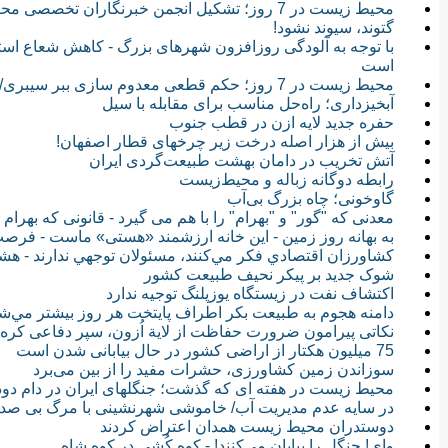
محیط زیست در 7 روز؛ تشکیل انجمن خبرنگاران تخصصی محیط زیست/ انتقاد از ساخت سمفونی کارون
گتوند، سیوند نشود!
با توجه به آلودگی روزافزون شهرهای بزرگ - کاهش شعاع استق
است
محیط زیست در 7 روز؛ حکم قطعی معدوم سازی ببر سیبری/ پخش 90 محیط زیستی بزودی از سیما
آبخیزداری؛ راه‌حل مناسب برای مقابله با سیل
حفره جدید لایه ازن در قطب جنوب
بیش از هزار اصله درخت زیر چرخهای قطار اصفهان!
آتش تخریب در دامان بهشت طبیعت‌گردی ایران
رابطه دوگانه زباله و محیط‌زیست
گاوخونی؛ چاه بزرگ بی‌آب
معدنی که "گور" و "بهرام" را با هم می گیرد - قانونی که بهرام
به بهانه روز زمین - این خانه ارزشمند «هستی» ماست - فرص
كشاورزان اقتصادي فكر مي‌كنند، مسئولان توجهي ندارند - هش
شوک جدید بر پیکر نحیف طبیعت کشور
اکتشاف نفت در زیستگاه یوزپلنگ توجیه ندارد
دامنه هجوم به طبيعت بكر اطراف پايتخت هر روز بيشتر مي‌شود
نکاتی پیرامون ضرورت حفاظت از لایة اُزون، سپر دفاعی کره ز
75 میلیون هکتار از اراضی کشور در حال بیابانی شدن است
سوزاندن زمین کشاورزی، حشرات مفید را از بین می‌برد
محیط زیست در هفته ای که گذشت؛ جنگلهای ایران در دام دود و آتش / دما
در سایه عدم مدیریت آب/ خاموشی شهرنشینی با مرگ بی صدای د
دوستدران محیط زیست همدان اعتراض کردند
وای! جنگل را بیابان می‌کنند! - کوه کُشی در کوه شاه