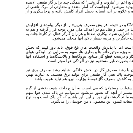
 اعم از "مازوت و گازوئيل" که همگی چند برابر گاز طبيعي آلاینده
هديد مي‌شود. اینجاست که آمار متعدد و متفاوتي از مرگ ناشي از
و علاوه بر آن، آستانه تحمل افراد کاهش یافته و پرخاشگري و از
وی در ادامه «محدوديت در عرضه سوخت پاك (گاز طبيعي) در جايگاههاي عرضه CNG و در نتيجه افزايش مصرف بنزين» را از دیگر پیامدهای افزایش
ی آنکه افزايش سهم CNG به عنوان سوخت پاك در حمل و نقل هم در اهداف ملي مورد توجه قرار گرفته و هم به
اجرایی شود، بيكاري صدها و هزاران كارگر فعال در كارخانجات به
يگزين و هزينه بسيار بالاي آنها متجلی می‌شود.
ست اما با پذيرش واقعيت هاي تلخ فوق، باید باور كنيم كه بخش
ه ويژه موتورخانه ها و بخاري ها، سهم به سزایی در آلودگي هواي
رنتيجه قطع گاز صنايع، نيروگاه‌ها و پالايشگاه‌ها و استفاده آنها
مان با رشد مصرف گاز در بخش خانگي، شاهد رشد مصرف برق نيز
سوخت پاك يعني گاز طبيعي براي توليد برق هستند. به عبارت بهتر،
 كاهش مصرف گاز توسط وزارت نيرو هم نبايد عجيب باشد.
مسئولیت مسئولان که می‌بایست به آن پرداخته شود، بخشی از گره
بیشتر از آنچه که تصور می‌شود می‌توانیم در پاک شدن هوا سهم
مانند گذشته‌های دور بر این باور باشیم که گاز پاک است و به نرخ
تبعات کمبود این محصول دامن خودمان را می‌گیرد.