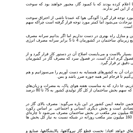
 اعلام کرده بودند که با کمبود گاز، مجبور خواهند بود که سوخت
 از این امر ندارند.
مورد توجه قرار گیرد؛ آلودگی هوا که عمدتا ناشی از احتراق سوخت
نیزحادث می‌شود اما کمتر مورد توجه قرار گرفته است چراکه سهم
 است.
 و منازل راه بهتری در دست نداریم اما اگر بدانیم سرانه مصرف
گاز در ایران پنج برابر متوسط دنياست و سرانه مصرف انرژي به ازاي هر متر مربع زيربناي ساختمان در کشورمان 4 تا 5 برابر سرانه مصرف انرژی
بسیار بالاست و می‌بایست اصلاح آن در دستور کار قرار گیرد و از
ر فصول گرم اندک است، در فصول سرد که مصرف گاز در کشورمان
 دقیق تر قرار گیرد.
صادرات آن به کشورهای همسایه به دست آوریم را می‌سوزانیم و هم
ی‌کنیم تا فرجام امر همه جوره ضرر باشد و بس.
ریم، جا دارد که به مناسبت هفته هوای پاک، به مضرات و زيان‌هاي
فاجعه بار انساني و اجتماعي مصرف بالاي گاز طبيعي در کشورمان بپردازیم؛ جایی که سهم بخش ساختمان از كل گاز توليدي كشور به 75 تا 80 درصد
 جامعه ايمن كشور در این باره می‌گوید: مصرف بالای گاز در
قتصادی است و بخش دیگری انسانی و اجتماعی. بر اساس رکورد
مصرفی که مسئولان برای این محصول اعلام کرده‌اند، وضعيت اين می‌شود كه 485 ميليون متر مكعب در بخش ساختمان مصرف می‌شود تا چاره‌اي
جز ايجاد محدوديت عرضه گاز به نيروگاهها، صنايع، كارخانجات و... بواسطه كمبود 160 ميليون متر مكعب روزانه در شبكه نسبت به نياز كل بخش ها
اق خواهد افتاد؛ نخست قطع گاز نيروگاهها، پالايشگاهها، صنايع و