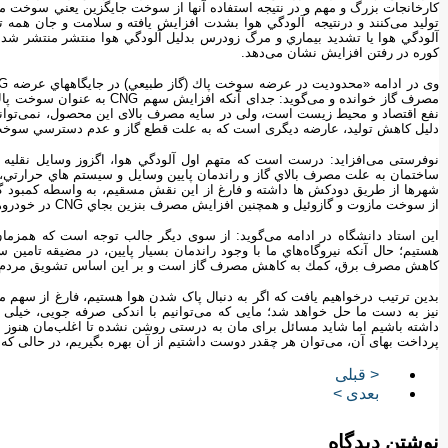
كارخانجات بزرگ و مهم‌ و در نتيجه استفاده آنها از سوخت جايگزين يعني سوخت مايع
تولید می‌کنند و درنتيجه آلودگي هوا بشدت افزايش یافته و سلامت و جان همه ت
آلودگي هوا يا تشديد بيماري و مرگ زودرس بدليل آلودگي هوا منتشر منتشر شده 
كوره در رفتن افزایش نشان می‌دهد.
مصرف گاز خوانده و می‌گوید: جدا
نفع اقتصاد و محيط زيست است، ولی در سایه مصرف بالای این محصول، نمی‌تواند 
دليل كاهش توليد، عارضه دیگری است که به علت قطع گاز و عدم دسترسي سوخت جا
نوفرستی می‌افزاید: درست است كه متهم اول آلودگي هوا، اگزوز وسايل نقليه ا
ساختمان به علت مصرف بالاي گاز و راندمان پايين وسايل و سيستم هاي حرارتي، ب
شهرها از طريق دودكش ها داشته و فارغ از این نقش مسقیم، به واسطه كمبود گاز و د
از سوخت مازوت و گازوئيل و همچنين افزايش مصرف بنزين بجاي CNG در خودروها، بصورت غير مستقيم نیز در آلودگي هوا موثر است.
این استاد دانشگاه در ادامه می‌گوید: از سوی دیگر جالب توجه است كه همز
هستيم؛ حال آنکه نيروگاه‌هاي ما با وجود راندمان بسيار پايين، در مضيقه تامين 
كاهش مصرف برق، كمك به كاهش مصرف گاز است و بر این اساس تشويق مردم به
بدین ترتیب درخواهیم یافت که اگر به دنبال پاک شدن هوا هستیم، فارغ از سهم 
نیز به دست ما حل خواهد شد؛ مایی که می‌توانیم با اندکی صرفه جویی، خیلی 
داشته باشیم اما شاید مسائل برای مان به درستی روشن نشده تا اغلب‌مان هنوز به 
پرداخت بهای آن، می‌توان هر چقدر دوست داشتیم از آن بهره بگیریم، در حالی که 
< قبلی
بعدی >
نوشتن دیدگاه