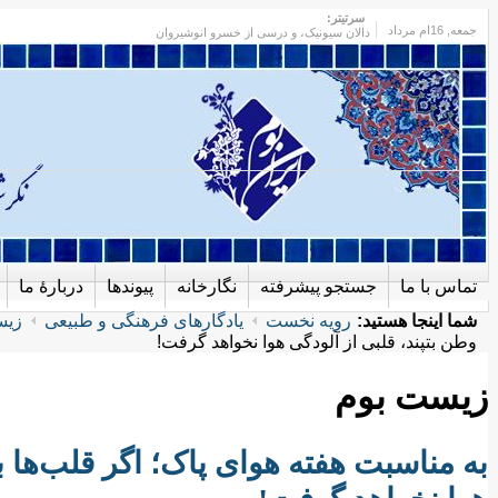
سرتیتر:
جمعه
, 16ام مرداد
دالان سیونیک، و درسی از خسرو انوشیروان
تماس با ما
جستجو پیشرفته
نگارخانه
پیوندها
دربارهٔ ما
شما اینجا هستید:
رویه نخست
یادگارهای فرهنگی و طبیعی
زیس
وطن بتپند، قلبی از آلودگی هوا نخواهد گرفت!
زیست بوم
به مناسبت هفته هوای پاک؛ اگر قلب‌ها ب