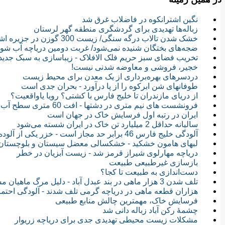
نگین اشترانکوه در فاضلاب غرق شد
زباله‌ها تهدیدی برای گردشگری منطقه گهر لرستان
خشک شدن تالاب درگه سنگی/ زیست 300 گوزن در جزیره اشک دریاچه ارومیه
ضجه‌های بختگان شنیده نمی‌شود/ غربت دومین دریاچه آب شور
تخریب فضای سبز حریم فلک الافلاک - زیباسازی به سبک جدید!
خجیر، فروشی و معاوضه شدنی نیست!
دردسرهای بهره‌برداری از یک معدن برای محیط زیست
طوفانهای شن ابرکوه را از پا درآورد - بحران جدی است
از دریای مازندران تا خلیج فارس با کشتی؟ رویا یاواقعیت؟
فرونشست های نیم متری در دشتها - افت 60 متری سطح آب زیرزمینی در ایران
ایران در رتبه اول فرسایش خاک در جهان است
سالیانه حداقل 2 میلیارد تن خاک در ایران شسته می‌شود
آلودگی خلیج فارس 46 برابر حد مجاز است - خزر یکی از آلوده ترین آبگیرهای جهان
لبهای هامون خشکید - خشکسالی معضل سیستان و بلوچستان
دریاچه مهارلوی شیراز قرمز شد - زیست آبزیان در خطر
بازسازی غیرطبیعی طبیعت
دست‌اندازی به طبیعت تا کجا؟
تلف شدن 3 هزار ماهی در بند عبدل آباد - دلیل مرگ ماهیان مشخص نیست
هزاران قطعه ماهی در دریاچه گرمی تلف شدند - آلودگی احتم
فرسایش خاک، مهمترین چالش منابع طبیعی
چشمۀ رکن آباد زباله دانی شد
مشکلات زیست محیطی تهدیدی جدی برای دریاچه زریوار