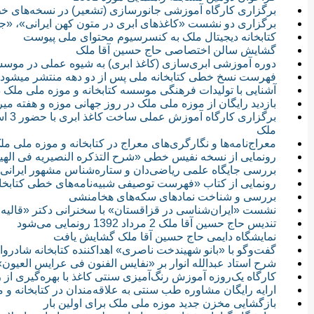
برگزاری کارگاه آموزشی جانورسازی (تشعیر) در نسخه‌های 
برگزاری دو نشست «کاغذهای ابری در متون کهن ایرانی»، «جای
کتابخانه دیجیتال ملک به کنسرسیوم محتوای ملی پیوست
گشایش سالن اختصاصی حاج حسین آقا ملک
دوره آموزشی ابری‌سازی (کاغذ ابری) به شیوه عملی در موسس
فهرست نسخ خطی کتابخانه ملی پس از دو دهه منتشر می‎شود
آشنایی با تولیدات فرهنگی موسسه کتابخانه و موزه ملی ملک د
بازدید رایگان از موزه ملی ملک در روز جهانی موزه و هفته م
ملک
معراج‌نامه‌ها و نگارگری‌های معراج در کتابخانه و موزه ملی مل
رونمایی از نسخه نفیس خطی «شرح التذکره النصیریه فی الهیئه
بررسی جایگاه علمی ریاضی‌دان و ستاره‌شناس مشهور ایرانی 
رونمایی از کتاب «فهرست توصیفی شبیه‌نامه‌های خطی کتابخا
بررسی و شناخت نمادهای سکه‌های هخامنشی
نشست «ایران‌شناسی در قزاقستان» با سخنرانی دکتر «قالیه 
تندیس حاج حسین آقا ملک 2 مرداد 1392 رونمایی می‌شود
نمایشگاه دایمی حاج حسین آقا ملک گشایش یافت
گفت‌وگو با «بانو شهیندخت ناصری» اهداکننده کتابخانه شادروان
شرح استاد عبدالله انوار بر «نفایس الفنون فی عرایس العیون»
کارگاه یک‌روزه آموزش رنگ‌آمیزی سنتی کاغذ با بهره‌گیری از 
ارایه رایگان مشاوره طب سنتی به علاقه‌مندان در کتابخانه و 
بازگشایی مخزن جدید موزه ملی ملک برای اولین بار