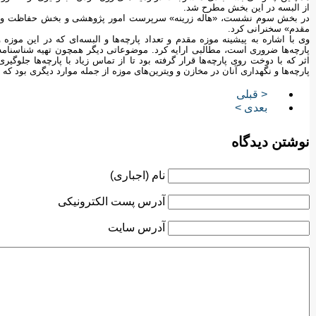
از البسه در این بخش مطرح شد.
در بخش سوم نشست، «هاله زرینه» سرپرست امور پژوهشی و بخش حفاظت و م
مقدم» سخنرانی کرد.
وی با اشاره به پیشینه موزه مقدم و تعداد پارچه‌ها و البسه‌ای که در این موزه 
پارچه‌ها ضروری است، مطالبی ارایه کرد. موضوعاتی دیگر همچون تهیه شناسنامه 
اثر که با دوخت روی پارچه‌ها قرار گرفته بود تا از تماس زیاد با پارچه‌ها ج
پارچه‌ها و نگهداری آنان در مخازن و ویترین‌های موزه از جمله موارد دیگری بود ک
< قبلی
بعدی >
نوشتن دیدگاه
نام (اجباری)
آدرس پست الکترونیکی
آدرس سایت