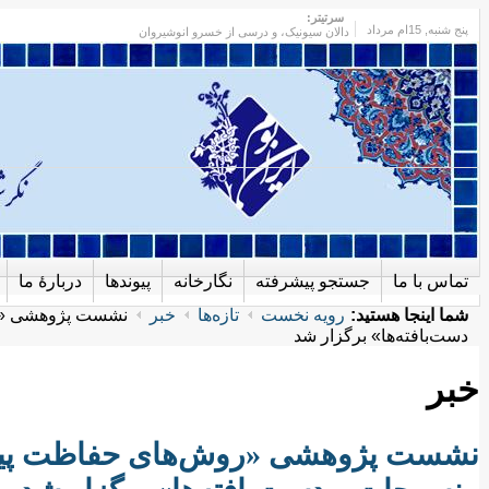
سرتیتر:
پنج شنبه
, 15ام مرداد
دالان سیونیک، و درسی از خسرو انوشیروان
تماس با ما
جستجو پیشرفته
نگارخانه
پیوندها
دربارهٔ ما
شما اینجا هستید:
رویه نخست
تازه‌ها
خبر
نشست پژوهشی «رو
دست‌بافته‌ها» برگزار شد
خبر
نشست پژوهشی «روش‌های حفاظت پیشگی