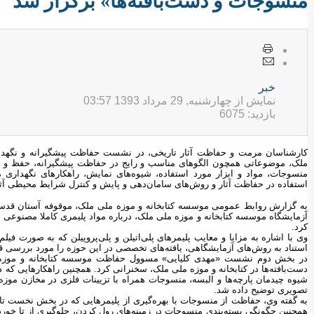
منسوجات و دست‌بافته‌ها» برگزار شد
خبر
نمایش از چهارشنبه, 29 مرداد 1393 03:57
بازدید: 6075
کارشناسان مرمت و حفاظت آثار تاریخی، در نشست حفاظت پیشگیرانه و نگهداری
ملک، موضوعاتی همچون الگوهای مناسب و رایج در حفاظت پیشگیرانه، حفظ و نگه
منسوجات، مواد و ابزار مورد استفاده، شیوه‌های نمایش، راهکارهای نگهداری
استفاده در حفاظت آثار و روش‌های سامان‌دهی و پایش و کنترل شرایط محیطی آثا
به گزارش روابط عمومی موسسه کتابخانه و موزه ملی ملک، موقوفه آستان ق
آزمایشگاه موسسه کتابخانه و موزه ملی ملک، درباره مواد پلیمری کاملا مصنوعی
کرد.
وی با اشاره به مزایا و معایب پلیمرهای پلی‌اتیلن و پلی‌پروپیلن که به صورت فیلم
استناد به روش‌های آزمایشگاهی، یافته‌های تخصصی در این حوزه را مورد بررسی قر
در بخش دوم نشست «مهدی کلیایی» مسوول حفاظت موسسه کتابخانه و موزه م
دست‌بافته‌ها در کتابخانه و موزه ملی ملک، سخنرانی کرد. همچنین راهکار‌هایی که 
شیوه چیدمان پارچه‌ها و البسه، منسوجات همراه با تزیینات فلزی در مخازن موزه
تصویری توضیح داده شد.
به گفته وی، حفاظت از منسوجات با بهره‌گیری از پلیمر‌هایی که در بخش نخست تا
همچنین چگونگی بسته‌بندی منسوجات در زمینه‌های رول کردن، جلوگیری از تا خوردن 