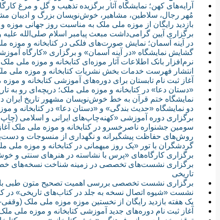
آرایه‌های کهن؛ نمایشگاه آثار برگزیده تذهیب و گل و مرغ کارگ
مُهر رجال، سلاطین، مشاهیر، خوش‌نویسان بزرگ و ادیبان مشه
بازدید رایگان از موزه ملی ملک به مناسبت روز جهانی موزه و
برگزاری آیین گرامی‌داشت مبعث پیامبر اسلام صلی‌الله علیه و 
در آینه آسمان؛ نمایش صورت‌های فلکی در کتابخانه و موزه م
گشایش نمایشگاه «در آینه آسمان» و برگزاری «کارگاه آموزش
نرم‌افزار بانک اطلاعات آثار موزه‌ای کتابخانه و موزه ملی ملک در میان 8 دستاورد برتر ایران در حوزه 
انتشار فهرست خدمات بخش نشریات کتابخانه و موزه ملی ملک
آغاز ثبت نام تابستان برای دوره‌های آموزشی کتابخانه و موزه
«دستان دعا» در کتابخانه و موزه ملی ملک؛ دریچه‌ای رو به تاری
نمایشگاه ختم قرآن به خط خوش‌نویسان مشهور تاریخ ایران در
دو نمایشگاه «حدیث بندگی» و «دستان دعا» در کتابخانه و م
برگزاری دوره آموزشی «کهنه‌چاپ‌های ایرانی و اسلامی (چاپ 
سومین جشنواره ناصرخسرو در کتابخانه و موزه ملی ملک آغاز
روش‌های حفاظت پیشگیرانه و نگهداری از منسوجات و دست‌باف
گردشگران با تور «یک روز میهمانی در کتابخانه و موزه ملی م
برگزاری کارگاه‌های «پرس با نشاسته در هنرهای سنتی و خ
برگزاری نشست‌های تخصصی در زمینه شناخت نسخه‌های خطی 
تاریخی
برگزاری نشست تخصصی بررسی اهمیت تصحیح متون طبی با تکیه
نشست «شیوه اتصال نسخه به جلد در کتاب‌های تاریخی» در کتا
یک هفته بازدید رایگان از نخستین موزه موزه ملی ملک (وقفی- خص
آغاز ثبت نام دوره‌های جدید آموزشی کتابخانه و موزه ملی ملک در حوزه 