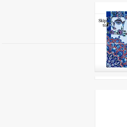
Skip
to