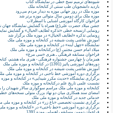
شیوه‌های ترمیم نسخ خطی در نمایشگاه کتاب
بازدید دانشجویان طب سنتی از کتابخانه ملک
موزه ملک در روز جهانی موزه به دیدار مردم می‌رود
موزه ملک برای دومین سال متوالی موزه برتر شد
فراخوان كارگاه آموزشی آشنایی با اسطرلاب
جشن میلاد حضرت علی(ع) همراه با گشایش نمایشگاه جهان نم
رونمایی ازنسخه خطی «تذکره لطایف الخیال» و گشایش نمایش
رونمایی تذکره «لطایف‌ الخیال» در موزه ملک برگزار شد
آموزش نقاشی پشت شیشه در کتابخانه و موزه ملی ملک
نمایشگاه «چهل آینه» در کتابخانه و موزه ملی ملک
میلاد امام حسن مجتبی (ع) درکتابخانه و موزه ملی ملک
فراخوان مسابقه فرهنگی ـ هنری «سی مرغ»
همزمان با چهارمین جشنواره فرهنگی - هنری ماه هشتم، کتابخانه و موزه ملک 5 نمایش
دوره‌های آموزشی پائیز (1391) در کتابخانه و موزه ملی ملک
آموزش نقاشی پشت شیشه در کتابخانه و موزه ملی ملک
برگزاری دوره آموزشی خط ناخنی در کتابخانه و موزه ملی مل
برگزاری نمایشگاه «حدیث مکرر شیدایی» در کتابخانه و موزه 
نشست علمی تاریخ علم درکتابخانه و موزه ملک
کتابخانه و موزه ملی ملک مراسم سوگواری سالار شهیدان را بر
امضای سند همکاری میان دو نهاد بزرگ متولی نسخه‌های خطی 
خدماتی جدید در کتابخانه و موزه ملی ملک
برگزاری نشست تخصصی «باغ زر» در کتابخانه و موزه ملی م
برگزاری دوره آموزشی «خط ناخنی» در «کتابخانه و موزه مل
فراخوان دومین مسابقه راهنمایی موزه 1391