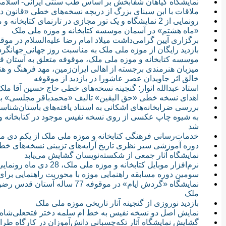
نمایشگاه گیاهان شفابخش بر اساس طب سنتی ایرانی- اسلام
ملاقات با ابن سینای بزرگ از دریچه نسخه‌های خطی «قانون 
رونمایی از 2 نمایشگاه و یک تور مجازی در تارنمای کتابخانه و موزه ملی ملک؛ سفری مجازی به گنجینه ملک
«ماه هشتم» در آسمان موسسه کتابخانه و موزه ملی ملک
برگزاری آیین گرامی‌داشت میلاد امام رضا علیه‌السلام در 
بازدید رایگان از موزه ملی ملک به مناسبت روز جهانی جهانگر
میزبان هنرمندی برجسته از اهالی ایران‌زمین، مهد فرهنگ و ه
خالق اثر جاویدان عصر عاشورا در بازدید از موقوفه
استاد عبدالله انوار: گنجینه نسخه‌های خطی حاج حسین آقا ملک
اهدای نسخه خطی «حق الیقین» تالیف «محمدباقر مجلسی» به 
بررسی ضرابخانه‌های اشکانی به استناد یافته‌های باستان‌شناس
به شیوه چاپ عکسی از روی نسخه نفیس موجود در کتابخانه و 
شد
خدمات‌رسانی فرهنگی کتابخانه و موزه ملی ملک از یکم دی م
دوره آموزشی سیر نظری تاریخ آرایه‌های تزیینی نسخه‌های خطی
نمایشگاه آثار جمعی از شکسته‌نویسان گشایش می‌یابد
نرم‌افزار موبایل کتابخانه و موزه ملی ملک، 28 دی ماه رونمایی می‌شود
سومین دوره مسابقه راهنمایی موزه با محوریت راهنمایی برای 
نمایشگاه «گردش ایام» در موقوفه 
ملک
بازدید نوروزی از گنجینه آثار تاریخی موزه ملی ملک
نمایش اصل دو نسخه نفیس به خط ام سلمه دختر فتحعلی‌شاه د
گشایش نمایشگاه آثار تکه‌چسبانی دانش‌آموزان در کارگاه طرا