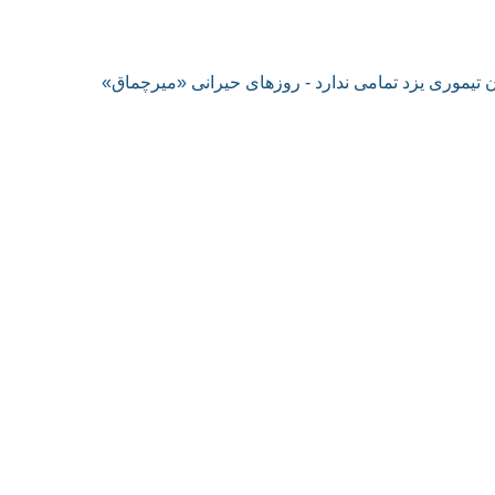
یموری یزد تمامی ندارد - روزهای حیرانی «میرچماق»