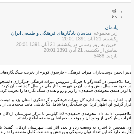
يادمان
زیر مجموعه:
ديده‌بان یادگارهای فرهنگی و طبيعی ایران
یکشنبه, 21 آبان 1391 20:01
آخرین به روز رسانی در یکشنبه, 21 آبان 1391 20:01
نمایش از یکشنبه, 21 آبان 1391 20:01
بازدید: 5488
دبیر انجمن دوست‌داران میراث فرهنگی «چارسوق کویر» از تخریب سنگ‌نگاره‌هایی ب
رضا ملاحسینی در گفت‌وگو با خبرنگار سرویس میراث فرهنگی خبرگزاری دانشجویان 
در حدود سه سال پیش‌ و ثبت آن در فهرست آثار ملی در سال گذشته، بیان کرد: مت
با لودر همه‌ی محوطه‌ی «مفیدی» را زیر و رو و همه‌ی سنگ نگاره‌ها را تخریب کرد.
او با اشاره به شکایت اداره کل میراث فرهنگی و گردشگری استان یزد و دوست‌
قرار گرفتن او، اظهار کرد: این سنگ‌نگاره‌ها شامل 52 نقاشی مانند صحنه‌هایی از شکار‌ بزکوهی‌، یوزپلنگ و نقوش باستانی است که تخریب شده‌اند.
ملاحسینی ادامه داد: محوطه‌ی «مفیدی» 50 کیلومتر 
افراد بسیار کمی از وجود آن و موقعیت جغرافیایی منطقه اطلاع داشتند.
وی همچنین با اشاره به وسعت زیاد و تعدد آثار ثبتی شهرستان اردکان،‌ گفت: ب
کارمند دارد که این تعداد توان رسیدگی و پوشش و حفاظت کامل منطقه را ندارند.