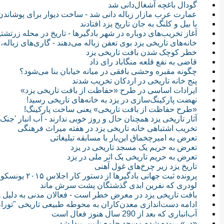
گودال باغچه آشغال‌دانی شد
عمارت عرب مازار زباله دانی شد - ساخت دیوار برای پوشاندن 
با بیل و کلنگ به جان تاریخ یزد افتادند
آغاز تخریب‌های دوباره در شهر بادگیرها - تاریخ در محله زرتش
خانه‌های تاریخی یزد بوی تعفن زباله می‌دهند - گاری‌‌های زبال
خطر کوچک شدن بافت تاریخی یزد
قاضی به نفع قلعه منگاباد رای داد
چگونه مقبره وحشی بافقی در میانه خیابان بنا می‌شود؟
پنج خانه تاریخی در اردکان تخریب شدند
ایرادات اساسی در طرح «حفاظت از بافت تاریخی یزد»
نهضت پارکینگ‌سازی در یزد به خانه‌های تاریخی رسید!
«طرح حفاظت از بافت تاریخی» یعنی ساخت پارکینگ!
آثار تاریخی یزد همچنان حال و روز خوبی ندارند - آب انبار 'ج
تخریب اشتباهی خانه تاریخی یزد در هفته میراث فرهنگی
تعرض به امیرچخماق این‌بار با مسابقه تبلیغاتی
تعرض به حریم یک مسجد تاریخی در یزد
تعرض به حریم تاریخی یک اثر ملی در یزد
تاریخ یزد زیر چرخ‌های غول آهنی
پرونده ثبت جهانی بادگیرها از دستور کار اجلاس ۲۰۱۵ یونسکو خارج شد
لودری که نفرین ابدی گذشتگان پشت سرش ماند
بافت تاریخی یزد در معرض خطر است - فعالان مدنی به دلیل ه
ادامه دست‌اندازی‌ معدن‌کاران به محوطه طبیعی تاریخی "تور
آب‌انباری که بعد از 290 سال هنوز فعال است
«در» ربوده شده مسجد جامع نایین، پیدا شد