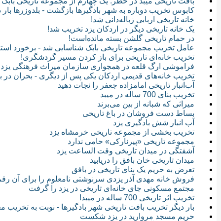
بافت تاریخی میبد در خطر: یک چهارم از مجموعه تاریخی بابک 
کابوس تخریب دوباره به شهر بادگیرها بازگشت - بلدوزرها بار دی
خانه تاریخی اربابی زباله‌دانی شد!
یک خانه تاریخی دیگر در اردکان یزد تخریب شد!
در حمام تاریخی گلشن بسته مانده‌است!
عامل تخریب مجموعه تاریخی بابک شناسایی شد - برخورد استاند
تخریب خانه‌ای تاریخی برای باز کردن مسیر گردشگری!
فراموشی ارگ قلعه در همجواری سازمان میراث فرهنگی یزد
تخریب خانه‌های قدیمی اردکان یکی پس از دیگری - بحران در با
آب‌انبار تاریخی امامزاده جعفر را نجات دهید
تخریب بنای 700 ساله در میبد
میراثی که شبانه از بین می‌برند
بساط دست فروشان در باغ تاریخی
آب انبار شش بادگیری یزد
تخریب بخشی از مجموعه تاریخی خرمشاه یزد
مجموعه تاریخی «پیرنارکی» حامی ندارد
آشفتگی در میدان تاریخی وقت‌ الساعت یزد
میدان تاریخی خان بافق را دریابید
تعرض به حریم یک بنای تاریخی در بافق
فروش خانه مهدی آذر یزدی سرنوشتی نامعلوم را برای آن رقم ز
مجتمع مسکونی جای خانه‌ای تاریخی در یزد را گرفت
تخریب اثر تاریخی 700 ساله در میبد!
بار دیگر تخریب بافت تاریخی شهر بادگیرها - نوبت به تخریب مح
حریم مسجد مروارید در یزد شکست