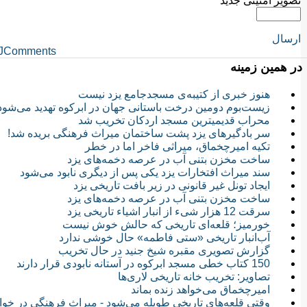
تصویر امنیتی جدید
ارسال
JComments
در همین زمینه
هنوز خبری از كتیبه‌ی مسجدجامع یزد نیست
زیست‌بوم دومین درخت باستانی جهان در ابرکوه تهدید می‌شود
محراب قدیمیترین مسجد اردکان تخریب شد
سر بادگیرهای یزد پشت ساختمان میراث فرهنگی بریده شد!
تکیه امیرچخماق، میراثی فاخر اما در خطر
ساخت مخزن بتنی آب در عرصه دخمه‌های یزد
سند میراث افتخارات یزد یکی پس از دیگری نابود می‌شود
ایجاد تونل غیر قانونی در زیر بافت تاریخی یزد
ساخت مخزن بتنی آب در عرصه دخمه‌های یزد
سرقت 12 هزار شیء از انبار اشیاء تاریخی یزد
خورمیز؛ قلعه‌ای تاریخی که حالش خوش نیست
آب‌انبار تاریخی «ستی فاطمه» حال خوشی ندارد
گزارش تصویری مقبره شیخ جنید در حال تخریب
150 کتاب خطی مسجد ابرکوه در آستانه نابودی قرار دارند
تصاویر: تخریب خانه تاریخی لاری‌ها
امیرچخماق می‌خواهد زنده بماند
وقتی قلعه‌های تاریخی طویله می‌شود - میراث فرهنگی در خو