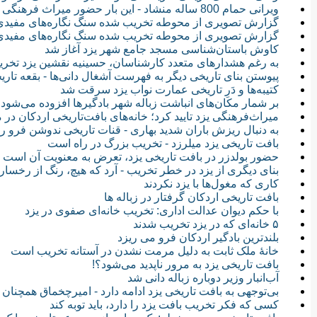
ویرانی حمام 800 ساله منشاد - این بار حضور میراث فرهنگی سبب تخریب شد
گزارش تصویری از محوطه تخریب شده سنگ نگاره‌های مفید
گزارش تصویری از محوطه تخریب شده سنگ نگاره‌های مفیدی 
کاوش باستان‌شناسی مسجد جامع شهر یزد آغاز شد
به رغم هشدارهای متعدد کارشناسان، حسینیه نقشین یزد تخر
پیوستن بنای تاریخی دیگر به فهرست آشغال دانی‌ها - بقعه تاریخ
کتیبه‌ها و دَرِ تاریخی عمارت نواب یزد سرقت شد
بر شمار مکان‌های انباشت زباله شهر بادگیرها افزوده می‌شود - 
میراث‌فرهنگی یزد تایید کرد؛ خانه‌های بافت‌تاریخی اردکان د
به دنبال ریزش باران شدید بهاری - قنات تاریخی ندوشن فرو 
بافت تاریخی یزد می‎لرزد - تخریب بزرگ در راه است
حضور بولدزر در بافت تاریخی یزد، تعرض به معنویت آن است
بنای دیگری از یزد در خطر تخریب - آرد که هیچ، رنگ از رخساره
کاری که مغول‌ها با یزد نکردند
بافت تاریخی اردکان گرفتار در زباله ها
با حکم دیوان عدالت اداری: تخریب خانه‌ای صفوی در یزد
۵ خانه‌ای که در یزد تخریب شدند
بلندترین بادگیر اردکان فرو می ریزد
خانهٔ ملک ثابت به دلیل مرمت نشدن در آستانه تخریب است
بافت تاریخی یزد به مرور ناپدید می‌شود؟!
آب‌انبار وزیر دوباره زباله دانی شد
بی‌توجهی به بافت تاریخی یزد ادامه دارد - امیرچخماق همچنان
کسی که فکر تخریب بافت یزد را دارد، باید توبه کند