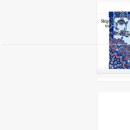
Skip
to