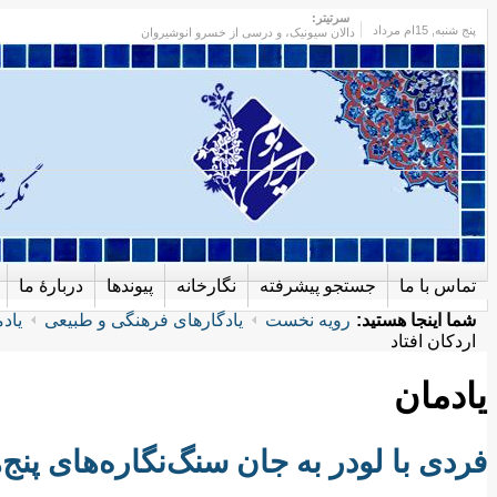
سرتیتر:
پنج شنبه
, 15ام مرداد
دالان سیونیک، و درسی از خسرو انوشیروان
تماس با ما
جستجو پیشرفته
نگارخانه
پیوندها
دربارهٔ ما
شما اینجا هستید:
رویه نخست
یادگارهای فرهنگی و طبیعی
یاد
اردکان افتاد
یادمان
فردی با لودر به جان سنگ‌نگاره‌های پنج‌ه