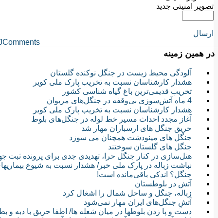
تصویر امنیتی جدید
ارسال
JComments
در همین زمینه
آلودگی محیط زیست در جنگل نوکنده گلستان
هشدار کارشناسان نسبت به تخریب پارک ملی کویر
تخریب قدیمی‌ترین باغ گیاه شناسی کشور
4 ماه آتش‌سوزی بی‌وقفه در جنگل‌های مریوان
هشدار کارشناسان نسبت به تخریب پارک ملی کویر
آغاز مجدد احداث مسیر خط لوله در جنگل‌های بلوط
حریق جنگل های ارسباران مهار شد
جنگل های مینودشت همچنان می سوزد
جنگل های گلستان سوختند
هتل‌سازی در كنار جنگل حرا، تهديدی جدی برای پرونده ثبت جه
نباشت زباله در پارک ملی خبر/ هشدار نسبت به شیوع بیماریه
جنگل؟ اندکی باقی‌مانده است!
آتش در بلوطستان
زباله، جنگل و ساحل شمال را اشغال کرد
آتشِ جنگل‌های ایران مهار نمی‌شود
دست و پا زدن بلوطها در میان شعله ها/ اطفا حریق با دبه و ب