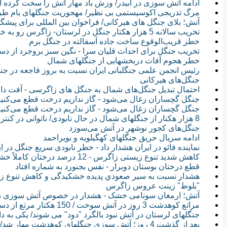
ادامه آتش سوزی در آبیدر/ وزش باد مهار آتش را سخت کرده
مرگ تدریجی اکوسیستمی بی نظیر/ مهجوریت جنگلهای بام طبی
آتش؛ بلای جنگل های هیرکانی/ فراخوان بین المللی برای پیشگ
تخریب سالانه 5 هزار هکتار جنگل در لرستان- زاگرس رو به خاموشی می رود
خطر قریب‌الوقوع ساخت جاده آسفالته در جنگل برم
تخریب جنگل برای احداث قلیان سرا - نگین سبز بروجرد از د
خطر هجوم آفات دربخشهایی از جنگلهای شمال
رئیس انجمن علمی جنگلبانی ایران نسبت به بروز فاجعه در جن
جنگل‌های هیرکانی
احتمال تبدیل جنگل‌های شمال به جنگل های زاگرسی - آفت دامن 600 هکتار از جنگل‌های هیرکانی را
جنگل گچساران زغال می‌شود - گاز نداریم درخت قطع می‌کنی
جنگل گچساران زغال می‌شود - گاز نداریم درخت قطع می‌کنی
8 هزار هکتار از جنگلهای شمال در حال نابودی/ ناتوانی در کنترل آفت برگ خوار!
جنگل‌های کجور نوشهر در آتش می‌سوزد
ادامه سریال حریق جنگلهای کهگیلویه و بویراحمد
نماينده فائو در ايران هشدار داد - خطر نابودی سریع جنگل در ا
کاهش شدید تنوع زیستی زاگرس - 12 درصد درختان کاملاً خشک شده‌اند
قطع درختان بوستان دوبرار - نفس بجنورد به شماره افتاد
هشدار نسبت به سیر صعودي پدیده خشكیدگی و كاهش تنوع زیستی
"بلوط" زینت‌ عروس زاگرس
آتش؛ ارمغان سونامی خشک - هشدار در خصوص آتش سوزی در
مراتع کوهدشت 3 روز در آتش سوخت / 150 هکتار مرتع از دست رفت
جنگلهای لرستان در آتش نبود بالگرد "دود" می شوند/ یکی به 
بعد از گذشت 4 روز؛ آتش سوزی جنگلهای کوهدشت مهار شد/ نیروها همچنان آماده باش هستند