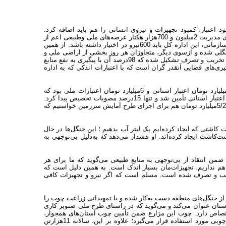
د اعتبار، کمبود تجهیزات و نیروی انسانی را هم باید اضافه کرد.
براساس همین کاستی‌هاست که اداره کل منابع طبیعی استان آذربایجان غربی برای مدیریت 2میلیون و 700هزار هکتار عرصه‌های ملی وطبیعی اعم از
جنگل ومرتع تنها 299نفر پرسنل در اختیاردارد. این در حالی است که بنا به چارت سازمانی، این اداره کل باید 600نیرو در اختیار داشته باشد. از همین
گلی شده و ازسوی دیگر، متجاوزان هر روز بخشی از اراضی ملی و
طبیعی(انفال) را تصرف می‌کنند. به‌طوری که درسال گذشته 2772پرونده مربوط به تخریب و تصرف تشکیل شده که 98درصد آن با پیگیری به نفع منابع
ری‌های قضایی آنقدر گران است که با اعتبارات اندکی که به اداره
این مدیر ضمن انتقاد از بی‌مهری با منابع طبیعی یادآور می‌شود: سال گذشته 7میلیارد تومان اعتبار استانی و 6میلیارد تومان اعتبارات ملی بود که
یک‌میلیارد و 300میلیون تومان از اعتبارات ملی و یک‌میلیارد و200میلیون تومان از اعتبار استانی تأمین شد و تنها 15درصد مصوبات تخصیص پیدا کرد.
این درحالی است که سال گذشته 400میلیون تومان صرف کارشناسی شده است. 5/2میلیارد تومان هم برای اجرای طرح آمایش سرزمین خواستیم که
 کمبود اعتبار حتی نمی‌توانیم به 650هکتار جنگل دست کاشتی که ایجاد کرده‌ایم یک لیتر آب بدهیم ؛ این جنگل‌ها در حال
رترکیه طی 10سال 30هزار هکتار جنگل دست‌کاشت ایجاد کرده‌اند. او هشدار می‌دهد که به‌دلیل بی‌توجهی به
من انتقاد از بی‌توجهی به منابع طبیعی می‌گوید که ما برای هر
را هم نداریم. تجهیزات‌مان بسیار اندک است. به همین دلیل است که
 ومرتع تخریب و تصرف شده است. مسلم است که اگر نیرو و تجهیزات کافی
 از جنگل‌های منطقه دست به‌کار شده و با تمهیداتی زراعت چوب را
ستان عنوان می‌کند و می‌گوید که در راستای طرح ملی صنوبر کاری
ر اختصاص دارد. چوب این مزارع ضمن تأمین چوب استان‌های همجوار،
برای ساخت جعبه‌های چوبی، بسته‌بندی میوه‌ها و صنایع مبل‌سازی و دیگر صنایع چوبی مورد استفاده قرار می‌گیرد؛ علاوه بر این، سالانه 11هزارتن