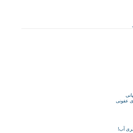
انی
ای عفونی
طری آب!