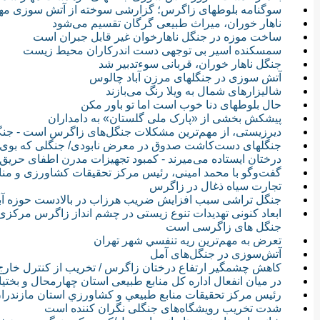
سوگنامه بلوطهای زاگرس؛ گزارشی سوخته از آتش سوزی مهیب
ناهار خوران، میراث طبیعی گرگان تقسیم می‌شود
ساخت موزه در جنگل ناهارخوان غیر قابل جبران است
سمسکنده اسیر بی توجهی دست اندرکاران محیط زیست
جنگل ناهار خوران، قربانی سوءتدبیر شد
آتش سوزی در جنگلهای مرزن آباد چالوس
شالیزارهای شمال به ویلا رنگ می‌بازند
حال بلوطهای دنا خوب است اما تو باور مکن
پیشکش بخشی از «پارک ملی گلستان» به دامداران
دیرزیستی، از مهم‌ترین مشکلات جنگل‌های زاگرس است - جنگ
جنگلهای دست‌کاشت صدوق در معرض نابودی/ جنگلی که بوی 
درختان ایستاده می‌میرند - کمبود تجهیزات مدرن اطفای حریق
گفت‌وگو با محمد امینی، رئیس مركز تحقیقات كشاورزی و منا
تجارت سياه ذغال در زاگرس
جنگل تراشی سبب افزایش ضریب هرزاب در بالادست حوزه آبخیز
ابعاد کنونی تهدیدات تنوع زیستی در چشم انداز زاگرس مرکزی ب
جنگل های زاگرسی است
تعرض به مهم‌ترين ريه تنفسي شهر تهران
آتش‌سوزی در جنگل‌های آمل
کاهش چشمگیر ارتفاع درختان زاگرس / تخریب از کنترل خار
در میان انفعال اداره کل منابع طبیعی استان چهارمحال و بختیا
رئيس مركز تحقيقات منابع طبيعي و كشاورزي استان مازندران:
شدت تخریب رویشگاه‌های جنگلی نگران کننده است