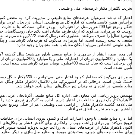
تخریب 25هزار هکتار عرصه‌های ملی و طبیعی
اعتبار که نباشد نمی‌توان عرصه‌های منابع طبیعی را مدیریت کرد. به معضل کمبو
روست که پیرمرادی می‌گوید که ازیک طرف طغیان آفت بلای جان رویشگاه‌های جن
طبیعی به نتیجه رسیده است. اما پیرمرادی می‌گوید که هزینه‌های کارشناسی و پیگی
منابع طبیعی اختصاص می‌یابد امکان مقابله با همه متجاوزان وجود ندارد.
تأمین نشده است.
پیرمرادی می‌گوید که به‌خاطر
خشک شدن است. درحالی که در کشو
منابع طبیعی، در آینده‌ای نه چندان دور جنگل‌های استان نابود خواهد شد.
مهندس پرویز ریاضی فر، معاون فنی اداره کل منابع طبیعی آذربایجان غربی هم ض
15هزارهکتار یک نیروی حفاظت در اختیار داریم. اجازه به کارگیری نیروی جدید 
طی 2دهه گذشته 25هزار هکتار از اراضی ملی وطبیعی اعم از جنگل
داشتیم این حجم تخریب اتفاق نمی‌افتاد.
اما اداره منابع طبیعی با وجود اعتبارات اندک و کمبود نیروی انسانی برای حفاظت
ترویج می‌کند. پیرمرادی زراعت چوب را راهکاری برای کاهش فشار بر جنگل‌های ا
اکنون 21هزار هکتار از عرصه‌های استان به زراعت چوب به‌ویژه کشت صنوب