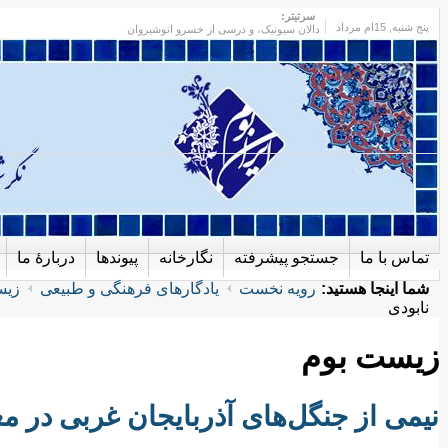
سرتیتر:
پنج شنبه
, 15ام مرداد
دالان سیونیک، و درسی از خسرو انوشیروان
تماس با ما
جستجو پیشرفته
نگارخانه
پیوندها
دربارهٔ ما
شما اینجا هستید:
رویه نخست
یادگارهای فرهنگی و طبیعی
زیس
نابودی
زیست بوم
نیمی از جنگل‌های آذربایجان غربی در 