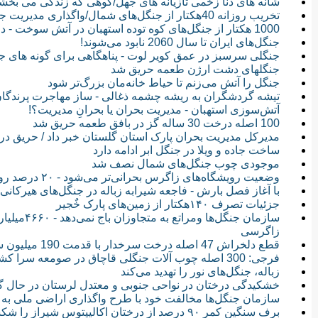
شانه های دنا زخمی تازیانه های جهل/کوهی که زندگی می بخش
تخریب روزانه 40هکتار از جنگل‌های شمال/واگذاری مدیریت جنگل‌ها به مردم ممکن نیست
1000 هکتار از جنگل‌های کوه توده استهبان در آتش سوخت - دلم می‌سوزد از باغی که می‌سوزد!
جنگل‌های ایران تا سال 2060 نابود می‌شوند!
جنگلی سرسبز در عمق کویر لوت - پناهگاهی برای گونه های ج
جنگلهای دشت ارژن طعمه حریق شد
جنگل را آتش می‌زنم تا حیاط خانه‌مان بزرگ‌تر شود
تیشه گردشگران به ریشه چشمه ذغالی - ساز مهاجرت پرندگا
آتش‌سوزی استهبان - مدیریت بحران یا بحرانِ مدیریت؟!
100 اصله درخت 30 ساله گز در بافق طعمه حريق شد
مدیرکل مدیریت بحران پارک استان گلستان خبر داد / حریق در
ساخت جاده و ویلا در جنگل ابر ادامه دارد
موجودی چوب جنگل‌های شمال نصف شد
وضعیت رویشگاه‌های زاگرس بحرانی‌تر می‌شود - ۲۰ درصد رویشگاه‌های زاگرس در تسخیر «مرگ ناگهانی بلوط»
با آغاز فصل بارش - فاجعه شیرابه زباله در جنگل‌های هیرکانی
جزئیات تصرف ۱۴۰هکتار از زمین‌های پارک خٌجیر
سازمان جنگ
زاگرسی
قطع دلخراش 47 اصله درخت سرخدار با قدمت 190 میلیون سال در گلستان
فرجی: 300 اصله چوب آلات جنگلی قاچاق در صومعه سرا کشف و ضبط شد
زباله، جنگل‌های نور را تهدید می‌کند
‌خشکیدگی درختان در نواحی جنوبی و معتدل لرستان در حا
سازمان جنگل‌ها مخالفت خود با طرح واگذاری اراضی ملی به پیم
برف سنگین کمر ۹۰ درصد از درختان اکالیپتوس شیراز را شکست