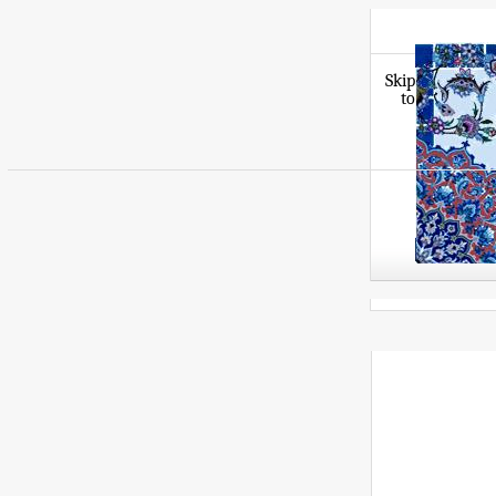
Skip
to