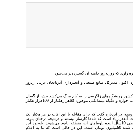
زاری که روزبه‌روز دامنه آن گسترده‌تر می‌شود.
 اکنون مدیرکل منابع طبیعی و آبخیزداری آذربایجان غربی ازبروز
آنطور که مهندس علی پیرمرادی می‌گوید همانطوری که پدیده خشکیدگی از غرب کشور رویشگاه‌های زاگرسی را به کام مرگ می‌کشد بیش از 5سال
است که در نبود اعتبار وکمبود نیروی انسانی و تجهیزات ناکافی، آفت «پروانه جوانه خوار» و «گیاه نیمه‌انگلی موخور» 60هزارهکتار از 109هزار هکتار
ه، در این‌باره گفت که برای مقابله با این آفات در هر هکتار یک
 آنقدر زیاد است که تله‌ها کارساز نیستند و درنتیجه درختان بلوط
سال به سال ضعیف‌تر می‌شوند. به گفته طالبی، اگر روند موجود ادامه پیدا کند طی 10سال آینده بلوط‌های این منطقه نابود می‌شوند. باوجود این
وضعیت نگران‌کننده، اعتباری که امسال برای مقابله با آفات جنگل درنظر گرفته شده 50میلیون تومان است. این در حالی است که بنا به اعلام